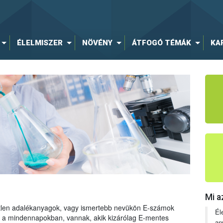
ÉLELMISZER
NÖVÉNY
ÁTFOGÓ TÉMÁK
KA
Mi a
tetlen adalékanyagok, vagy ismertebb nevükön E-számok
Él
ng a mindennapokban, vannak, akik kizárólag E-mentes
an