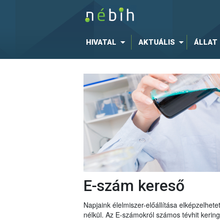
HIVATAL
AKTUÁLIS
ÁLLAT
E-szám kereső
Napjaink élelmiszer-előállítása elképzelhe
nélkül. Az E-számokról számos tévhit keri