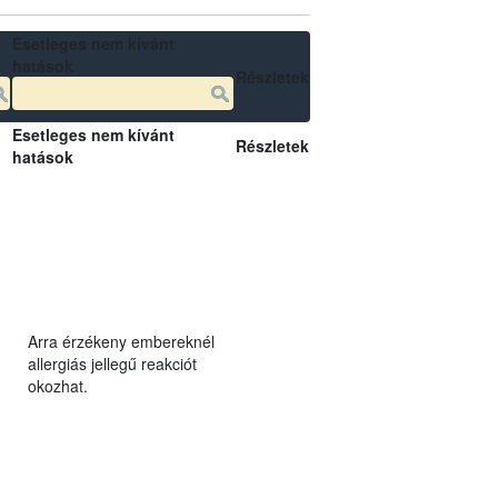
Esetleges nem kívánt
hatások
Részletek
Esetleges nem kívánt
Részletek
hatások
Arra érzékeny embereknél
allergiás jellegű reakciót
okozhat.