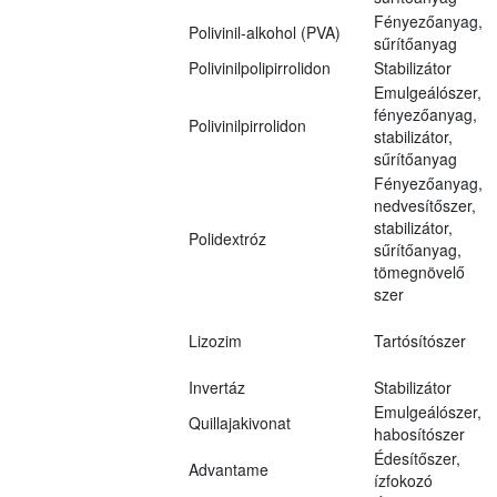
Fényezőanyag,
Polivinil-alkohol (PVA)
sűrítőanyag
Polivinilpolipirrolidon
Stabilizátor
Emulgeálószer,
fényezőanyag,
Polivinilpirrolidon
stabilizátor,
sűrítőanyag
Fényezőanyag,
nedvesítőszer,
stabilizátor,
Polidextróz
sűrítőanyag,
tömegnövelő
szer
Lizozim
Tartósítószer
Invertáz
Stabilizátor
Emulgeálószer,
Quillajakivonat
habosítószer
Édesítőszer,
Advantame
ízfokozó