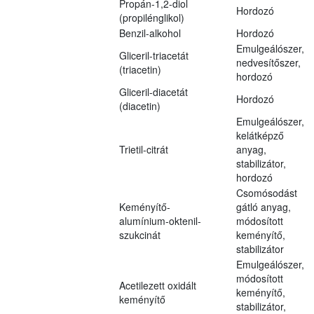
Propán-1,2-diol
Hordozó
(propilénglikol)
Benzil-alkohol
Hordozó
Emulgeálószer,
Gliceril-triacetát
nedvesítőszer,
(triacetin)
hordozó
Gliceril-diacetát
Hordozó
(diacetin)
Emulgeálószer,
kelátképző
Trietil-citrát
anyag,
stabilizátor,
hordozó
Csomósodást
Keményítő-
gátló anyag,
alumínium-oktenil-
módosított
szukcinát
keményítő,
stabilizátor
Emulgeálószer,
módosított
Acetilezett oxidált
keményítő,
keményítő
stabilizátor,