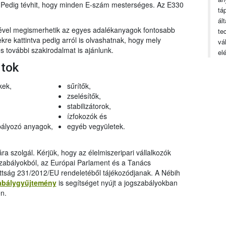
n. Pedig tévhit, hogy minden E-szám mesterséges. Az E330
tá
ál
gével megismerhetik az egyes adalékanyagok fontosabb
te
ekre kattintva pedig arról is olvashatnak, hogy mely
vá
 további szakirodalmat is ajánlunk.
el
rtok
kek,
sűrítők,
zselésítők,
stabilizátorok,
ízfokozók és
ályozó anyagok,
egyéb vegyületek.
a szolgál. Kérjük, hogy az élelmiszeripari vállalkozók
szabályokból, az Európai Parlament és a Tanács
ttság 231/2012/EU rendeletéből tájékozódjanak. A Nébih
abálygyűjtemény
is segítséget nyújt a jogszabályokban
n.