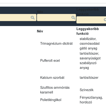
Leggyakoribb
Név
funkció
Leggyakoribb
Név
funkció
stabilizátor,
Trimagnézium-dicitrát
csomósodást
gátló anyag
tartósítószer,
savanyúságot
Pufferolt ecet
szabályozó
anyag
Kalcium-szorbát
tartósítószer
Szulfitos-ammóniás
Színezék
karamell
Fényezőanyag,
Polietilénglikol
hordozó