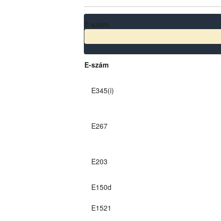
E-szám
E-szám
E345(i)
E267
E203
E150d
E1521