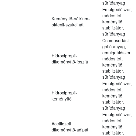
sűrítőanyag
Emulgeálószer,
módosított
Keményítő-nátrium-
keményítő,
oktenil-szukcinát
stabilizátor,
sűrítőanyag
Csomósodást
gátló anyag,
emulgeálószer,
Hidroxipropil-
módosított
dikeményítő-foszfá
keményítő,
stabilizátor,
sűrítőanyag
Emulgeálószer,
módosított
Hidroxipropil-
keményítő,
keményítő
stabilizátor,
sűrítőanyag
Emulgeálószer,
módosított
Acetilezett
keményítő,
dikeményítő-adipát
stabilizátor,