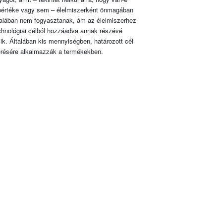
pértéke vagy sem – élelmiszerként önmagában
talában nem fogyasztanak, ám az élelmiszerhez
chnológiai célból hozzáadva annak részévé
lik. Általában kis mennyiségben, határozott cél
érésére alkalmazzák a termékekben.