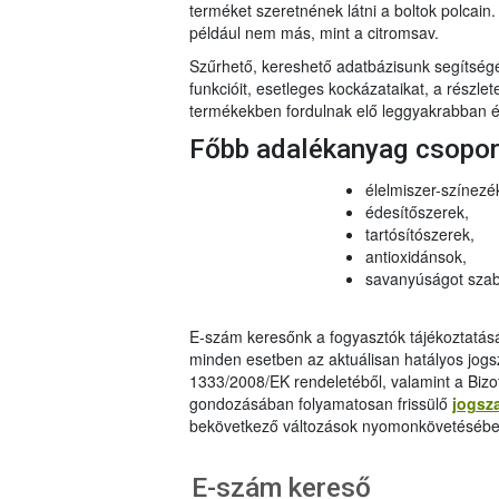
terméket szeretnének látni a boltok polcai
például nem más, mint a citromsav.
Szűrhető, kereshető adatbázisunk segítsé
funkcióit, esetleges kockázataikat, a részlet
termékekben fordulnak elő leggyakrabban és
Főbb adalékanyag csopo
élelmiszer-színezé
édesítőszerek,
tartósítószerek,
antioxidánsok,
savanyúságot szab
E-szám keresőnk a fogyasztók tájékoztatásár
minden esetben az aktuálisan hatályos jog
1333/2008/EK rendeletéből, valamint a Bizo
gondozásában folyamatosan frissülő
jogsz
bekövetkező változások nyomonkövetésébe
E-szám kereső