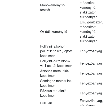
módosított
Monokeményítő-
keményítő,
foszfát
stabilizátor,
sűrítőanyag
Emulgeálószer,
módosított
Oxidált keményítő
keményítő,
stabilizátor,
sűrítőanyag
Poli(vinil-alkohol)-
poli(etilénglikol) ojtott
Fényezőanyag
kopolimer
Poli(vinil-pirrolidon)-
Fényezőanyag
vinil-acetát kopolimer
Anionos metakrilát-
Fényezőanyag
kopolimer
Semleges metakrilát-
Fényezőanyag
kopolimer
Bázikus metakrilát-
Fényezőanyag
kopolimer
Fényezőanyag,
Pullulán
sűrítőanyag