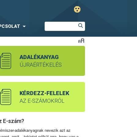
PCSOLAT
ADALÉKANYAG
ÚJRAÉRTÉKELÉS
KÉRDEZZ-FELELEK
AZ E-SZÁMOKRÓL
z E-szám?
elmiszer-adalékanyagnak nevezik azt az
yagot, amit – tekintet nélkül arra, hogy van-e