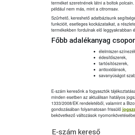
terméket szeretnének látni a boltok polcai
például nem más, mint a citromsav.
Szűrhető, kereshető adatbázisunk segítsé
funkcióit, esetleges kockázataikat, a részlet
termékekben fordulnak elő leggyakrabban és
Főbb adalékanyag csopo
élelmiszer-színezé
édesítőszerek,
tartósítószerek,
antioxidánsok,
savanyúságot szab
E-szám keresőnk a fogyasztók tájékoztatásár
minden esetben az aktuálisan hatályos jog
1333/2008/EK rendeletéből, valamint a Bizo
gondozásában folyamatosan frissülő
jogsz
bekövetkező változások nyomonkövetésébe
E-szám kereső