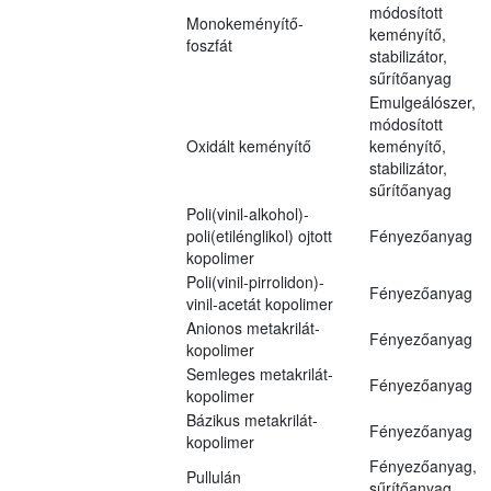
módosított
Monokeményítő-
keményítő,
foszfát
stabilizátor,
sűrítőanyag
Emulgeálószer,
módosított
Oxidált keményítő
keményítő,
stabilizátor,
sűrítőanyag
Poli(vinil-alkohol)-
poli(etilénglikol) ojtott
Fényezőanyag
kopolimer
Poli(vinil-pirrolidon)-
Fényezőanyag
vinil-acetát kopolimer
Anionos metakrilát-
Fényezőanyag
kopolimer
Semleges metakrilát-
Fényezőanyag
kopolimer
Bázikus metakrilát-
Fényezőanyag
kopolimer
Fényezőanyag,
Pullulán
sűrítőanyag