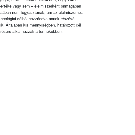
pértéke vagy sem – élelmiszerként önmagában
talában nem fogyasztanak, ám az élelmiszerhez
chnológiai célból hozzáadva annak részévé
lik. Általában kis mennyiségben, határozott cél
érésére alkalmazzák a termékekben.