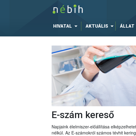
HIVATAL
AKTUÁLIS
ÁLLAT
E-szám kereső
Napjaink élelmiszer-előállítása elképzelhe
nélkül. Az E-számokról számos tévhit keri