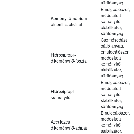
sűrítőanyag
Emulgeálószer,
módosított
Keményítő-nátrium-
keményítő,
oktenil-szukcinát
stabilizátor,
sűrítőanyag
Csomósodást
gátló anyag,
emulgeálószer,
Hidroxipropil-
módosított
dikeményítő-foszfá
keményítő,
stabilizátor,
sűrítőanyag
Emulgeálószer,
módosított
Hidroxipropil-
keményítő,
keményítő
stabilizátor,
sűrítőanyag
Emulgeálószer,
módosított
Acetilezett
keményítő,
dikeményítő-adipát
stabilizátor,