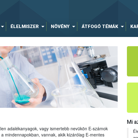
ÉLELMISZER
NÖVÉNY
ÁTFOGÓ TÉMÁK
KA
Mi a
tetlen adalékanyagok, vagy ismertebb nevükön E-számok
Él
ng a mindennapokban, vannak, akik kizárólag E-mentes
an