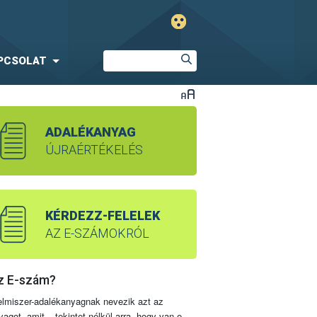
PCSOLAT
ADALÉKANYAG
ÚJRAÉRTÉKELÉS
KÉRDEZZ-FELELEK
AZ E-SZÁMOKRÓL
z E-szám?
elmiszer-adalékanyagnak nevezik azt az
yagot, amit – tekintet nélkül arra, hogy van-e