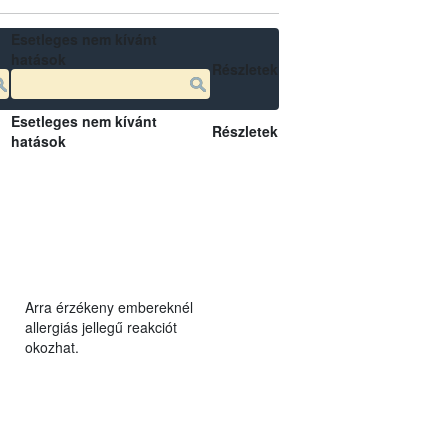
Esetleges nem kívánt
hatások
Részletek
Esetleges nem kívánt
Részletek
hatások
Arra érzékeny embereknél
allergiás jellegű reakciót
okozhat.