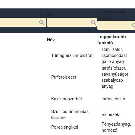
Leggyakoribb
Név
funkció
Leggyakoribb
Név
funkció
stabilizátor,
Trimagnézium-dicitrát
csomósodást
gátló anyag
tartósítószer,
savanyúságot
Pufferolt ecet
szabályozó
anyag
Kalcium-szorbát
tartósítószer
Szulfitos-ammóniás
Színezék
karamell
Fényezőanyag,
Polietilénglikol
hordozó