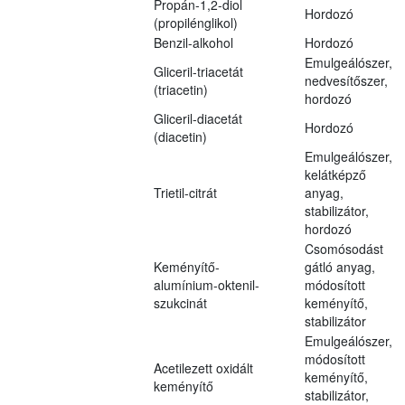
Propán-1,2-diol
Hordozó
(propilénglikol)
Benzil-alkohol
Hordozó
Emulgeálószer,
Gliceril-triacetát
nedvesítőszer,
(triacetin)
hordozó
Gliceril-diacetát
Hordozó
(diacetin)
Emulgeálószer,
kelátképző
Trietil-citrát
anyag,
stabilizátor,
hordozó
Csomósodást
Keményítő-
gátló anyag,
alumínium-oktenil-
módosított
szukcinát
keményítő,
stabilizátor
Emulgeálószer,
módosított
Acetilezett oxidált
keményítő,
keményítő
stabilizátor,