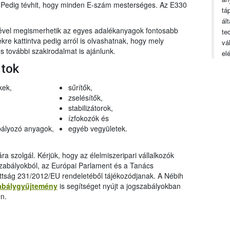
n. Pedig tévhit, hogy minden E-szám mesterséges. Az E330
tá
ál
gével megismerhetik az egyes adalékanyagok fontosabb
te
ekre kattintva pedig arról is olvashatnak, hogy mely
vá
 további szakirodalmat is ajánlunk.
el
rtok
kek,
sűrítők,
zselésítők,
stabilizátorok,
ízfokozók és
ályozó anyagok,
egyéb vegyületek.
a szolgál. Kérjük, hogy az élelmiszeripari vállalkozók
szabályokból, az Európai Parlament és a Tanács
ttság 231/2012/EU rendeletéből tájékozódjanak. A Nébih
abálygyűjtemény
is segítséget nyújt a jogszabályokban
n.