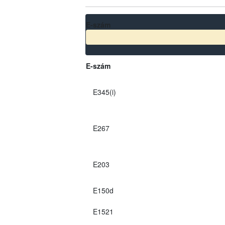
E-szám
E-szám
E345(i)
E267
E203
E150d
E1521