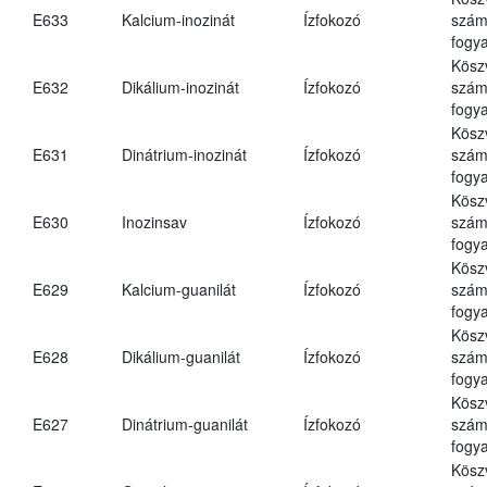
E633
Kalcium-inozinát
Ízfokozó
számá
fogya
Kösz
E632
Dikálium-inozinát
Ízfokozó
számá
fogya
Kösz
E631
Dinátrium-inozinát
Ízfokozó
számá
fogya
Kösz
E630
Inozinsav
Ízfokozó
számá
fogya
Kösz
E629
Kalcium-guanilát
Ízfokozó
számá
fogya
Kösz
E628
Dikálium-guanilát
Ízfokozó
számá
fogya
Kösz
E627
Dinátrium-guanilát
Ízfokozó
számá
fogya
Kösz