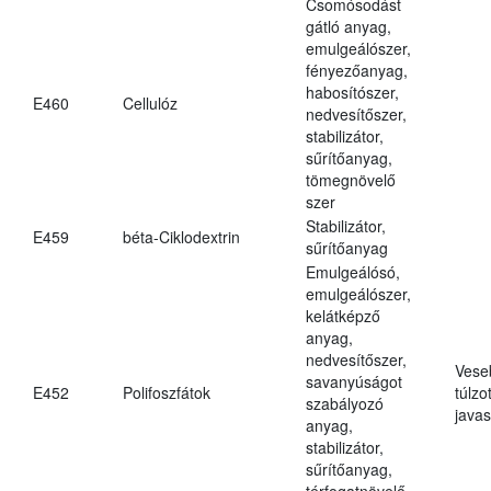
Csomósodást
gátló anyag,
emulgeálószer,
fényezőanyag,
habosítószer,
E460
Cellulóz
nedvesítőszer,
stabilizátor,
sűrítőanyag,
tömegnövelő
szer
Stabilizátor,
E459
béta-Ciklodextrin
sűrítőanyag
Emulgeálósó,
emulgeálószer,
kelátképző
anyag,
nedvesítőszer,
Vese
savanyúságot
E452
Polifoszfátok
túlzo
szabályozó
javas
anyag,
stabilizátor,
sűrítőanyag,
térfogatnövelő