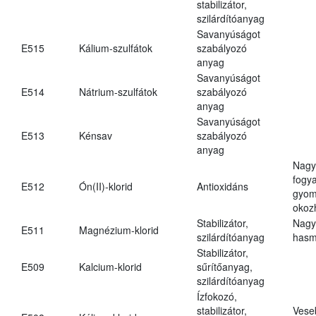
stabilizátor,
szilárdítóanyag
Savanyúságot
E515
Kálium-szulfátok
szabályozó
anyag
Savanyúságot
E514
Nátrium-szulfátok
szabályozó
anyag
Savanyúságot
E513
Kénsav
szabályozó
anyag
Nagy
fogy
E512
Ón(II)-klorid
Antioxidáns
gyom
okoz
Stabilizátor,
Nagy
E511
Magnézium-klorid
szilárdítóanyag
hasm
Stabilizátor,
E509
Kalcium-klorid
sűrítőanyag,
szilárdítóanyag
Ízfokozó,
stabilizátor,
Vese