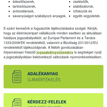
édesítőszerek,
zselésítők,
tartósítószerek,
stabilizátorok,
antioxidánsok,
ízfokozók és
savanyúságot szabályozó anyagok,
egyéb vegyületek.
E-szám keresőnk a fogyasztók tájékoztatására szolgál. Kérjük,
hogy az élelmiszeripari vállalkozók minden esetben az aktuálisan
hatályos jogszabályokból, az Európai Parlament és a Tanács
1333/2008/EK rendeletéből, valamint a Bizottság 231/2012/EU
rendeletéből tájékozódjanak. A Nébih gondozásában
folyamatosan frissülő
jogszabálygyűjtemény
is segítséget nyújt
a jogszabályokban bekövetkező változások nyomonkövetésében.
ADALÉKANYAG
ÚJRAÉRTÉKELÉS
KÉRDEZZ-FELELEK