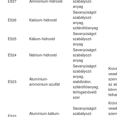
E527
Ammónium-hidroxid
szabályozó
anyag
Savanyúságot
szabályozó
E526
Kalcium-hidroxid
anyag,
szilárdítóanyag
Savanyúságot
E525
Kálium-hidroxid
szabályozó
anyag
Savanyúságot
E524
Nátrium-hidroxid
szabályozó
anyag
Savanyúságot
Krón
szabályozó
vese
anyag,
Alumínium-
szen
E523
stabilizátor,
ammónium-szulfát
az a
szilárdítóanyag,
könn
térfogatnövelő
felh
szer
Krón
Savanyúságot
vese
Alumínium-kálium-
szabályozó
szen
E522