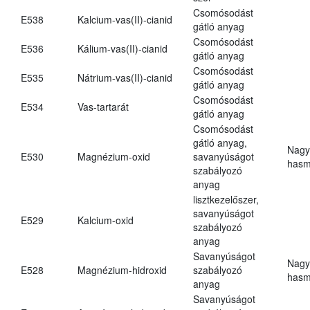
Csomósodást
E538
Kalcium-vas(II)-cianid
gátló anyag
Csomósodást
E536
Kálium-vas(II)-cianid
gátló anyag
Csomósodást
E535
Nátrium-vas(II)-cianid
gátló anyag
Csomósodást
E534
Vas-tartarát
gátló anyag
Csomósodást
gátló anyag,
Nagy
E530
Magnézium-oxid
savanyúságot
hasm
szabályozó
anyag
lisztkezelőszer,
savanyúságot
E529
Kalcium-oxid
szabályozó
anyag
Savanyúságot
Nagy
E528
Magnézium-hidroxid
szabályozó
hasm
anyag
Savanyúságot