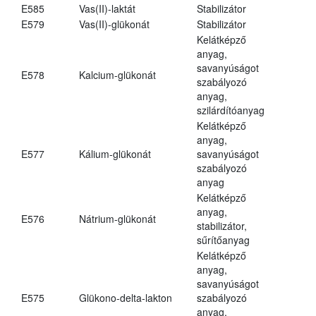
E585
Vas(II)-laktát
Stabilizátor
E579
Vas(II)-glükonát
Stabilizátor
Kelátképző
anyag,
savanyúságot
E578
Kalcium-glükonát
szabályozó
anyag,
szilárdítóanyag
Kelátképző
anyag,
E577
Kálium-glükonát
savanyúságot
szabályozó
anyag
Kelátképző
anyag,
E576
Nátrium-glükonát
stabilizátor,
sűrítőanyag
Kelátképző
anyag,
savanyúságot
E575
Glükono-delta-lakton
szabályozó
anyag,