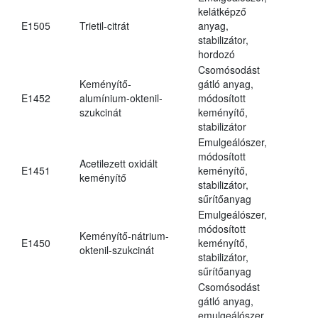
kelátképző
E1505
Trietil-citrát
anyag,
stabilizátor,
hordozó
Csomósodást
Keményítő-
gátló anyag,
E1452
alumínium-oktenil-
módosított
szukcinát
keményítő,
stabilizátor
Emulgeálószer,
módosított
Acetilezett oxidált
E1451
keményítő,
keményítő
stabilizátor,
sűrítőanyag
Emulgeálószer,
módosított
Keményítő-nátrium-
E1450
keményítő,
oktenil-szukcinát
stabilizátor,
sűrítőanyag
Csomósodást
gátló anyag,
emulgeálószer,