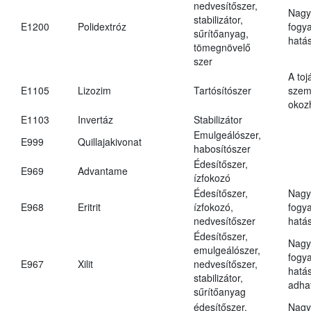
nedvesítőszer,
Nagy
stabilizátor,
E1200
Polidextróz
fogy
sűrítőanyag,
hatá
tömegnövelő
szer
A toj
E1105
Lizozim
Tartósítószer
szem
okoz
E1103
Invertáz
Stabilizátor
Emulgeálószer,
E999
Quillajakivonat
habosítószer
Édesítőszer,
E969
Advantame
ízfokozó
Édesítőszer,
Nagy
E968
Eritrit
ízfokozó,
fogy
nedvesítőszer
hatá
Édesítőszer,
Nagy
emulgeálószer,
fogy
E967
Xilit
nedvesítőszer,
hatá
stabilizátor,
adha
sűrítőanyag
édesítőszer,
Nagy