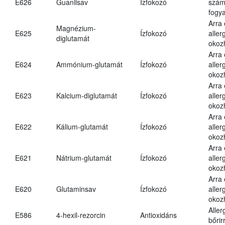
E626
Guanilsav
Ízfokozó
számá
fogya
Arra
Magnézium-
E625
Ízfokozó
aller
diglutamát
okoz
Arra
E624
Ammónium-glutamát
Ízfokozó
aller
okoz
Arra
E623
Kalcium-diglutamát
Ízfokozó
aller
okoz
Arra
E622
Kálium-glutamát
Ízfokozó
aller
okoz
Arra
E621
Nátrium-glutamát
Ízfokozó
aller
okoz
Arra
E620
Glutaminsav
Ízfokozó
aller
okoz
Aller
E586
4-hexil-rezorcin
Antioxidáns
bőrir