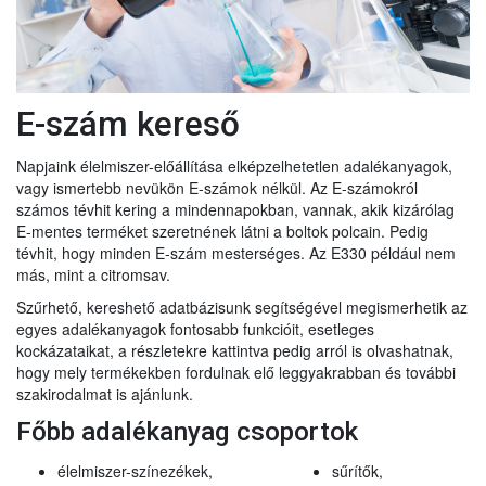
E-szám kereső
Napjaink élelmiszer-előállítása elképzelhetetlen adalékanyagok,
vagy ismertebb nevükön E-számok nélkül. Az E-számokról
számos tévhit kering a mindennapokban, vannak, akik kizárólag
E-mentes terméket szeretnének látni a boltok polcain. Pedig
tévhit, hogy minden E-szám mesterséges. Az E330 például nem
más, mint a citromsav.
Szűrhető, kereshető adatbázisunk segítségével megismerhetik az
egyes adalékanyagok fontosabb funkcióit, esetleges
kockázataikat, a részletekre kattintva pedig arról is olvashatnak,
hogy mely termékekben fordulnak elő leggyakrabban és további
szakirodalmat is ajánlunk.
Főbb adalékanyag csoportok
élelmiszer-színezékek,
sűrítők,