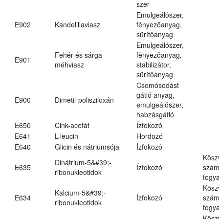
szer
Emulgeálószer,
E902
Kandelillaviasz
fényezőanyag,
sűrítőanyag
Emulgeálószer,
Fehér és sárga
fényezőanyag,
E901
méhviasz
stabilizátor,
sűrítőanyag
Csomósodást
gátló anyag,
E900
Dimetil-polisziloxán
emulgeálószer,
habzásgátló
E650
Cink-acetát
Ízfokozó
E641
L-leucin
Hordozó
E640
Glicin és nátriumsója
Ízfokozó
Kösz
Dinátrium-5&#39;-
E635
Ízfokozó
számá
ribonukleotidok
fogya
Kösz
Kalcium-5&#39;-
E634
Ízfokozó
számá
ribonukleotidok
fogya
Kösz