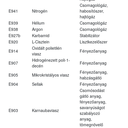
Csomagológáz,
E941
Nitrogén
habosítószer,
hajtógáz
E939
Hélium
Csomagológáz
E938
Argon
Csomagológáz
E927b
Karbamid
Stabilizátor
E920
L-Cisztein
Lisztkezelőszer
Oxidált polietilén
E914
Fényezőanyag
viasz
Hidrogénezett poli-1-
E907
Fényezőanyag
decén
Fényezőanyag,
E905
Mikrokristályos viasz
habzásgátló
E904
Sellak
Fényezőanyag
Csomósodást
gátló anyag,
fényezőanyag,
savanyúságot
E903
Karnaubaviasz
szabályozó
anyag,
tömegnövelő