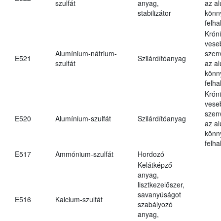
szulfát
anyag,
az a
stabilizátor
könn
felh
Krón
vese
Alumínium-nátrium-
szen
E521
Szilárdítóanyag
szulfát
az a
könn
felh
Krón
vese
szen
E520
Alumínium-szulfát
Szilárdítóanyag
az a
könn
felh
E517
Ammónium-szulfát
Hordozó
Kelátképző
anyag,
lisztkezelőszer,
savanyúságot
E516
Kalcium-szulfát
szabályozó
anyag,