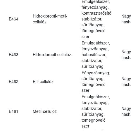
Emulgeálószer,
fényezőanyag,
kontraszterősítő,
Hidroxipropil-metil-
Nagy
E464
stabilizátor,
cellulóz
hasha
sűrítőanyag,
tömegnövelő
szer
Emulgeálószer,
fényezőanyag,
Nagy
E463
Hidroxipropil-cellulóz
habosítószer,
hasha
stabilizátor,
sűrítőanyag
Fényezőanyag,
sűrítőanyag,
Nagy
E462
Etil-cellulóz
tömegnövelő
hasha
szer
Emulgeálószer,
fényezőanyag,
stabilizátor,
Nagy
E461
Metil-cellulóz
sűrítőanyag,
hasha
tömegnövelő
szer