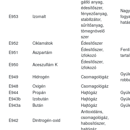
gátló anyag,
édesítőszer,
Nagy
fényezőanyag,
E953
Izomalt
fogy
stabilizátor,
hatá
sűrítőanyag,
tömegnövelő
szer
E952
Ciklamátok
Édesítőszer
Édesítőszer,
Fenil
E951
Aszpartám
ízfokozó
tarta
Édesítőszer,
E950
Aceszulfám K
ízfokozó
Gyúl
E949
Hidrogén
Csomagológáz
robba
E948
Oxigén
Csomagológáz
E944
Propán
Hajtógáz
Gyúl
E943b
Izobután
Hajtógáz
Gyúl
E943a
Bután
Hajtógáz
Gyúl
Antioxidáns,
csomagológáz,
E942
Dinitrogén-oxid
habosítószer,
hajtógáz