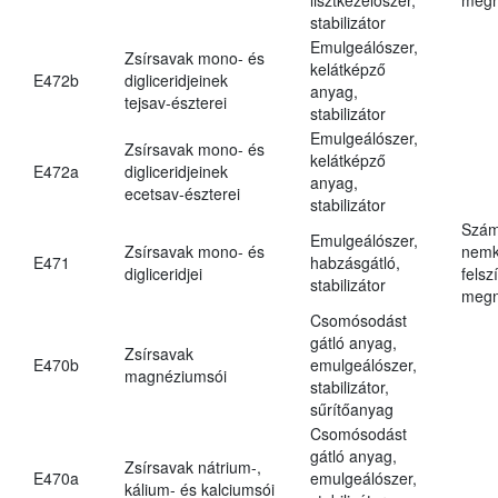
stabilizátor
Emulgeálószer,
Zsírsavak mono- és
kelátképző
E472b
digliceridjeinek
anyag,
tejsav-észterei
stabilizátor
Emulgeálószer,
Zsírsavak mono- és
kelátképző
E472a
digliceridjeinek
anyag,
ecetsav-észterei
stabilizátor
Szám
Emulgeálószer,
Zsírsavak mono- és
nemk
E471
habzásgátló,
digliceridjei
felsz
stabilizátor
megn
Csomósodást
gátló anyag,
Zsírsavak
E470b
emulgeálószer,
magnéziumsói
stabilizátor,
sűrítőanyag
Csomósodást
gátló anyag,
Zsírsavak nátrium-,
E470a
emulgeálószer,
kálium- és kalciumsói