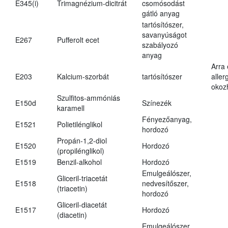
E345(i)
Trimagnézium-dicitrát
csomósodást
gátló anyag
tartósítószer,
savanyúságot
E267
Pufferolt ecet
szabályozó
anyag
Arra
E203
Kalcium-szorbát
tartósítószer
aller
okoz
Szulfitos-ammóniás
E150d
Színezék
karamell
Fényezőanyag,
E1521
Polietilénglikol
hordozó
Propán-1,2-diol
E1520
Hordozó
(propilénglikol)
E1519
Benzil-alkohol
Hordozó
Emulgeálószer,
Gliceril-triacetát
E1518
nedvesítőszer,
(triacetin)
hordozó
Gliceril-diacetát
E1517
Hordozó
(diacetin)
Emulgeálószer,