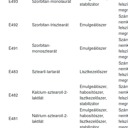
E493
Szorbitan-monolaurát
stabilizátor
felsz
megn
Szám
nemk
E492
Szorbitan-trisztearát
Emulgeálószer
felsz
megn
Szám
Szorbitan-
nemk
E491
Emulgeálószer
monosztearát
felsz
megn
Szám
nemk
E483
Sztearil-tartarát
Lisztkezelőszer
felsz
megn
Emulgeálószer,
Szám
Kalcium-sztearoil-2-
habosítószer,
nemk
E482
laktilát
lisztkezelőszer,
felsz
stabilizátor
megn
Emulgeálószer,
Szám
Nátrium-sztearoil-2-
habosítószer,
nemk
E481
laktilát
lisztkezelőszer,
felsz
stabilizátor
megn