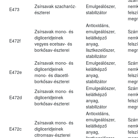
Zsírsavak szacharóz-
Emulgeálószer,
nemk
E473
észterei
stabilizátor
felsz
megn
Antioxidáns,
Zsírsavak mono- és
emulgeálószer,
Szám
digliceridjeinek
kelátképző
nemk
E472f
vegyes ecetsav- és
anyag,
felsz
borkősav-észterei
lisztkezelőszer,
megn
stabilizátor
Zsírsavak mono- és
Emulgeálószer,
Szám
digliceridjeinek
kelátképző
nemk
E472e
mono- és diacetil-
anyag,
felsz
borkősav-észterei
stabilizátor
megn
Emulgeálószer,
Szám
Zsírsavak mono- és
kelátképző
nemk
E472d
digliceridjeinek
anyag,
felsz
borkősav-észterei
stabilizátor
megn
Antioxidáns,
emulgeálószer,
Szám
Zsírsavak mono- és
kelátképző
nemk
E472c
digliceridjeinek
anyag,
felsz
citromsav-észterei
lisztkezelőszer,
megn