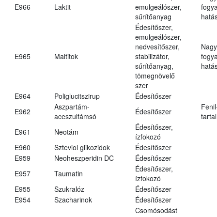
E966
Laktit
emulgeálószer,
fogy
sűrítőanyag
hatá
Édesítőszer,
emulgeálószer,
nedvesítőszer,
Nagy
E965
Maltitok
stabilizátor,
fogy
sűrítőanyag,
hatá
tömegnövelő
szer
E964
Poliglucitszirup
Édesítőszer
Aszpartám-
Fenil
E962
Édesítőszer
aceszulfámsó
tarta
Édesítőszer,
E961
Neotám
ízfokozó
E960
Szteviol glikozidok
Édesítőszer
E959
Neoheszperidin DC
Édesítőszer
Édesítőszer,
E957
Taumatin
ízfokozó
E955
Szukralóz
Édesítőszer
E954
Szacharinok
Édesítőszer
Csomósodást