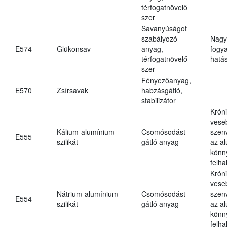
térfogatnövelő
szer
Savanyúságot
szabályozó
Nagy
E574
Glükonsav
anyag,
fogy
térfogatnövelő
hatá
szer
Fényezőanyag,
E570
Zsírsavak
habzásgátló,
stabilizátor
Krón
vese
Kálium-alumínium-
Csomósodást
szen
E555
szilikát
gátló anyag
az a
könn
felh
Krón
vese
Nátrium-alumínium-
Csomósodást
szen
E554
szilikát
gátló anyag
az a
könn
felh