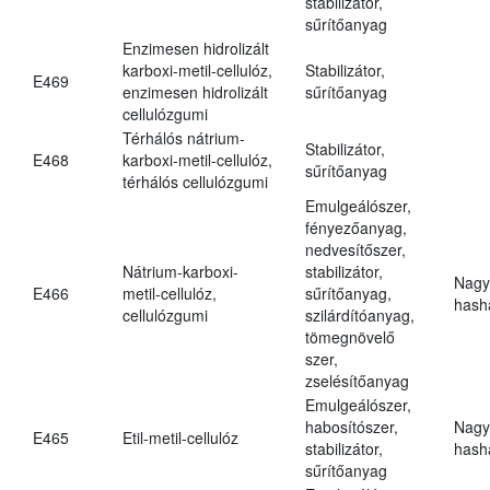
stabilizátor,
sűrítőanyag
Enzimesen hidrolizált
karboxi-metil-cellulóz,
Stabilizátor,
E469
enzimesen hidrolizált
sűrítőanyag
cellulózgumi
Térhálós nátrium-
Stabilizátor,
E468
karboxi-metil-cellulóz,
sűrítőanyag
térhálós cellulózgumi
Emulgeálószer,
fényezőanyag,
nedvesítőszer,
Nátrium-karboxi-
stabilizátor,
Nagy
E466
metil-cellulóz,
sűrítőanyag,
hasha
cellulózgumi
szilárdítóanyag,
tömegnövelő
szer,
zselésítőanyag
Emulgeálószer,
habosítószer,
Nagy
E465
Etil-metil-cellulóz
stabilizátor,
hasha
sűrítőanyag