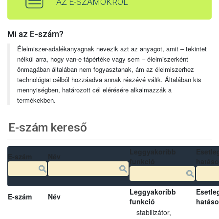
AZ E-SZÁMOKRÓL
Mi az E-szám?
Élelmiszer-adalékanyagnak nevezik azt az anyagot, amit – tekintet
nélkül arra, hogy van-e tápértéke vagy sem – élelmiszerként
önmagában általában nem fogyasztanak, ám az élelmiszerhez
technológiai célból hozzáadva annak részévé válik. Általában kis
mennyiségben, határozott cél elérésére alkalmazzák a
termékekben.
E-szám kereső
Leggyakoribb
Esetle
E-szám
Név
funkció
hatás
Leggyakoribb
Esetle
E-szám
Név
funkció
hatás
stabilizátor,