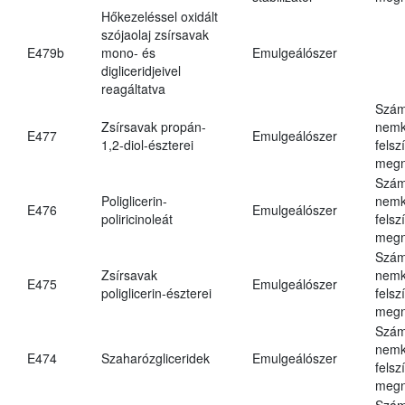
Hőkezeléssel oxidált
szójaolaj zsírsavak
E479b
mono- és
Emulgeálószer
digliceridjeivel
reagáltatva
Szám
Zsírsavak propán-
nemk
E477
Emulgeálószer
1,2-diol-észterei
felsz
megn
Szám
Poliglicerin-
nemk
E476
Emulgeálószer
poliricinoleát
felsz
megn
Szám
Zsírsavak
nemk
E475
Emulgeálószer
poliglicerin-észterei
felsz
megn
Szám
nemk
E474
Szaharózgliceridek
Emulgeálószer
felsz
megn
Szám