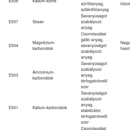
E508
Kálium-klorid
sűrítőanyag,
túlzo
szilárdítóanyag
Savanyúságot
E507
Sósav
szabályozó
anyag
Csomósodást
gátló anyag,
Magnézium-
Nagy
E504
savanyúságot
karbonátok
hasm
szabályozó
anyag
Savanyúságot
szabályozó
Ammónium-
E503
anyag,
karbonátok
térfogatnövelő
szer
Savanyúságot
szabályozó
anyag,
E501
Kálium-karbonátok
stabilizátor,
térfogatnövelő
szer
Csomósodást