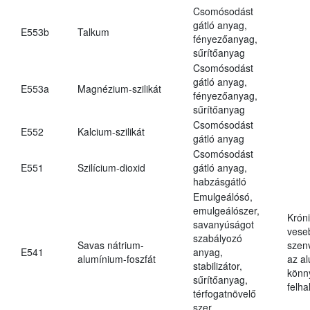
Csomósodást
gátló anyag,
E553b
Talkum
fényezőanyag,
sűrítőanyag
Csomósodást
gátló anyag,
E553a
Magnézium-szilikát
fényezőanyag,
sűrítőanyag
Csomósodást
E552
Kalcium-szilikát
gátló anyag
Csomósodást
E551
Szilícium-dioxid
gátló anyag,
habzásgátló
Emulgeálósó,
emulgeálószer,
Krón
savanyúságot
vese
szabályozó
Savas nátrium-
szen
E541
anyag,
alumínium-foszfát
az a
stabilizátor,
könn
sűrítőanyag,
felh
térfogatnövelő
szer