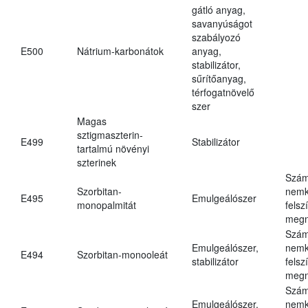
gátló anyag,
savanyúságot
szabályozó
E500
Nátrium-karbonátok
anyag,
stabilizátor,
sűrítőanyag,
térfogatnövelő
szer
Magas
sztigmaszterin-
E499
Stabilizátor
tartalmú növényi
szterinek
Szám
Szorbitan-
nemk
E495
Emulgeálószer
monopalmitát
felsz
megn
Szám
Emulgeálószer,
nemk
E494
Szorbitan-monooleát
stabilizátor
felsz
megn
Szám
Emulgeálószer,
nemk