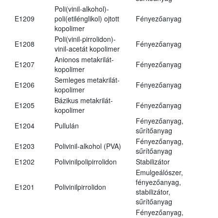
Poli(vinil-alkohol)-
E1209
poli(etilénglikol) ojtott
Fényezőanyag
kopolimer
Poli(vinil-pirrolidon)-
E1208
Fényezőanyag
vinil-acetát kopolimer
Anionos metakrilát-
E1207
Fényezőanyag
kopolimer
Semleges metakrilát-
E1206
Fényezőanyag
kopolimer
Bázikus metakrilát-
E1205
Fényezőanyag
kopolimer
Fényezőanyag,
E1204
Pullulán
sűrítőanyag
Fényezőanyag,
E1203
Polivinil-alkohol (PVA)
sűrítőanyag
E1202
Polivinilpolipirrolidon
Stabilizátor
Emulgeálószer,
fényezőanyag,
E1201
Polivinilpirrolidon
stabilizátor,
sűrítőanyag
Fényezőanyag,