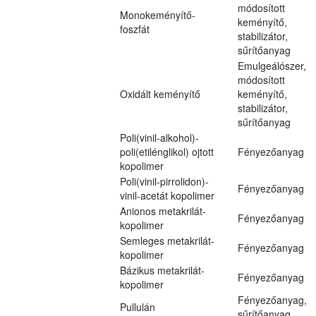
módosított
Monokeményítő-
keményítő,
foszfát
stabilizátor,
sűrítőanyag
Emulgeálószer,
módosított
Oxidált keményítő
keményítő,
stabilizátor,
sűrítőanyag
Poli(vinil-alkohol)-
poli(etilénglikol) ojtott
Fényezőanyag
kopolimer
Poli(vinil-pirrolidon)-
Fényezőanyag
vinil-acetát kopolimer
Anionos metakrilát-
Fényezőanyag
kopolimer
Semleges metakrilát-
Fényezőanyag
kopolimer
Bázikus metakrilát-
Fényezőanyag
kopolimer
Fényezőanyag,
Pullulán
sűrítőanyag