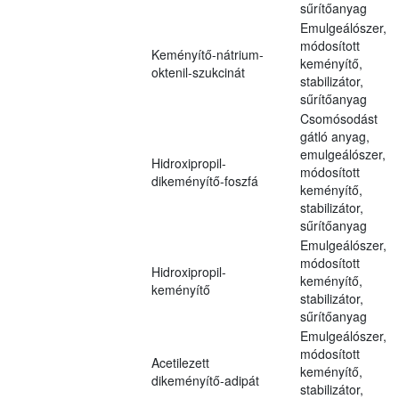
sűrítőanyag
Emulgeálószer,
módosított
Keményítő-nátrium-
keményítő,
oktenil-szukcinát
stabilizátor,
sűrítőanyag
Csomósodást
gátló anyag,
emulgeálószer,
Hidroxipropil-
módosított
dikeményítő-foszfá
keményítő,
stabilizátor,
sűrítőanyag
Emulgeálószer,
módosított
Hidroxipropil-
keményítő,
keményítő
stabilizátor,
sűrítőanyag
Emulgeálószer,
módosított
Acetilezett
keményítő,
dikeményítő-adipát
stabilizátor,