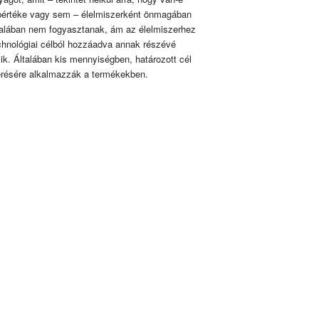
pértéke vagy sem – élelmiszerként önmagában
talában nem fogyasztanak, ám az élelmiszerhez
chnológiai célból hozzáadva annak részévé
lik. Általában kis mennyiségben, határozott cél
érésére alkalmazzák a termékekben.