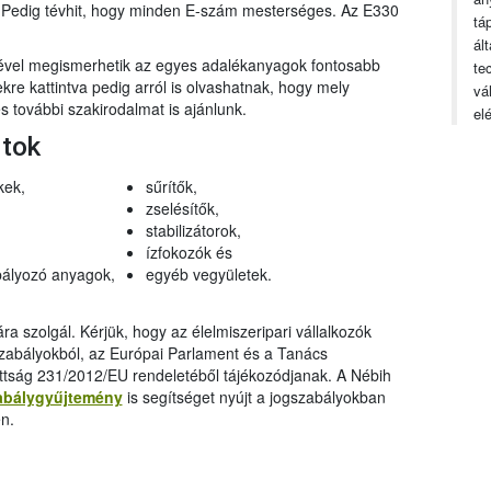
n. Pedig tévhit, hogy minden E-szám mesterséges. Az E330
tá
ál
gével megismerhetik az egyes adalékanyagok fontosabb
te
ekre kattintva pedig arról is olvashatnak, hogy mely
vá
 további szakirodalmat is ajánlunk.
el
rtok
kek,
sűrítők,
zselésítők,
stabilizátorok,
ízfokozók és
ályozó anyagok,
egyéb vegyületek.
a szolgál. Kérjük, hogy az élelmiszeripari vállalkozók
szabályokból, az Európai Parlament és a Tanács
ttság 231/2012/EU rendeletéből tájékozódjanak. A Nébih
abálygyűjtemény
is segítséget nyújt a jogszabályokban
n.