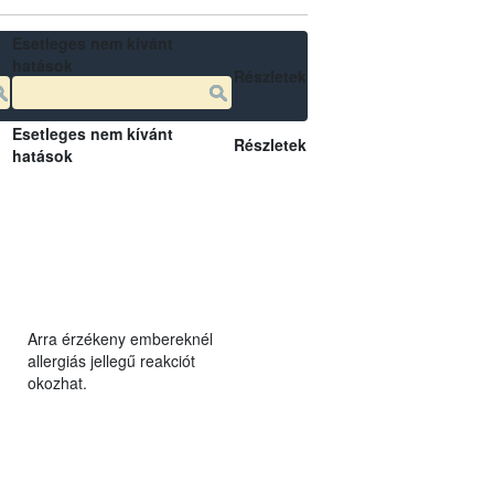
Esetleges nem kívánt
hatások
Részletek
Esetleges nem kívánt
Részletek
hatások
Arra érzékeny embereknél
allergiás jellegű reakciót
okozhat.