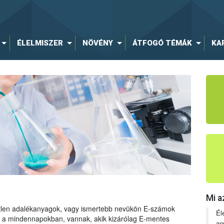
ÉLELMISZER
NÖVÉNY
ÁTFOGÓ TÉMÁK
KA
Mi a
tetlen adalékanyagok, vagy ismertebb nevükön E-számok
Él
ng a mindennapokban, vannak, akik kizárólag E-mentes
an