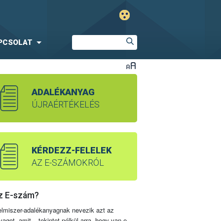
PCSOLAT
ADALÉKANYAG
ÚJRAÉRTÉKELÉS
KÉRDEZZ-FELELEK
AZ E-SZÁMOKRÓL
z E-szám?
elmiszer-adalékanyagnak nevezik azt az
yagot, amit – tekintet nélkül arra, hogy van-e