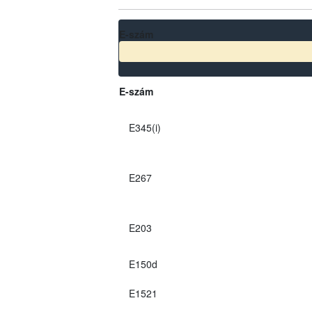
E-szám
E-szám
E345(i)
E267
E203
E150d
E1521