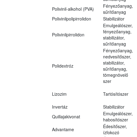
Fényezőanyag,
Polivinil-alkohol (PVA)
sűrítőanyag
Polivinilpolipirrolidon
Stabilizátor
Emulgeálószer,
fényezőanyag,
Polivinilpirrolidon
stabilizátor,
sűrítőanyag
Fényezőanyag,
nedvesítőszer,
stabilizátor,
Polidextróz
sűrítőanyag,
tömegnövelő
szer
Lizozim
Tartósítószer
Invertáz
Stabilizátor
Emulgeálószer,
Quillajakivonat
habosítószer
Édesítőszer,
Advantame
ízfokozó