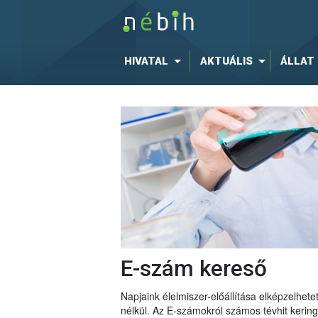
HIVATAL
AKTUÁLIS
ÁLLAT
E-szám kereső
Napjaink élelmiszer-előállítása elképzelhe
nélkül. Az E-számokról számos tévhit keri