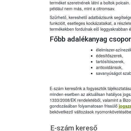
terméket szeretnének látni a boltok polcai
például nem más, mint a citromsav.
Szűrhető, kereshető adatbázisunk segítsé
funkcióit, esetleges kockázataikat, a részlet
termékekben fordulnak elő leggyakrabban és
Főbb adalékanyag csopo
élelmiszer-színezé
édesítőszerek,
tartósítószerek,
antioxidánsok,
savanyúságot szab
E-szám keresőnk a fogyasztók tájékoztatásár
minden esetben az aktuálisan hatályos jog
1333/2008/EK rendeletéből, valamint a Bizo
gondozásában folyamatosan frissülő
jogsz
bekövetkező változások nyomonkövetésébe
E-szám kereső