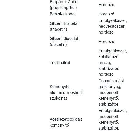
Propán-1,2-diol
Hordozó
(propilénglikol)
Benzil-alkohol
Hordozó
Emulgeálószer,
Gliceril-triacetát
nedvesítőszer,
(triacetin)
hordozó
Gliceril-diacetát
Hordozó
(diacetin)
Emulgeálószer,
kelátképző
Trietil-citrát
anyag,
stabilizátor,
hordozó
Csomósodást
Keményítő-
gátló anyag,
alumínium-oktenil-
módosított
szukcinát
keményítő,
stabilizátor
Emulgeálószer,
módosított
Acetilezett oxidált
keményítő,
keményítő
stabilizátor,