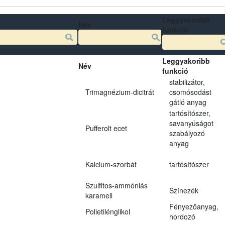
Leggyakoribb
Név
funkció
Leggyakoribb
Név
funkció
stabilizátor,
Trimagnézium-dicitrát
csomósodást
gátló anyag
tartósítószer,
savanyúságot
Pufferolt ecet
szabályozó
anyag
Kalcium-szorbát
tartósítószer
Szulfitos-ammóniás
Színezék
karamell
Fényezőanyag,
Polietilénglikol
hordozó