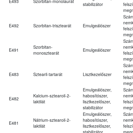
E493
Szorbitan-monolaurát
stabilizátor
felsz
megn
Szám
nemk
E492
Szorbitan-trisztearát
Emulgeálószer
felsz
megn
Szám
Szorbitan-
nemk
E491
Emulgeálószer
monosztearát
felsz
megn
Szám
nemk
E483
Sztearil-tartarát
Lisztkezelőszer
felsz
megn
Emulgeálószer,
Szám
Kalcium-sztearoil-2-
habosítószer,
nemk
E482
laktilát
lisztkezelőszer,
felsz
stabilizátor
megn
Emulgeálószer,
Szám
Nátrium-sztearoil-2-
habosítószer,
nemk
E481
laktilát
lisztkezelőszer,
felsz
stabilizátor
megn