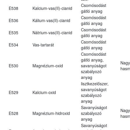
Csomósodást
E538
Kalcium-vas(II)-cianid
gátló anyag
Csomósodást
E536
Kálium-vas(II)-cianid
gátló anyag
Csomósodást
E535
Nátrium-vas(II)-cianid
gátló anyag
Csomósodást
E534
Vas-tartarát
gátló anyag
Csomósodást
gátló anyag,
Nagy
E530
Magnézium-oxid
savanyúságot
hasm
szabályozó
anyag
lisztkezelőszer,
savanyúságot
E529
Kalcium-oxid
szabályozó
anyag
Savanyúságot
Nagy
E528
Magnézium-hidroxid
szabályozó
hasm
anyag
Savanyúságot