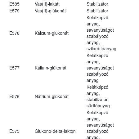
E585
Vas(II)-laktát
Stabilizátor
E579
Vas(II)-glükonát
Stabilizátor
Kelátképző
anyag,
savanyúságot
E578
Kalcium-glükonát
szabályozó
anyag,
szilárdítóanyag
Kelátképző
anyag,
E577
Kálium-glükonát
savanyúságot
szabályozó
anyag
Kelátképző
anyag,
E576
Nátrium-glükonát
stabilizátor,
sűrítőanyag
Kelátképző
anyag,
savanyúságot
E575
Glükono-delta-lakton
szabályozó
anyag,