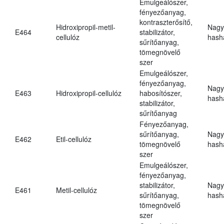
Emulgeálószer,
fényezőanyag,
kontraszterősítő,
Hidroxipropil-metil-
Nagy
E464
stabilizátor,
cellulóz
hasha
sűrítőanyag,
tömegnövelő
szer
Emulgeálószer,
fényezőanyag,
Nagy
E463
Hidroxipropil-cellulóz
habosítószer,
hasha
stabilizátor,
sűrítőanyag
Fényezőanyag,
sűrítőanyag,
Nagy
E462
Etil-cellulóz
tömegnövelő
hasha
szer
Emulgeálószer,
fényezőanyag,
stabilizátor,
Nagy
E461
Metil-cellulóz
sűrítőanyag,
hasha
tömegnövelő
szer