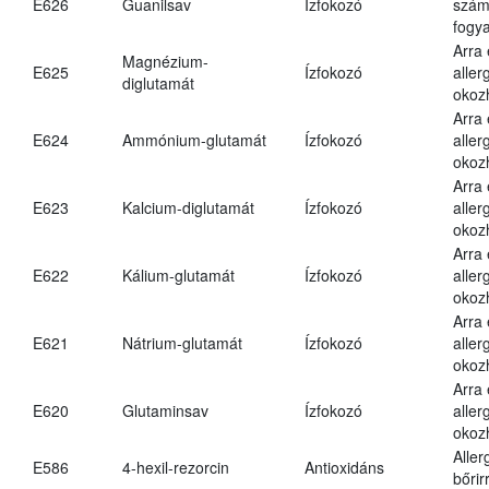
E626
Guanilsav
Ízfokozó
számá
fogya
Arra
Magnézium-
E625
Ízfokozó
aller
diglutamát
okoz
Arra
E624
Ammónium-glutamát
Ízfokozó
aller
okoz
Arra
E623
Kalcium-diglutamát
Ízfokozó
aller
okoz
Arra
E622
Kálium-glutamát
Ízfokozó
aller
okoz
Arra
E621
Nátrium-glutamát
Ízfokozó
aller
okoz
Arra
E620
Glutaminsav
Ízfokozó
aller
okoz
Aller
E586
4-hexil-rezorcin
Antioxidáns
bőrir