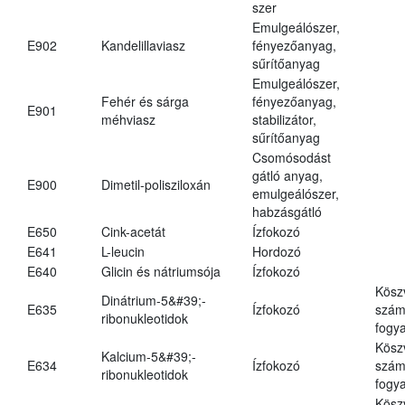
szer
Emulgeálószer,
E902
Kandelillaviasz
fényezőanyag,
sűrítőanyag
Emulgeálószer,
Fehér és sárga
fényezőanyag,
E901
méhviasz
stabilizátor,
sűrítőanyag
Csomósodást
gátló anyag,
E900
Dimetil-polisziloxán
emulgeálószer,
habzásgátló
E650
Cink-acetát
Ízfokozó
E641
L-leucin
Hordozó
E640
Glicin és nátriumsója
Ízfokozó
Kösz
Dinátrium-5&#39;-
E635
Ízfokozó
számá
ribonukleotidok
fogya
Kösz
Kalcium-5&#39;-
E634
Ízfokozó
számá
ribonukleotidok
fogya
Kösz