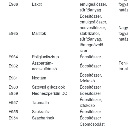
E966
Laktit
emulgeálószer,
fogy
sűrítőanyag
hatá
Édesítőszer,
emulgeálószer,
nedvesítőszer,
Nagy
E965
Maltitok
stabilizátor,
fogy
sűrítőanyag,
hatá
tömegnövelő
szer
E964
Poliglucitszirup
Édesítőszer
Aszpartám-
Fenil
E962
Édesítőszer
aceszulfámsó
tarta
Édesítőszer,
E961
Neotám
ízfokozó
E960
Szteviol glikozidok
Édesítőszer
E959
Neoheszperidin DC
Édesítőszer
Édesítőszer,
E957
Taumatin
ízfokozó
E955
Szukralóz
Édesítőszer
E954
Szacharinok
Édesítőszer
Csomósodást