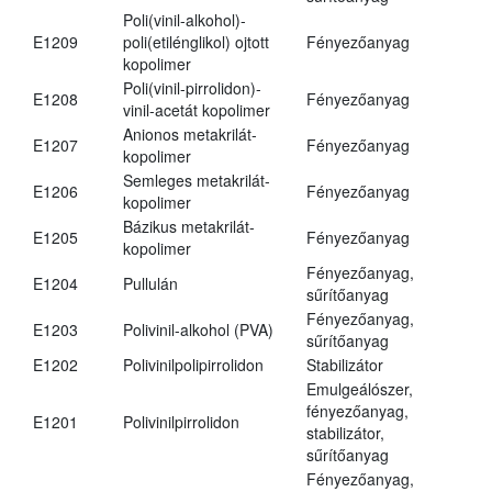
Poli(vinil-alkohol)-
E1209
poli(etilénglikol) ojtott
Fényezőanyag
kopolimer
Poli(vinil-pirrolidon)-
E1208
Fényezőanyag
vinil-acetát kopolimer
Anionos metakrilát-
E1207
Fényezőanyag
kopolimer
Semleges metakrilát-
E1206
Fényezőanyag
kopolimer
Bázikus metakrilát-
E1205
Fényezőanyag
kopolimer
Fényezőanyag,
E1204
Pullulán
sűrítőanyag
Fényezőanyag,
E1203
Polivinil-alkohol (PVA)
sűrítőanyag
E1202
Polivinilpolipirrolidon
Stabilizátor
Emulgeálószer,
fényezőanyag,
E1201
Polivinilpirrolidon
stabilizátor,
sűrítőanyag
Fényezőanyag,