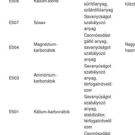
E508
Kálium-klorid
sűrítőanyag,
túlzo
szilárdítóanyag
Savanyúságot
E507
Sósav
szabályozó
anyag
Csomósodást
gátló anyag,
Magnézium-
Nagy
E504
savanyúságot
karbonátok
hasm
szabályozó
anyag
Savanyúságot
szabályozó
Ammónium-
E503
anyag,
karbonátok
térfogatnövelő
szer
Savanyúságot
szabályozó
anyag,
E501
Kálium-karbonátok
stabilizátor,
térfogatnövelő
szer
Csomósodást