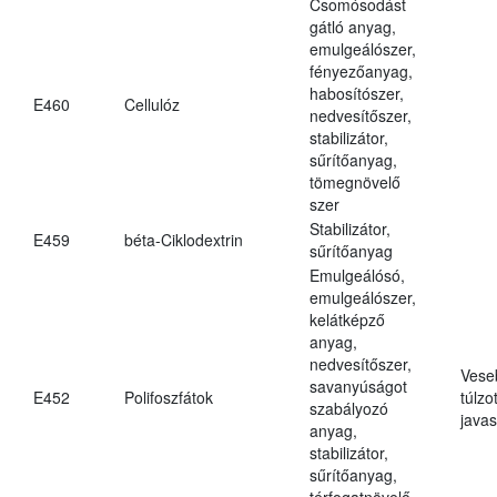
Csomósodást
gátló anyag,
emulgeálószer,
fényezőanyag,
habosítószer,
E460
Cellulóz
nedvesítőszer,
stabilizátor,
sűrítőanyag,
tömegnövelő
szer
Stabilizátor,
E459
béta-Ciklodextrin
sűrítőanyag
Emulgeálósó,
emulgeálószer,
kelátképző
anyag,
nedvesítőszer,
Vese
savanyúságot
E452
Polifoszfátok
túlzo
szabályozó
javas
anyag,
stabilizátor,
sűrítőanyag,
térfogatnövelő