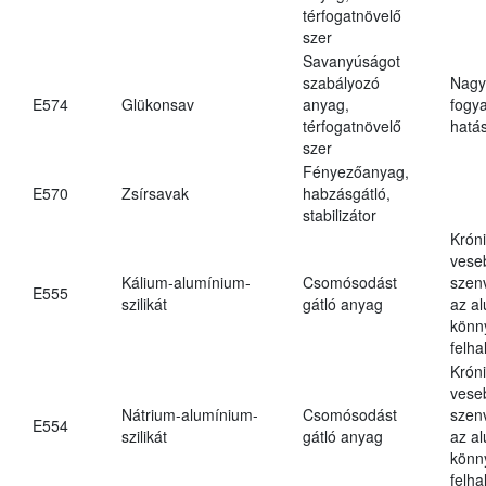
térfogatnövelő
szer
Savanyúságot
szabályozó
Nagy
E574
Glükonsav
anyag,
fogy
térfogatnövelő
hatá
szer
Fényezőanyag,
E570
Zsírsavak
habzásgátló,
stabilizátor
Krón
vese
Kálium-alumínium-
Csomósodást
szen
E555
szilikát
gátló anyag
az a
könn
felh
Krón
vese
Nátrium-alumínium-
Csomósodást
szen
E554
szilikát
gátló anyag
az a
könn
felh