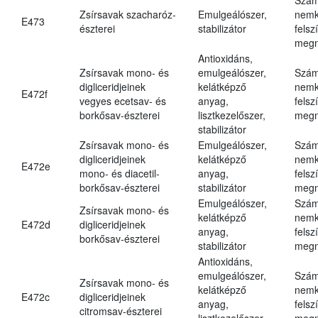
Zsírsavak szacharóz-
Emulgeálószer,
nemk
E473
észterei
stabilizátor
felsz
megn
Antioxidáns,
Zsírsavak mono- és
emulgeálószer,
Szám
digliceridjeinek
kelátképző
nemk
E472f
vegyes ecetsav- és
anyag,
felsz
borkősav-észterei
lisztkezelőszer,
megn
stabilizátor
Zsírsavak mono- és
Emulgeálószer,
Szám
digliceridjeinek
kelátképző
nemk
E472e
mono- és diacetil-
anyag,
felsz
borkősav-észterei
stabilizátor
megn
Emulgeálószer,
Szám
Zsírsavak mono- és
kelátképző
nemk
E472d
digliceridjeinek
anyag,
felsz
borkősav-észterei
stabilizátor
megn
Antioxidáns,
emulgeálószer,
Szám
Zsírsavak mono- és
kelátképző
nemk
E472c
digliceridjeinek
anyag,
felsz
citromsav-észterei
lisztkezelőszer,
megn