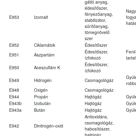
gátló anyag,
édesítőszer,
Nagy
fényezőanyag,
E953
Izomalt
fogy
stabilizátor,
hatá
sűrítőanyag,
tömegnövelő
szer
E952
Ciklamátok
Édesítőszer
Édesítőszer,
Fenil
E951
Aszpartám
ízfokozó
tarta
Édesítőszer,
E950
Aceszulfám K
ízfokozó
Gyúl
E949
Hidrogén
Csomagológáz
robba
E948
Oxigén
Csomagológáz
E944
Propán
Hajtógáz
Gyúl
E943b
Izobután
Hajtógáz
Gyúl
E943a
Bután
Hajtógáz
Gyúl
Antioxidáns,
csomagológáz,
E942
Dinitrogén-oxid
habosítószer,
hajtógáz