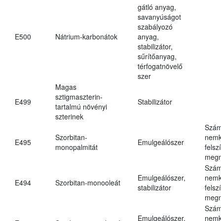
gátló anyag,
savanyúságot
szabályozó
E500
Nátrium-karbonátok
anyag,
stabilizátor,
sűrítőanyag,
térfogatnövelő
szer
Magas
sztigmaszterin-
E499
Stabilizátor
tartalmú növényi
szterinek
Szám
Szorbitan-
nemk
E495
Emulgeálószer
monopalmitát
felsz
megn
Szám
Emulgeálószer,
nemk
E494
Szorbitan-monooleát
stabilizátor
felsz
megn
Szám
Emulgeálószer,
nemk