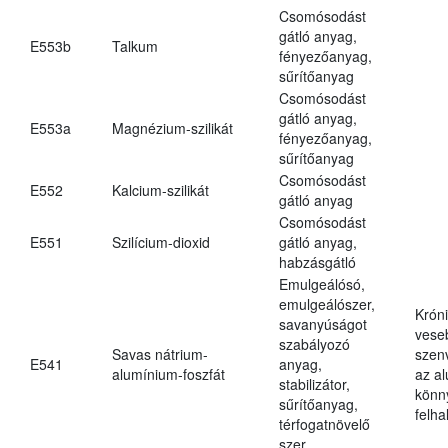
Csomósodást
gátló anyag,
E553b
Talkum
fényezőanyag,
sűrítőanyag
Csomósodást
gátló anyag,
E553a
Magnézium-szilikát
fényezőanyag,
sűrítőanyag
Csomósodást
E552
Kalcium-szilikát
gátló anyag
Csomósodást
E551
Szilícium-dioxid
gátló anyag,
habzásgátló
Emulgeálósó,
emulgeálószer,
Krón
savanyúságot
vese
szabályozó
Savas nátrium-
szen
E541
anyag,
alumínium-foszfát
az a
stabilizátor,
könn
sűrítőanyag,
felh
térfogatnövelő
szer