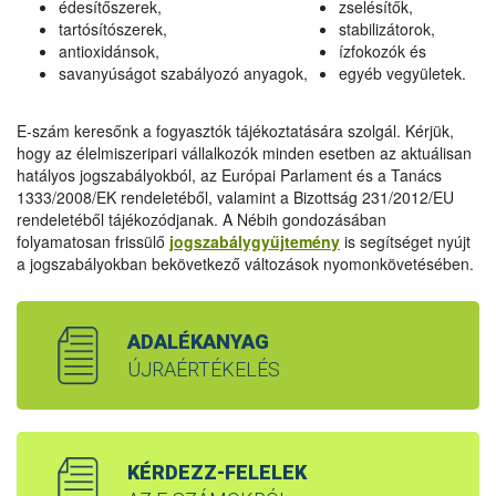
édesítőszerek,
zselésítők,
tartósítószerek,
stabilizátorok,
antioxidánsok,
ízfokozók és
savanyúságot szabályozó anyagok,
egyéb vegyületek.
E-szám keresőnk a fogyasztók tájékoztatására szolgál. Kérjük,
hogy az élelmiszeripari vállalkozók minden esetben az aktuálisan
hatályos jogszabályokból, az Európai Parlament és a Tanács
1333/2008/EK rendeletéből, valamint a Bizottság 231/2012/EU
rendeletéből tájékozódjanak. A Nébih gondozásában
folyamatosan frissülő
jogszabálygyűjtemény
is segítséget nyújt
a jogszabályokban bekövetkező változások nyomonkövetésében.
ADALÉKANYAG
ÚJRAÉRTÉKELÉS
KÉRDEZZ-FELELEK