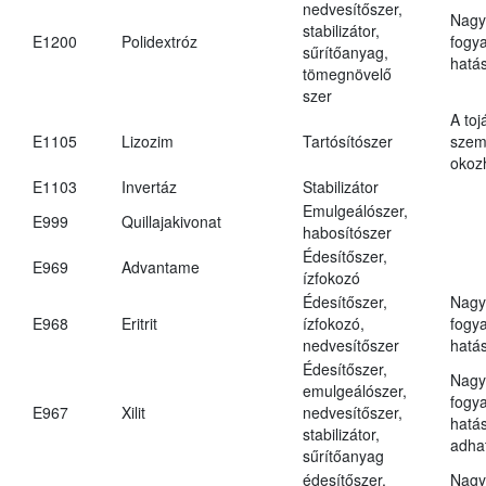
nedvesítőszer,
Nagy
stabilizátor,
E1200
Polidextróz
fogy
sűrítőanyag,
hatá
tömegnövelő
szer
A toj
E1105
Lizozim
Tartósítószer
szem
okoz
E1103
Invertáz
Stabilizátor
Emulgeálószer,
E999
Quillajakivonat
habosítószer
Édesítőszer,
E969
Advantame
ízfokozó
Édesítőszer,
Nagy
E968
Eritrit
ízfokozó,
fogy
nedvesítőszer
hatá
Édesítőszer,
Nagy
emulgeálószer,
fogy
E967
Xilit
nedvesítőszer,
hatá
stabilizátor,
adha
sűrítőanyag
édesítőszer,
Nagy