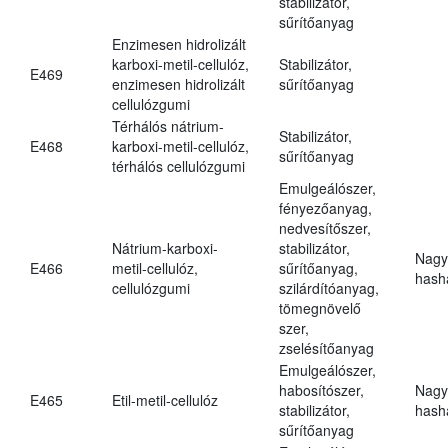
stabilizátor,
sűrítőanyag
Enzimesen hidrolizált
karboxi-metil-cellulóz,
Stabilizátor,
E469
enzimesen hidrolizált
sűrítőanyag
cellulózgumi
Térhálós nátrium-
Stabilizátor,
E468
karboxi-metil-cellulóz,
sűrítőanyag
térhálós cellulózgumi
Emulgeálószer,
fényezőanyag,
nedvesítőszer,
Nátrium-karboxi-
stabilizátor,
Nagy
E466
metil-cellulóz,
sűrítőanyag,
hasha
cellulózgumi
szilárdítóanyag,
tömegnövelő
szer,
zselésítőanyag
Emulgeálószer,
habosítószer,
Nagy
E465
Etil-metil-cellulóz
stabilizátor,
hasha
sűrítőanyag