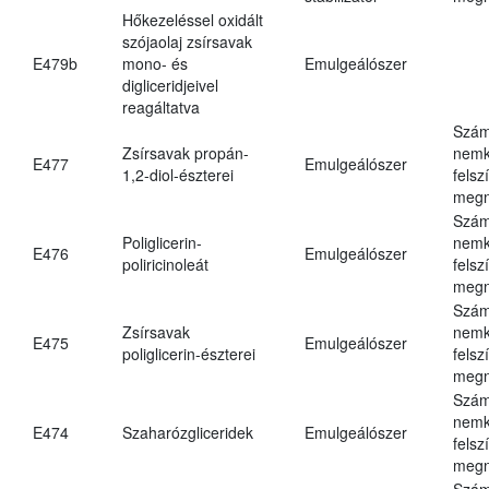
Hőkezeléssel oxidált
szójaolaj zsírsavak
E479b
mono- és
Emulgeálószer
digliceridjeivel
reagáltatva
Szám
Zsírsavak propán-
nemk
E477
Emulgeálószer
1,2-diol-észterei
felsz
megn
Szám
Poliglicerin-
nemk
E476
Emulgeálószer
poliricinoleát
felsz
megn
Szám
Zsírsavak
nemk
E475
Emulgeálószer
poliglicerin-észterei
felsz
megn
Szám
nemk
E474
Szaharózgliceridek
Emulgeálószer
felsz
megn
Szám