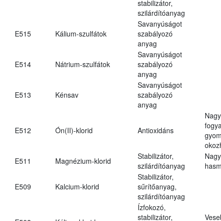
stabilizátor,
szilárdítóanyag
Savanyúságot
E515
Kálium-szulfátok
szabályozó
anyag
Savanyúságot
E514
Nátrium-szulfátok
szabályozó
anyag
Savanyúságot
E513
Kénsav
szabályozó
anyag
Nagy
fogy
E512
Ón(II)-klorid
Antioxidáns
gyom
okoz
Stabilizátor,
Nagy
E511
Magnézium-klorid
szilárdítóanyag
hasm
Stabilizátor,
E509
Kalcium-klorid
sűrítőanyag,
szilárdítóanyag
Ízfokozó,
stabilizátor,
Vese