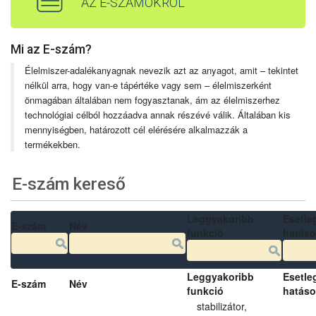
AZ E-SZÁMOKRÓL
Mi az E-szám?
Élelmiszer-adalékanyagnak nevezik azt az anyagot, amit – tekintet
nélkül arra, hogy van-e tápértéke vagy sem – élelmiszerként
önmagában általában nem fogyasztanak, ám az élelmiszerhez
technológiai célból hozzáadva annak részévé válik. Általában kis
mennyiségben, határozott cél elérésére alkalmazzák a
termékekben.
E-szám kereső
Leggyakoribb
Esetle
E-szám
Név
funkció
hatás
Leggyakoribb
Esetle
E-szám
Név
funkció
hatás
stabilizátor,