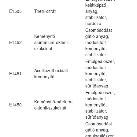
kelátképző
E1505
Trietil-citrát
anyag,
stabilizátor,
hordozó
Csomósodást
Keményítő-
gátló anyag,
E1452
alumínium-oktenil-
módosított
szukcinát
keményítő,
stabilizátor
Emulgeálószer,
módosított
Acetilezett oxidált
E1451
keményítő,
keményítő
stabilizátor,
sűrítőanyag
Emulgeálószer,
módosított
Keményítő-nátrium-
E1450
keményítő,
oktenil-szukcinát
stabilizátor,
sűrítőanyag
Csomósodást
gátló anyag,
emulgeálószer,