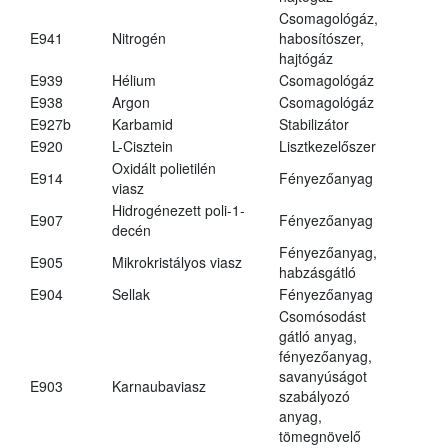
Csomagológáz,
E941
Nitrogén
habosítószer,
hajtógáz
E939
Hélium
Csomagológáz
E938
Argon
Csomagológáz
E927b
Karbamid
Stabilizátor
E920
L-Cisztein
Lisztkezelőszer
Oxidált polietilén
E914
Fényezőanyag
viasz
Hidrogénezett poli-1-
E907
Fényezőanyag
decén
Fényezőanyag,
E905
Mikrokristályos viasz
habzásgátló
E904
Sellak
Fényezőanyag
Csomósodást
gátló anyag,
fényezőanyag,
savanyúságot
E903
Karnaubaviasz
szabályozó
anyag,
tömegnövelő