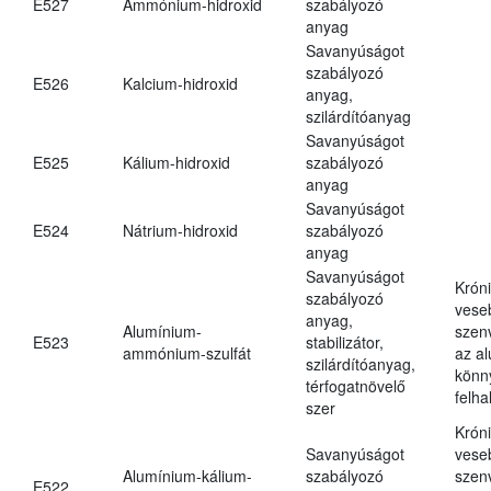
E527
Ammónium-hidroxid
szabályozó
anyag
Savanyúságot
szabályozó
E526
Kalcium-hidroxid
anyag,
szilárdítóanyag
Savanyúságot
E525
Kálium-hidroxid
szabályozó
anyag
Savanyúságot
E524
Nátrium-hidroxid
szabályozó
anyag
Savanyúságot
Krón
szabályozó
vese
anyag,
Alumínium-
szen
E523
stabilizátor,
ammónium-szulfát
az a
szilárdítóanyag,
könn
térfogatnövelő
felh
szer
Krón
Savanyúságot
vese
Alumínium-kálium-
szabályozó
szen
E522