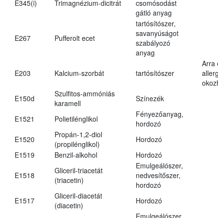
E345(i)
Trimagnézium-dicitrát
csomósodást
gátló anyag
tartósítószer,
savanyúságot
E267
Pufferolt ecet
szabályozó
anyag
Arra
E203
Kalcium-szorbát
tartósítószer
aller
okoz
Szulfitos-ammóniás
E150d
Színezék
karamell
Fényezőanyag,
E1521
Polietilénglikol
hordozó
Propán-1,2-diol
E1520
Hordozó
(propilénglikol)
E1519
Benzil-alkohol
Hordozó
Emulgeálószer,
Gliceril-triacetát
E1518
nedvesítőszer,
(triacetin)
hordozó
Gliceril-diacetát
E1517
Hordozó
(diacetin)
Emulgeálószer,