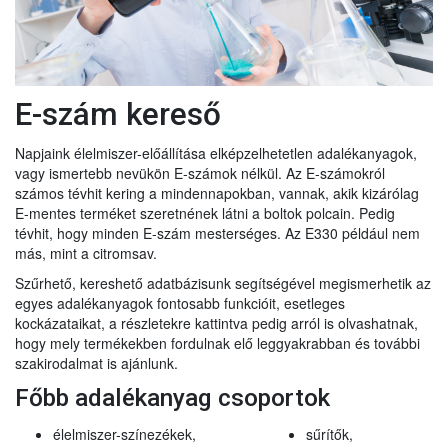
E-szám kereső
Napjaink élelmiszer-előállítása elképzelhetetlen adalékanyagok,
vagy ismertebb nevükön E-számok nélkül. Az E-számokról
számos tévhit kering a mindennapokban, vannak, akik kizárólag
E-mentes terméket szeretnének látni a boltok polcain. Pedig
tévhit, hogy minden E-szám mesterséges. Az E330 például nem
más, mint a citromsav.
Szűrhető, kereshető adatbázisunk segítségével megismerhetik az
egyes adalékanyagok fontosabb funkcióit, esetleges
kockázataikat, a részletekre kattintva pedig arról is olvashatnak,
hogy mely termékekben fordulnak elő leggyakrabban és további
szakirodalmat is ajánlunk.
Főbb adalékanyag csoportok
élelmiszer-színezékek,
sűrítők,