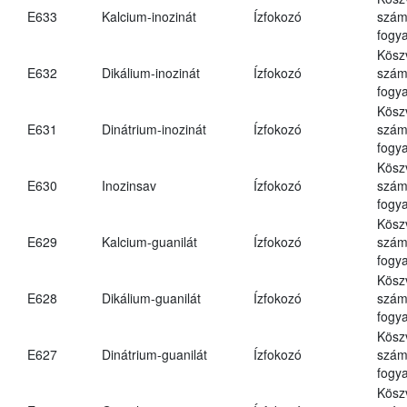
E633
Kalcium-inozinát
Ízfokozó
számá
fogya
Kösz
E632
Dikálium-inozinát
Ízfokozó
számá
fogya
Kösz
E631
Dinátrium-inozinát
Ízfokozó
számá
fogya
Kösz
E630
Inozinsav
Ízfokozó
számá
fogya
Kösz
E629
Kalcium-guanilát
Ízfokozó
számá
fogya
Kösz
E628
Dikálium-guanilát
Ízfokozó
számá
fogya
Kösz
E627
Dinátrium-guanilát
Ízfokozó
számá
fogya
Kösz