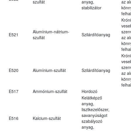
szulfát
anyag,
az a
stabilizátor
könn
felh
Krón
vese
Alumínium-nátrium-
szen
E521
Szilárdítóanyag
szulfát
az a
könn
felh
Krón
vese
szen
E520
Alumínium-szulfát
Szilárdítóanyag
az a
könn
felh
E517
Ammónium-szulfát
Hordozó
Kelátképző
anyag,
lisztkezelőszer,
savanyúságot
E516
Kalcium-szulfát
szabályozó
anyag,