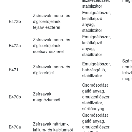
stabilizátor
Emulgeálószer,
Zsírsavak mono- és
kelátképző
E472b
digliceridjeinek
anyag,
tejsav-észterei
stabilizátor
Emulgeálószer,
Zsírsavak mono- és
kelátképző
E472a
digliceridjeinek
anyag,
ecetsav-észterei
stabilizátor
Szám
Emulgeálószer,
Zsírsavak mono- és
nemk
E471
habzásgátló,
digliceridjei
felsz
stabilizátor
megn
Csomósodást
gátló anyag,
Zsírsavak
E470b
emulgeálószer,
magnéziumsói
stabilizátor,
sűrítőanyag
Csomósodást
gátló anyag,
Zsírsavak nátrium-,
E470a
emulgeálószer,
kálium- és kalciumsói