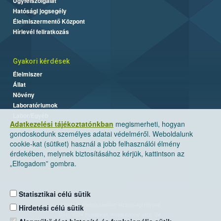
Ügyfélszolgálat
Hatósági jogsegély
Élelmiszermentő Központ
Hírlevél feliratkozás
Gyakori kérdések
Élelmiszer
Állat
Növény
Laboratóriumok
Labor/Egyéb
Adatkezelési tájékoztatónkban
megismerheti, hogyan
gondoskodunk személyes adatai védelméről. Weboldalunk
cookie-kat (sütiket) használ a jobb felhasználói élmény
érdekében, melynek biztosításához kérjük, kattintson az
„Elfogadom” gombra.
Statisztikai célú sütik
Nemzeti Élelmiszerlánc-biztonsági Hivatal
Hirdetési célú sütik
Cím: 1024 Budapest, Keleti Károly utca. 24.