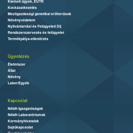
Kiemelt ügyek, EUTR
Kockázatkezelés
Mezőgazdasági genetikai erőforrások
Növényvédelem
Nyilvántartási és Felügyeleti Díj
Rendszerszervezés és felügyelet
Termékpálya-ellenőrzés
Ügyintézés
Élelmiszer
Állat
Növény
Labor/Egyéb
Kapcsolat
Nébih Igazgatóságok
Nébih Laboratóriumok
Kormányhivatalok
Sajtókapcsolat