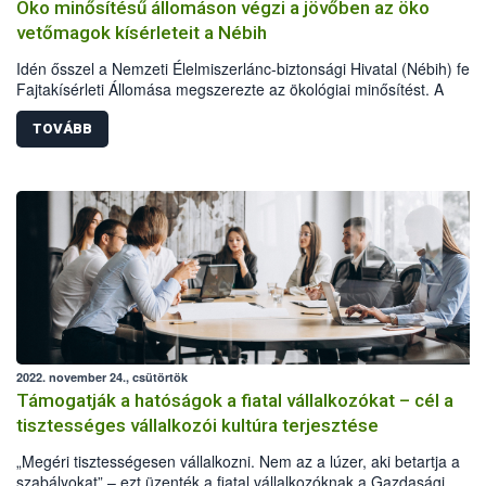
Öko minősítésű állomáson végzi a jövőben az öko
vetőmagok kísérleteit a Nébih
Idén ősszel a Nemzeti Élelmiszerlánc-biztonsági Hivatal (Nébih) fert
Fajtakísérleti Állomása megszerezte az ökológiai minősítést. A
fejlesztéssel lehetővé vált, hogy a hatóság az ökológiai gazdálkodás
elvei alapján beállított kísérleteket végezzen, valamint hatékonyan
TOVÁBB
vizsgálhassa az ökológiai gazdálkodásra különösen alkalmas fajtáka
átállást szakmai konferenciával egybekötött rendezvénnyel ünnepelt
hivatal december 12-én Zamárdiban.
2022. november 24., csütörtök
Támogatják a hatóságok a fiatal vállalkozókat – cél a
tisztességes vállalkozói kultúra terjesztése
„Megéri tisztességesen vállalkozni. Nem az a lúzer, aki betartja a
szabályokat” – ezt üzenték a fiatal vállalkozóknak a Gazdasági