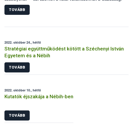
Versenyhivatal (GVH) és a Nemzeti Élelmiszerlánc-biztonsági Hivatal
(Nébih) vezetői Budapesten, a Fiatal Vállakozók Hetén tartott
TOVÁBB
kerekasztalbeszélgetésen.
2022. október 24., hétfő
Stratégiai együttműködést kötött a Széchenyi István
Egyetem és a Nébih
TOVÁBB
2022. október 10., hétfő
Kutatók éjszakája a Nébih-ben
TOVÁBB