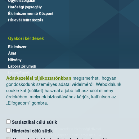
Ügyfélszolgálat
Hatósági jogsegély
Élelmiszermentő Központ
Hírlevél feliratkozás
Gyakori kérdések
Élelmiszer
Állat
Növény
Laboratóriumok
Labor/Egyéb
Adatkezelési tájékoztatónkban
megismerheti, hogyan
gondoskodunk személyes adatai védelméről. Weboldalunk
cookie-kat (sütiket) használ a jobb felhasználói élmény
érdekében, melynek biztosításához kérjük, kattintson az
„Elfogadom” gombra.
Statisztikai célú sütik
Nemzeti Élelmiszerlánc-biztonsági Hivatal
Hirdetési célú sütik
Cím: 1024 Budapest, Keleti Károly utca. 24.