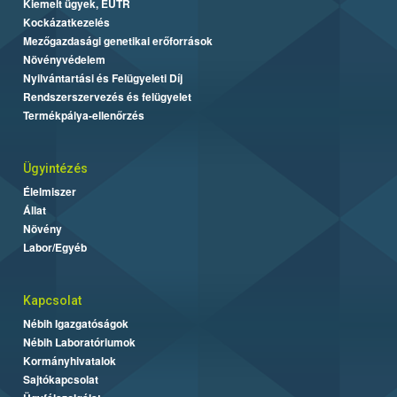
Kiemelt ügyek, EUTR
Kockázatkezelés
Mezőgazdasági genetikai erőforrások
Növényvédelem
Nyilvántartási és Felügyeleti Díj
Rendszerszervezés és felügyelet
Termékpálya-ellenőrzés
Ügyintézés
Élelmiszer
Állat
Növény
Labor/Egyéb
Kapcsolat
Nébih Igazgatóságok
Nébih Laboratóriumok
Kormányhivatalok
Sajtókapcsolat