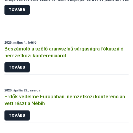
Agrár- és Élelmiszergazdaságért Felelős Minisztérium (AÉM) és a
Nemzeti Élelmiszerlánc-biztonsági Hivatal (Nébih) szervezésével
TOVÁBB
megvalósult rendezvény célja a gazdasági haszonállatok jólétének
elősegítése volt az európai régió országaiban. Az ülésen, több mint 
résztvevő osztotta meg tapasztalatait a gazdasági haszonállatok
jólétének fejlesztéséről.
2026. május 4., hétfő
Beszámoló a szőlő aranyszínű sárgaságra fókuszáló
nemzetközi konferenciáról
TOVÁBB
2026. április 29., szerda
Erdők védelme Európában: nemzetközi konferencián
vett részt a Nébih
TOVÁBB