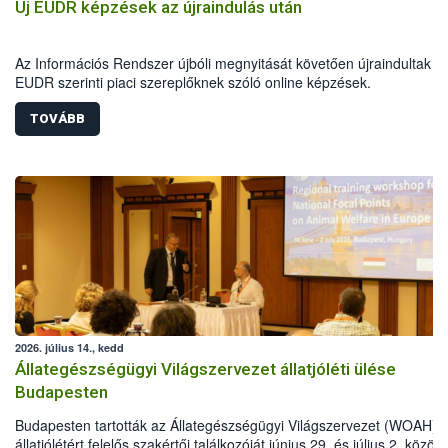
Új EUDR képzések az újraindulás után
Az Információs Rendszer újbóli megnyitását követően újraindultak a
EUDR szerinti piaci szereplőknek szóló online képzések.
TOVÁBB
2026. július 14., kedd
Állategészségügyi Világszervezet állatjóléti ülése
Budapesten
Budapesten tartották az Állategészségügyi Világszervezet (WOAH)
állatjólétért felelős szakértői találkozóját június 29. és július 2. között