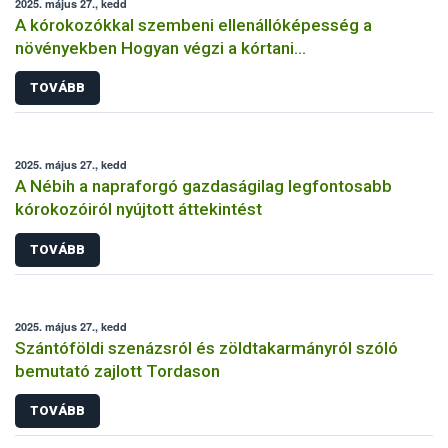
2025. május 27., kedd
A kórokozókkal szembeni ellenállóképesség a
növényekben Hogyan végzi a kórtani
rezisztenciavizsgálatokat a Nébih?
TOVÁBB
2025. május 27., kedd
A Nébih a napraforgó gazdaságilag legfontosabb
kórokozóiról nyújtott áttekintést
TOVÁBB
2025. május 27., kedd
Szántóföldi szenázsról és zöldtakarmányról szóló
bemutató zajlott Tordason
TOVÁBB