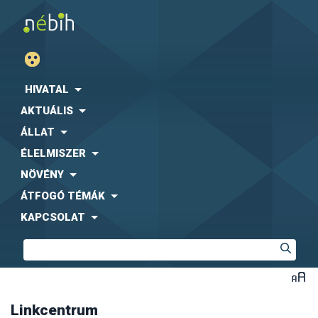
Agrárgazdasági Kutató Intézet (AKI)
Fogyasztóvédelmi Egyesületek Országos Szövetsége
(FEOSZ)
HIVATAL
Kaposvári Egyetem (KE)
AKTUÁLIS
Közbeszerzési Hatóság (KH)
Központi Statisztikai Hivatal (KSH)
-
együttműködési
ÁLLAT
megállapodás letölthető formában
ÉLELMISZER
Magyar Díszkertészek Szövetsége
Magyar Ebtartók Országos Egyesülete (MEBO)
NÖVÉNY
Magyar Máltai Szeretetszolgálat
ÁTFOGÓ TÉMÁK
Magyar Szója és Fehérjenövény Egyesület (MSZFE)
KAPCSOLAT
Magyar Utazási Irodák Szövetsége (MUISZ)
Magyarországi Étrend-kiegészítő Gyártók és
Forgalmazók Egyesülete (MÉKISZ)
Nemzeti Közszolgálati Egyetem (NKE)
Nemzeti Szakértői és Kutató Központ (NSZKK)
Országos Gyógyszerészeti és Élelmezés-egészségügyi
Intézet (OGYÉI)
Linkcentrum