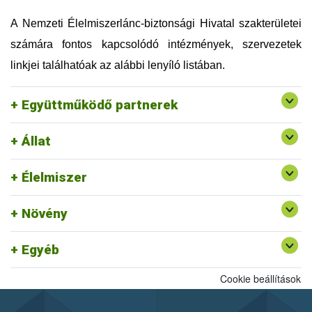
Országos Magyar Méhészeti Egyesület (OMME)
Szellemi Tulajdon Nemzeti Hivatala (SZTNH)
A Nemzeti Élelmiszerlánc-biztonsági Hivatal szakterületei
Szent István Egyetem (SZIE)
számára fontos kapcsolódó intézmények, szervezetek
Táplálkozás, Életmód és Testmozgás Platform
Egyesület (TÉT Platform)
linkjei találhatóak az alábbi lenyíló listában.
Tej Szakmaközi Szervezet és Terméktanács (TTT)
Vám, Jövedéki és Adóügyi Szolgáltatók Szövetsége
Együttműködő partnerek
(VJASZSZ)
Állat
Egységes Nyilvántartási és Azonosítási Rendszer
Rendszerszervezési és Felügyeleti
Felszín Alatti Vizekért Alapítvány
Élelmiszer
Igazgatóság ajánlott linkjei
Kölcsönös Megfeleltetés honlap
Növény
Egyéb
Cookie beállítások