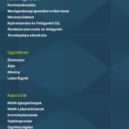
Kockázatkezelés
Mezőgazdasági genetikai erőforrások
Növényvédelem
Nyilvántartási és Felügyeleti Díj
Rendszerszervezés és felügyelet
Termékpálya-ellenőrzés
Ügyintézés
Élelmiszer
Állat
Növény
Labor/Egyéb
Kapcsolat
Nébih Igazgatóságok
Nébih Laboratóriumok
Kormányhivatalok
Sajtókapcsolat
Ügyfélszolgálat