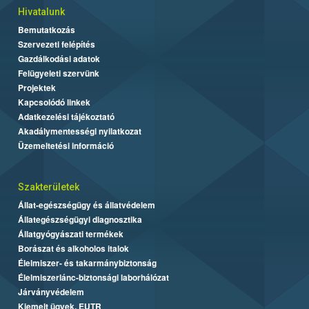
Hivatalunk
Bemutatkozás
Szervezeti felépítés
Gazdálkodási adatok
Felügyeleti szervünk
Projektek
Kapcsolódó linkek
Adatkezelési tájékoztató
Akadálymentességi nyilatkozat
Üzemeltetési információ
Szakterületek
Állat-egészségügy és állatvédelem
Állategészségügyi diagnosztika
Állatgyógyászati termékek
Borászat és alkoholos italok
Élelmiszer- és takarmánybiztonság
Élelmiszerlánc-biztonsági laborhálózat
Járványvédelem
Kiemelt ügyek, EUTR