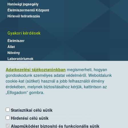
Hatósági jogsegély
Élelmiszermentő Központ
Hírlevél feliratkozás
Gyakori kérdések
Élelmiszer
Állat
Növény
Laboratóriumok
Labor/Egyéb
Adatkezelési tájékoztatónkban
megismerheti, hogyan
gondoskodunk személyes adatai védelméről. Weboldalunk
cookie-kat (sütiket) használ a jobb felhasználói élmény
érdekében, melynek biztosításához kérjük, kattintson az
„Elfogadom” gombra.
Statisztikai célú sütik
Nemzeti Élelmiszerlánc-biztonsági Hivatal
Hirdetési célú sütik
Cím: 1024 Budapest, Keleti Károly utca. 24.
Alapműködést biztosító és funkcionális sütik
Levelezési cím: 1525 Budapest. Pf. 30.