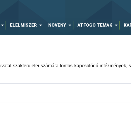
ület (OMME)
ÉLELMISZER
NÖVÉNY
ÁTFOGÓ TÉMÁK
KA
a (SZTNH)
s Platform Egyesület (TÉT Platform)
vatal szakterületei számára fontos kapcsolódó intézmények, sz
éktanács (TTT)
nosítási Rendszer
tatók Szövetsége (VJASZSZ)
y
p
leti Igazgatóság ajánlott linkjei