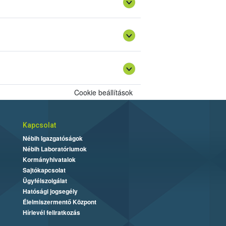
Cookie beállítások
Kapcsolat
Nébih Igazgatóságok
Nébih Laboratóriumok
Kormányhivatalok
Sajtókapcsolat
Ügyfélszolgálat
Hatósági jogsegély
Élelmiszermentő Központ
Hírlevél feliratkozás