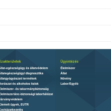
Szakterületek
Ügyintézés
Állat-egészségügy és állatvédelem
Élelmiszer
Állategészségügyi diagnosztika
Állat
Állatgyógyászati termékek
Növény
Borászat és alkoholos italok
Labor/Egyéb
Élelmiszer- és takarmánybiztonság
Élelmiszerlánc-biztonsági laborhálózat
Járványvédelem
Kiemelt ügyek, EUTR
Kockázatkezelés