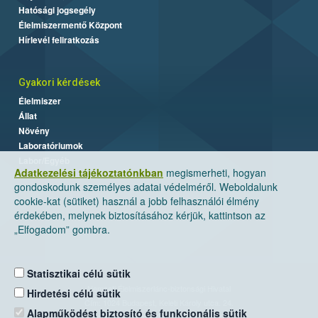
Hatósági jogsegély
Élelmiszermentő Központ
Hírlevél feliratkozás
Gyakori kérdések
Élelmiszer
Állat
Növény
Laboratóriumok
Labor/Egyéb
Adatkezelési tájékoztatónkban
megismerheti, hogyan
gondoskodunk személyes adatai védelméről. Weboldalunk
cookie-kat (sütiket) használ a jobb felhasználói élmény
érdekében, melynek biztosításához kérjük, kattintson az
„Elfogadom” gombra.
Statisztikai célú sütik
Nemzeti Élelmiszerlánc-biztonsági Hivatal
Hirdetési célú sütik
Cím: 1024 Budapest, Keleti Károly utca. 24.
Alapműködést biztosító és funkcionális sütik
Levelezési cím: 1525 Budapest. Pf. 30.