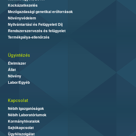
Kockázatkezelés
Mezőgazdasági genetikai erőforrások
Növényvédelem
Nyilvántartási és Felügyeleti Díj
Rendszerszervezés és felügyelet
Termékpálya-ellenőrzés
Ügyintézés
Élelmiszer
Állat
Növény
Labor/Egyéb
Kapcsolat
Nébih Igazgatóságok
Nébih Laboratóriumok
Kormányhivatalok
Sajtókapcsolat
Ügyfélszolgálat