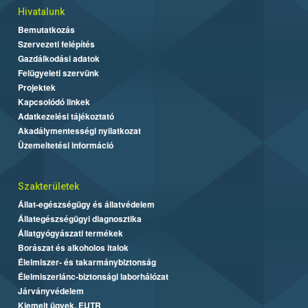
Hivatalunk
Bemutatkozás
Szervezeti felépítés
Gazdálkodási adatok
Felügyeleti szervünk
Projektek
Kapcsolódó linkek
Adatkezelési tájékoztató
Akadálymentességi nyilatkozat
Üzemeltetési információ
Szakterületek
Állat-egészségügy és állatvédelem
Állategészségügyi diagnosztika
Állatgyógyászati termékek
Borászat és alkoholos italok
Élelmiszer- és takarmánybiztonság
Élelmiszerlánc-biztonsági laborhálózat
Járványvédelem
Kiemelt ügyek, EUTR