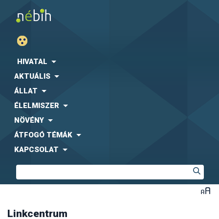
Agrárgazdasági Kutató Intézet (AKI)
Fogyasztóvédelmi Egyesületek Országos Szövetsége
(FEOSZ)
HIVATAL
Kaposvári Egyetem (KE)
AKTUÁLIS
Közbeszerzési Hatóság (KH)
Központi Statisztikai Hivatal (KSH)
-
együttműködési
ÁLLAT
megállapodás letölthető formában
ÉLELMISZER
Magyar Díszkertészek Szövetsége
Magyar Ebtartók Országos Egyesülete (MEBO)
NÖVÉNY
Magyar Máltai Szeretetszolgálat
ÁTFOGÓ TÉMÁK
Magyar Szója és Fehérjenövény Egyesület (MSZFE)
KAPCSOLAT
Magyar Utazási Irodák Szövetsége (MUISZ)
Magyarországi Étrend-kiegészítő Gyártók és
Forgalmazók Egyesülete (MÉKISZ)
Nemzeti Közszolgálati Egyetem (NKE)
Nemzeti Szakértői és Kutató Központ (NSZKK)
Országos Gyógyszerészeti és Élelmezés-egészségügyi
Intézet (OGYÉI)
Linkcentrum