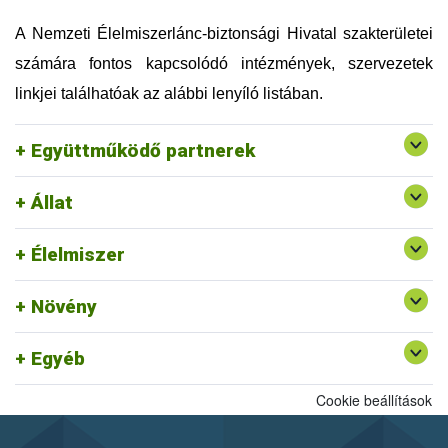
Országos Magyar Méhészeti Egyesület (OMME)
Szellemi Tulajdon Nemzeti Hivatala (SZTNH)
A Nemzeti Élelmiszerlánc-biztonsági Hivatal szakterületei
Szent István Egyetem (SZIE)
számára fontos kapcsolódó intézmények, szervezetek
Táplálkozás, Életmód és Testmozgás Platform
Egyesület (TÉT Platform)
linkjei találhatóak az alábbi lenyíló listában.
Tej Szakmaközi Szervezet és Terméktanács (TTT)
Vám, Jövedéki és Adóügyi Szolgáltatók Szövetsége
Együttműködő partnerek
(VJASZSZ)
Állat
Egységes Nyilvántartási és Azonosítási Rendszer
Rendszerszervezési és Felügyeleti
Felszín Alatti Vizekért Alapítvány
Élelmiszer
Igazgatóság ajánlott linkjei
Kölcsönös Megfeleltetés honlap
Növény
Egyéb
Cookie beállítások