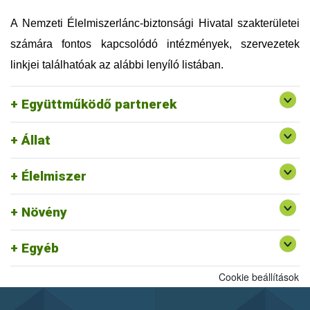
Országos Magyar Méhészeti Egyesület (OMME)
Szellemi Tulajdon Nemzeti Hivatala (SZTNH)
A Nemzeti Élelmiszerlánc-biztonsági Hivatal szakterületei
Szent István Egyetem (SZIE)
számára fontos kapcsolódó intézmények, szervezetek
Táplálkozás, Életmód és Testmozgás Platform
Egyesület (TÉT Platform)
linkjei találhatóak az alábbi lenyíló listában.
Tej Szakmaközi Szervezet és Terméktanács (TTT)
Vám, Jövedéki és Adóügyi Szolgáltatók Szövetsége
Együttműködő partnerek
(VJASZSZ)
Állat
Egységes Nyilvántartási és Azonosítási Rendszer
Rendszerszervezési és Felügyeleti
Felszín Alatti Vizekért Alapítvány
Élelmiszer
Igazgatóság ajánlott linkjei
Kölcsönös Megfeleltetés honlap
Növény
Egyéb
Cookie beállítások