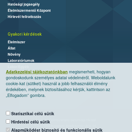
Hatósági jogsegély
Élelmiszermentő Központ
Hírlevél feliratkozás
Gyakori kérdések
Élelmiszer
Állat
Növény
Laboratóriumok
Labor/Egyéb
Adatkezelési tájékoztatónkban
megismerheti, hogyan
gondoskodunk személyes adatai védelméről. Weboldalunk
cookie-kat (sütiket) használ a jobb felhasználói élmény
érdekében, melynek biztosításához kérjük, kattintson az
„Elfogadom” gombra.
Statisztikai célú sütik
Nemzeti Élelmiszerlánc-biztonsági Hivatal
Hirdetési célú sütik
Cím: 1024 Budapest, Keleti Károly utca. 24.
Alapműködést biztosító és funkcionális sütik
Levelezési cím: 1525 Budapest. Pf. 30.