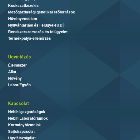
Kockázatkezelés
Mezőgazdasági genetikai erőforrások
Növényvédelem
Nyilvántartási és Felügyeleti Díj
Rendszerszervezés és felügyelet
Termékpálya-ellenőrzés
Ügyintézés
Élelmiszer
Állat
Növény
Labor/Egyéb
Kapcsolat
Nébih Igazgatóságok
Nébih Laboratóriumok
Kormányhivatalok
Sajtókapcsolat
Ügyfélszolgálat