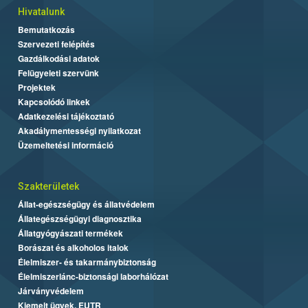
Hivatalunk
Bemutatkozás
Szervezeti felépítés
Gazdálkodási adatok
Felügyeleti szervünk
Projektek
Kapcsolódó linkek
Adatkezelési tájékoztató
Akadálymentességi nyilatkozat
Üzemeltetési információ
Szakterületek
Állat-egészségügy és állatvédelem
Állategészségügyi diagnosztika
Állatgyógyászati termékek
Borászat és alkoholos italok
Élelmiszer- és takarmánybiztonság
Élelmiszerlánc-biztonsági laborhálózat
Járványvédelem
Kiemelt ügyek, EUTR