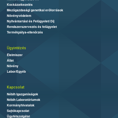
Kockázatkezelés
Mezőgazdasági genetikai erőforrások
Növényvédelem
Nyilvántartási és Felügyeleti Díj
Rendszerszervezés és felügyelet
Termékpálya-ellenőrzés
Ügyintézés
Élelmiszer
Állat
Növény
Labor/Egyéb
Kapcsolat
Nébih Igazgatóságok
Nébih Laboratóriumok
Kormányhivatalok
Sajtókapcsolat
Ügyfélszolgálat