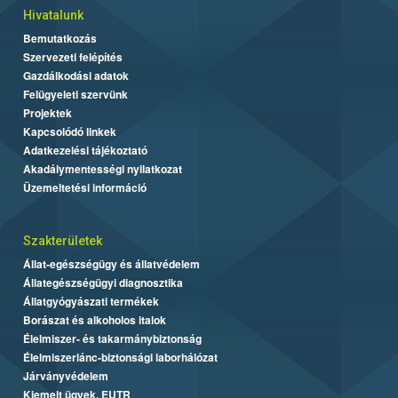
Hivatalunk
Bemutatkozás
Szervezeti felépítés
Gazdálkodási adatok
Felügyeleti szervünk
Projektek
Kapcsolódó linkek
Adatkezelési tájékoztató
Akadálymentességi nyilatkozat
Üzemeltetési információ
Szakterületek
Állat-egészségügy és állatvédelem
Állategészségügyi diagnosztika
Állatgyógyászati termékek
Borászat és alkoholos italok
Élelmiszer- és takarmánybiztonság
Élelmiszerlánc-biztonsági laborhálózat
Járványvédelem
Kiemelt ügyek, EUTR