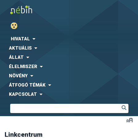
Agrárgazdasági Kutató Intézet (AKI)
Fogyasztóvédelmi Egyesületek Országos Szövetsége
(FEOSZ)
HIVATAL
Kaposvári Egyetem (KE)
AKTUÁLIS
Közbeszerzési Hatóság (KH)
Központi Statisztikai Hivatal (KSH)
-
együttműködési
ÁLLAT
megállapodás letölthető formában
ÉLELMISZER
Magyar Díszkertészek Szövetsége
Magyar Ebtartók Országos Egyesülete (MEBO)
NÖVÉNY
Magyar Máltai Szeretetszolgálat
ÁTFOGÓ TÉMÁK
Magyar Szója és Fehérjenövény Egyesület (MSZFE)
KAPCSOLAT
Magyar Utazási Irodák Szövetsége (MUISZ)
Magyarországi Étrend-kiegészítő Gyártók és
Forgalmazók Egyesülete (MÉKISZ)
Nemzeti Közszolgálati Egyetem (NKE)
Nemzeti Szakértői és Kutató Központ (NSZKK)
Országos Gyógyszerészeti és Élelmezés-egészségügyi
Intézet (OGYÉI)
Linkcentrum