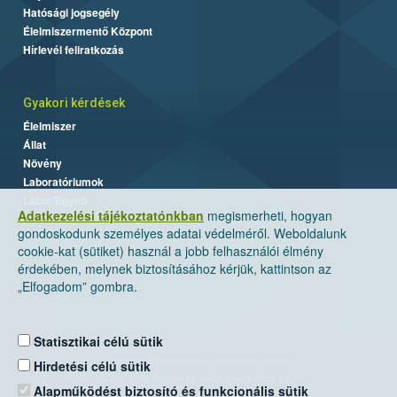
Hatósági jogsegély
Élelmiszermentő Központ
Hírlevél feliratkozás
Gyakori kérdések
Élelmiszer
Állat
Növény
Laboratóriumok
Labor/Egyéb
Adatkezelési tájékoztatónkban
megismerheti, hogyan
gondoskodunk személyes adatai védelméről. Weboldalunk
cookie-kat (sütiket) használ a jobb felhasználói élmény
érdekében, melynek biztosításához kérjük, kattintson az
„Elfogadom” gombra.
Statisztikai célú sütik
Nemzeti Élelmiszerlánc-biztonsági Hivatal
Hirdetési célú sütik
Cím: 1024 Budapest, Keleti Károly utca. 24.
Alapműködést biztosító és funkcionális sütik
Levelezési cím: 1525 Budapest. Pf. 30.