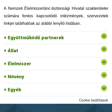
Országos Magyar Méhészeti Egyesület (OMME)
Szellemi Tulajdon Nemzeti Hivatala (SZTNH)
A Nemzeti Élelmiszerlánc-biztonsági Hivatal szakterületei
Szent István Egyetem (SZIE)
számára fontos kapcsolódó intézmények, szervezetek
Táplálkozás, Életmód és Testmozgás Platform
Egyesület (TÉT Platform)
linkjei találhatóak az alábbi lenyíló listában.
Tej Szakmaközi Szervezet és Terméktanács (TTT)
Vám, Jövedéki és Adóügyi Szolgáltatók Szövetsége
Együttműködő partnerek
(VJASZSZ)
Állat
Egységes Nyilvántartási és Azonosítási Rendszer
Rendszerszervezési és Felügyeleti
Felszín Alatti Vizekért Alapítvány
Élelmiszer
Igazgatóság ajánlott linkjei
Kölcsönös Megfeleltetés honlap
Növény
Egyéb
Cookie beállítások