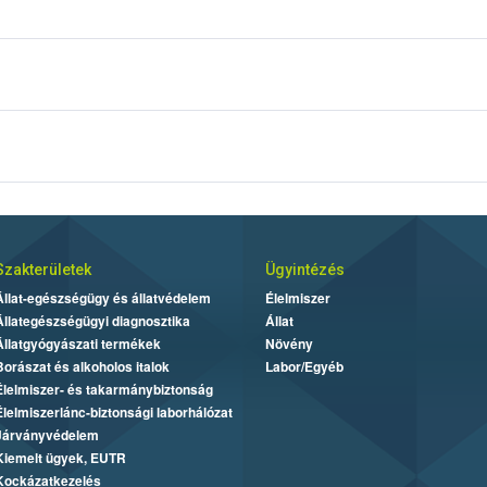
Szakterületek
Ügyintézés
Állat-egészségügy és állatvédelem
Élelmiszer
Állategészségügyi diagnosztika
Állat
Állatgyógyászati termékek
Növény
Borászat és alkoholos italok
Labor/Egyéb
Élelmiszer- és takarmánybiztonság
Élelmiszerlánc-biztonsági laborhálózat
Járványvédelem
Kiemelt ügyek, EUTR
Kockázatkezelés