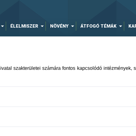
ület (OMME)
ÉLELMISZER
NÖVÉNY
ÁTFOGÓ TÉMÁK
KA
a (SZTNH)
s Platform Egyesület (TÉT Platform)
vatal szakterületei számára fontos kapcsolódó intézmények, sz
éktanács (TTT)
nosítási Rendszer
tatók Szövetsége (VJASZSZ)
y
p
leti Igazgatóság ajánlott linkjei