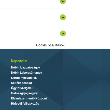
Cookie beállítások
Kapcsolat
Nébih Igazgatóságok
Nébih Laboratóriumok
Kormányhivatalok
Sajtókapcsolat
Ügyfélszolgálat
Hatósági jogsegély
Élelmiszermentő Központ
Hírlevél feliratkozás