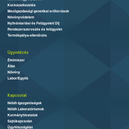
Kockázatkezelés
Mezőgazdasági genetikai erőforrások
Növényvédelem
Nyilvántartási és Felügyeleti Díj
Rendszerszervezés és felügyelet
Termékpálya-ellenőrzés
Ügyintézés
Élelmiszer
Állat
Növény
Labor/Egyéb
Kapcsolat
Nébih Igazgatóságok
Nébih Laboratóriumok
Kormányhivatalok
Sajtókapcsolat
Ügyfélszolgálat