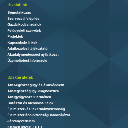
Hivatalunk
Bemutatkozás
Szervezeti felépítés
Gazdálkodási adatok
Felügyeleti szervünk
Projektek
Kapcsolódó linkek
Adatkezelési tájékoztató
Akadálymentességi nyilatkozat
Üzemeltetési információ
Szakterületek
Állat-egészségügy és állatvédelem
Állategészségügyi diagnosztika
Állatgyógyászati termékek
Borászat és alkoholos italok
Élelmiszer- és takarmánybiztonság
Élelmiszerlánc-biztonsági laborhálózat
Járványvédelem
Kiemelt ügyek, EUTR