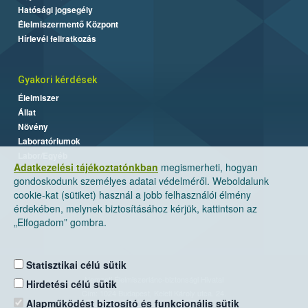
Hatósági jogsegély
Élelmiszermentő Központ
Hírlevél feliratkozás
Gyakori kérdések
Élelmiszer
Állat
Növény
Laboratóriumok
Labor/Egyéb
Adatkezelési tájékoztatónkban
megismerheti, hogyan
gondoskodunk személyes adatai védelméről. Weboldalunk
cookie-kat (sütiket) használ a jobb felhasználói élmény
érdekében, melynek biztosításához kérjük, kattintson az
„Elfogadom” gombra.
Statisztikai célú sütik
Nemzeti Élelmiszerlánc-biztonsági Hivatal
Hirdetési célú sütik
Cím: 1024 Budapest, Keleti Károly utca. 24.
Alapműködést biztosító és funkcionális sütik
Levelezési cím: 1525 Budapest. Pf. 30.