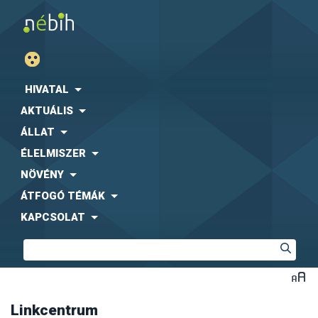
Agrárgazdasági Kutató Intézet (AKI)
Fogyasztóvédelmi Egyesületek Országos Szövetsége
(FEOSZ)
HIVATAL
Kaposvári Egyetem (KE)
AKTUÁLIS
Közbeszerzési Hatóság (KH)
Központi Statisztikai Hivatal (KSH)
-
együttműködési
ÁLLAT
megállapodás letölthető formában
ÉLELMISZER
Magyar Díszkertészek Szövetsége
Magyar Ebtartók Országos Egyesülete (MEBO)
NÖVÉNY
Magyar Máltai Szeretetszolgálat
ÁTFOGÓ TÉMÁK
Magyar Szója és Fehérjenövény Egyesület (MSZFE)
KAPCSOLAT
Magyar Utazási Irodák Szövetsége (MUISZ)
Magyarországi Étrend-kiegészítő Gyártók és
Forgalmazók Egyesülete (MÉKISZ)
Nemzeti Közszolgálati Egyetem (NKE)
Nemzeti Szakértői és Kutató Központ (NSZKK)
Országos Gyógyszerészeti és Élelmezés-egészségügyi
Intézet (OGYÉI)
Linkcentrum