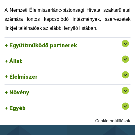
Országos Magyar Méhészeti Egyesület (OMME)
Szellemi Tulajdon Nemzeti Hivatala (SZTNH)
A Nemzeti Élelmiszerlánc-biztonsági Hivatal szakterületei
Szent István Egyetem (SZIE)
számára fontos kapcsolódó intézmények, szervezetek
Táplálkozás, Életmód és Testmozgás Platform
Egyesület (TÉT Platform)
linkjei találhatóak az alábbi lenyíló listában.
Tej Szakmaközi Szervezet és Terméktanács (TTT)
Vám, Jövedéki és Adóügyi Szolgáltatók Szövetsége
Együttműködő partnerek
(VJASZSZ)
Állat
Egységes Nyilvántartási és Azonosítási Rendszer
Rendszerszervezési és Felügyeleti
Felszín Alatti Vizekért Alapítvány
Élelmiszer
Igazgatóság ajánlott linkjei
Kölcsönös Megfeleltetés honlap
Növény
Egyéb
Cookie beállítások