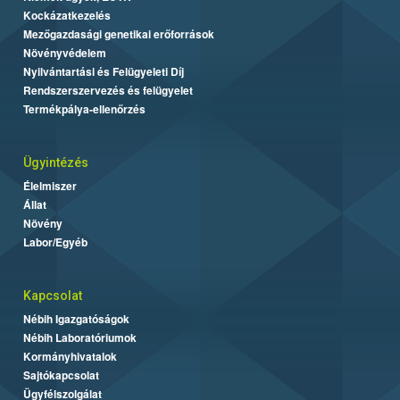
Kockázatkezelés
Mezőgazdasági genetikai erőforrások
Növényvédelem
Nyilvántartási és Felügyeleti Díj
Rendszerszervezés és felügyelet
Termékpálya-ellenőrzés
Ügyintézés
Élelmiszer
Állat
Növény
Labor/Egyéb
Kapcsolat
Nébih Igazgatóságok
Nébih Laboratóriumok
Kormányhivatalok
Sajtókapcsolat
Ügyfélszolgálat