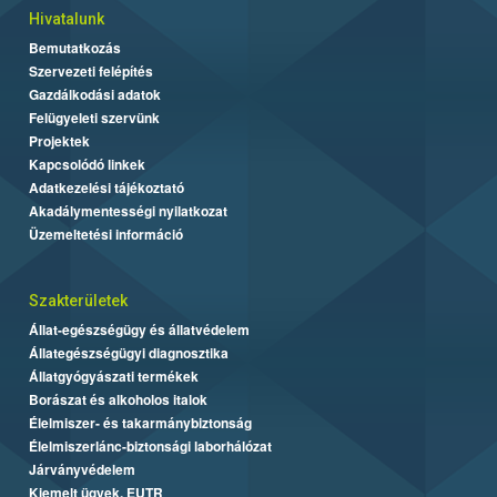
Hivatalunk
Bemutatkozás
Szervezeti felépítés
Gazdálkodási adatok
Felügyeleti szervünk
Projektek
Kapcsolódó linkek
Adatkezelési tájékoztató
Akadálymentességi nyilatkozat
Üzemeltetési információ
Szakterületek
Állat-egészségügy és állatvédelem
Állategészségügyi diagnosztika
Állatgyógyászati termékek
Borászat és alkoholos italok
Élelmiszer- és takarmánybiztonság
Élelmiszerlánc-biztonsági laborhálózat
Járványvédelem
Kiemelt ügyek, EUTR