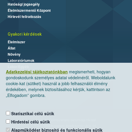
Hatósági jogsegély
Élelmiszermentő Központ
Hírlevél feliratkozás
Gyakori kérdések
Élelmiszer
Állat
Növény
Laboratóriumok
Labor/Egyéb
Adatkezelési tájékoztatónkban
megismerheti, hogyan
gondoskodunk személyes adatai védelméről. Weboldalunk
cookie-kat (sütiket) használ a jobb felhasználói élmény
érdekében, melynek biztosításához kérjük, kattintson az
„Elfogadom” gombra.
Statisztikai célú sütik
Nemzeti Élelmiszerlánc-biztonsági Hivatal
Hirdetési célú sütik
Cím: 1024 Budapest, Keleti Károly utca. 24.
Alapműködést biztosító és funkcionális sütik
Levelezési cím: 1525 Budapest. Pf. 30.