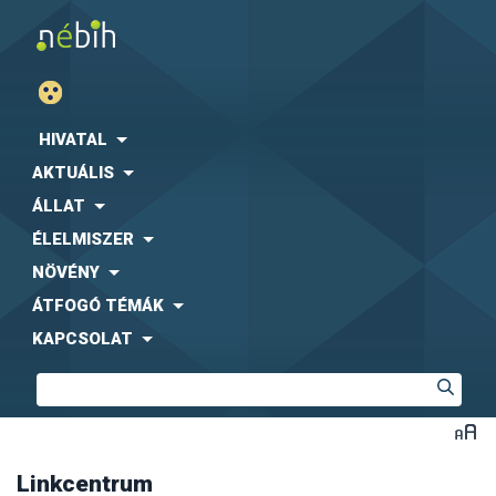
Agrárgazdasági Kutató Intézet (AKI)
Fogyasztóvédelmi Egyesületek Országos Szövetsége
(FEOSZ)
HIVATAL
Kaposvári Egyetem (KE)
AKTUÁLIS
Közbeszerzési Hatóság (KH)
Központi Statisztikai Hivatal (KSH)
-
együttműködési
ÁLLAT
megállapodás letölthető formában
ÉLELMISZER
Magyar Díszkertészek Szövetsége
Magyar Ebtartók Országos Egyesülete (MEBO)
NÖVÉNY
Magyar Máltai Szeretetszolgálat
ÁTFOGÓ TÉMÁK
Magyar Szója és Fehérjenövény Egyesület (MSZFE)
KAPCSOLAT
Magyar Utazási Irodák Szövetsége (MUISZ)
Magyarországi Étrend-kiegészítő Gyártók és
Forgalmazók Egyesülete (MÉKISZ)
Nemzeti Közszolgálati Egyetem (NKE)
Nemzeti Szakértői és Kutató Központ (NSZKK)
Országos Gyógyszerészeti és Élelmezés-egészségügyi
Intézet (OGYÉI)
Linkcentrum