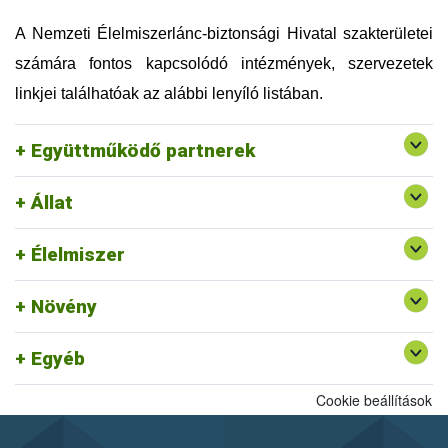
Országos Magyar Méhészeti Egyesület (OMME)
Szellemi Tulajdon Nemzeti Hivatala (SZTNH)
A Nemzeti Élelmiszerlánc-biztonsági Hivatal szakterületei
Szent István Egyetem (SZIE)
számára fontos kapcsolódó intézmények, szervezetek
Táplálkozás, Életmód és Testmozgás Platform
Egyesület (TÉT Platform)
linkjei találhatóak az alábbi lenyíló listában.
Tej Szakmaközi Szervezet és Terméktanács (TTT)
Vám, Jövedéki és Adóügyi Szolgáltatók Szövetsége
Együttműködő partnerek
(VJASZSZ)
Állat
Egységes Nyilvántartási és Azonosítási Rendszer
Rendszerszervezési és Felügyeleti
Felszín Alatti Vizekért Alapítvány
Élelmiszer
Igazgatóság ajánlott linkjei
Kölcsönös Megfeleltetés honlap
Növény
Egyéb
Cookie beállítások