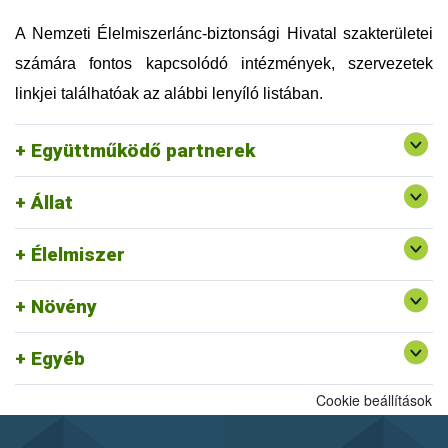
Országos Magyar Méhészeti Egyesület (OMME)
Szellemi Tulajdon Nemzeti Hivatala (SZTNH)
A Nemzeti Élelmiszerlánc-biztonsági Hivatal szakterületei
Szent István Egyetem (SZIE)
számára fontos kapcsolódó intézmények, szervezetek
Táplálkozás, Életmód és Testmozgás Platform
Egyesület (TÉT Platform)
linkjei találhatóak az alábbi lenyíló listában.
Tej Szakmaközi Szervezet és Terméktanács (TTT)
Vám, Jövedéki és Adóügyi Szolgáltatók Szövetsége
Együttműködő partnerek
(VJASZSZ)
Állat
Egységes Nyilvántartási és Azonosítási Rendszer
Rendszerszervezési és Felügyeleti
Felszín Alatti Vizekért Alapítvány
Élelmiszer
Igazgatóság ajánlott linkjei
Kölcsönös Megfeleltetés honlap
Növény
Egyéb
Cookie beállítások