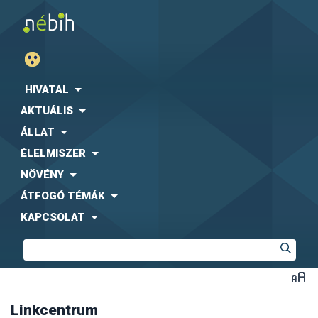
Agrárgazdasági Kutató Intézet (AKI)
Fogyasztóvédelmi Egyesületek Országos Szövetsége
(FEOSZ)
HIVATAL
Kaposvári Egyetem (KE)
AKTUÁLIS
Közbeszerzési Hatóság (KH)
Központi Statisztikai Hivatal (KSH)
-
együttműködési
ÁLLAT
megállapodás letölthető formában
ÉLELMISZER
Magyar Díszkertészek Szövetsége
Magyar Ebtartók Országos Egyesülete (MEBO)
NÖVÉNY
Magyar Máltai Szeretetszolgálat
ÁTFOGÓ TÉMÁK
Magyar Szója és Fehérjenövény Egyesület (MSZFE)
KAPCSOLAT
Magyar Utazási Irodák Szövetsége (MUISZ)
Magyarországi Étrend-kiegészítő Gyártók és
Forgalmazók Egyesülete (MÉKISZ)
Nemzeti Közszolgálati Egyetem (NKE)
Nemzeti Szakértői és Kutató Központ (NSZKK)
Országos Gyógyszerészeti és Élelmezés-egészségügyi
Intézet (OGYÉI)
Linkcentrum