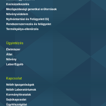
Kockázatkezelés
Mezőgazdasági genetikai erőforrások
Növényvédelem
Nyilvántartási és Felügyeleti Díj
Rendszerszervezés és felügyelet
Termékpálya-ellenőrzés
Ügyintézés
Élelmiszer
Állat
Növény
Labor/Egyéb
Kapcsolat
Nébih Igazgatóságok
Nébih Laboratóriumok
Kormányhivatalok
Sajtókapcsolat
Ügyfélszolgálat