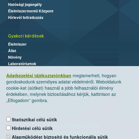
Hatósági jogsegély
Élelmiszermentő Központ
Hírlevél feliratkozás
Gyakori kérdések
Élelmiszer
Állat
Növény
Laboratóriumok
Labor/Egyéb
Adatkezelési tájékoztatónkban
megismerheti, hogyan
gondoskodunk személyes adatai védelméről. Weboldalunk
cookie-kat (sütiket) használ a jobb felhasználói élmény
érdekében, melynek biztosításához kérjük, kattintson az
„Elfogadom” gombra.
Statisztikai célú sütik
Nemzeti Élelmiszerlánc-biztonsági Hivatal
Hirdetési célú sütik
Cím: 1024 Budapest, Keleti Károly utca. 24.
Alapműködést biztosító és funkcionális sütik
Levelezési cím: 1525 Budapest. Pf. 30.