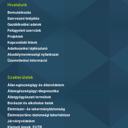
Hivatalunk
Bemutatkozás
Szervezeti felépítés
Gazdálkodási adatok
Felügyeleti szervünk
Projektek
Kapcsolódó linkek
Adatkezelési tájékoztató
Akadálymentességi nyilatkozat
Üzemeltetési információ
Szakterületek
Állat-egészségügy és állatvédelem
Állategészségügyi diagnosztika
Állatgyógyászati termékek
Borászat és alkoholos italok
Élelmiszer- és takarmánybiztonság
Élelmiszerlánc-biztonsági laborhálózat
Járványvédelem
Kiemelt ügyek, EUTR