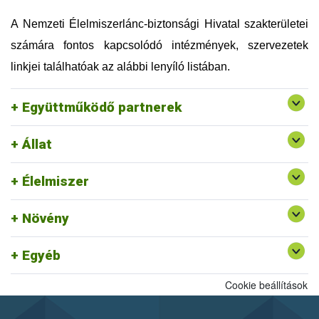
Országos Magyar Méhészeti Egyesület (OMME)
Szellemi Tulajdon Nemzeti Hivatala (SZTNH)
A Nemzeti Élelmiszerlánc-biztonsági Hivatal szakterületei
Szent István Egyetem (SZIE)
számára fontos kapcsolódó intézmények, szervezetek
Táplálkozás, Életmód és Testmozgás Platform
Egyesület (TÉT Platform)
linkjei találhatóak az alábbi lenyíló listában.
Tej Szakmaközi Szervezet és Terméktanács (TTT)
Vám, Jövedéki és Adóügyi Szolgáltatók Szövetsége
Együttműködő partnerek
(VJASZSZ)
Állat
Egységes Nyilvántartási és Azonosítási Rendszer
Rendszerszervezési és Felügyeleti
Felszín Alatti Vizekért Alapítvány
Élelmiszer
Igazgatóság ajánlott linkjei
Kölcsönös Megfeleltetés honlap
Növény
Egyéb
Cookie beállítások