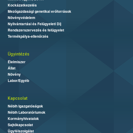
Kockázatkezelés
Mezőgazdasági genetikai erőforrások
Növényvédelem
Nyilvántartási és Felügyeleti Díj
Rendszerszervezés és felügyelet
Termékpálya-ellenőrzés
Ügyintézés
Élelmiszer
Állat
Növény
Labor/Egyéb
Kapcsolat
Nébih Igazgatóságok
Nébih Laboratóriumok
Kormányhivatalok
Sajtókapcsolat
Ügyfélszolgálat