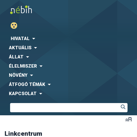
Agrárgazdasági Kutató Intézet (AKI)
Fogyasztóvédelmi Egyesületek Országos Szövetsége
(FEOSZ)
HIVATAL
Kaposvári Egyetem (KE)
AKTUÁLIS
Közbeszerzési Hatóság (KH)
Központi Statisztikai Hivatal (KSH)
-
együttműködési
ÁLLAT
megállapodás letölthető formában
ÉLELMISZER
Magyar Díszkertészek Szövetsége
Magyar Ebtartók Országos Egyesülete (MEBO)
NÖVÉNY
Magyar Máltai Szeretetszolgálat
ÁTFOGÓ TÉMÁK
Magyar Szója és Fehérjenövény Egyesület (MSZFE)
KAPCSOLAT
Magyar Utazási Irodák Szövetsége (MUISZ)
Magyarországi Étrend-kiegészítő Gyártók és
Forgalmazók Egyesülete (MÉKISZ)
Nemzeti Közszolgálati Egyetem (NKE)
Nemzeti Szakértői és Kutató Központ (NSZKK)
Országos Gyógyszerészeti és Élelmezés-egészségügyi
Intézet (OGYÉI)
Linkcentrum