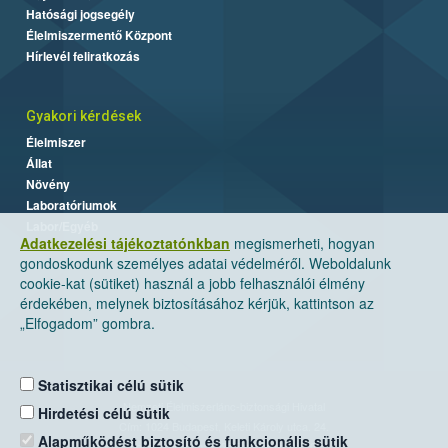
Hatósági jogsegély
Élelmiszermentő Központ
Hírlevél feliratkozás
Gyakori kérdések
Élelmiszer
Állat
Növény
Laboratóriumok
Labor/Egyéb
Adatkezelési tájékoztatónkban
megismerheti, hogyan
gondoskodunk személyes adatai védelméről. Weboldalunk
cookie-kat (sütiket) használ a jobb felhasználói élmény
érdekében, melynek biztosításához kérjük, kattintson az
„Elfogadom” gombra.
Statisztikai célú sütik
Nemzeti Élelmiszerlánc-biztonsági Hivatal
Hirdetési célú sütik
Cím: 1024 Budapest, Keleti Károly utca. 24.
Alapműködést biztosító és funkcionális sütik
Levelezési cím: 1525 Budapest. Pf. 30.