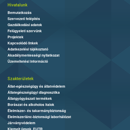
Hivatalunk
Bemutatkozás
Szervezeti felépítés
Gazdálkodási adatok
Felügyeleti szervünk
Projektek
Kapcsolódó linkek
Adatkezelési tájékoztató
Akadálymentességi nyilatkozat
Üzemeltetési információ
Szakterületek
Állat-egészségügy és állatvédelem
Állategészségügyi diagnosztika
Állatgyógyászati termékek
Borászat és alkoholos italok
Élelmiszer- és takarmánybiztonság
Élelmiszerlánc-biztonsági laborhálózat
Járványvédelem
Kiemelt ügyek, EUTR