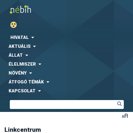
Agrárgazdasági Kutató Intézet (AKI)
Fogyasztóvédelmi Egyesületek Országos Szövetsége
(FEOSZ)
HIVATAL
Kaposvári Egyetem (KE)
AKTUÁLIS
Közbeszerzési Hatóság (KH)
Központi Statisztikai Hivatal (KSH)
-
együttműködési
ÁLLAT
megállapodás letölthető formában
ÉLELMISZER
Magyar Díszkertészek Szövetsége
Magyar Ebtartók Országos Egyesülete (MEBO)
NÖVÉNY
Magyar Máltai Szeretetszolgálat
ÁTFOGÓ TÉMÁK
Magyar Szója és Fehérjenövény Egyesület (MSZFE)
KAPCSOLAT
Magyar Utazási Irodák Szövetsége (MUISZ)
Magyarországi Étrend-kiegészítő Gyártók és
Forgalmazók Egyesülete (MÉKISZ)
Nemzeti Közszolgálati Egyetem (NKE)
Nemzeti Szakértői és Kutató Központ (NSZKK)
Országos Gyógyszerészeti és Élelmezés-egészségügyi
Intézet (OGYÉI)
Linkcentrum