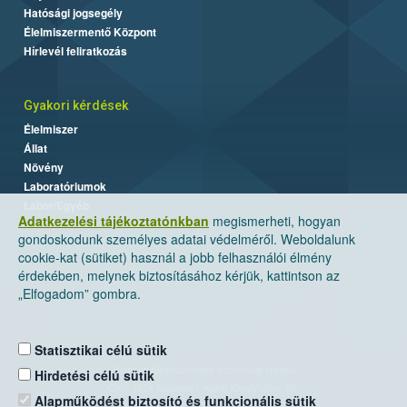
Hatósági jogsegély
Élelmiszermentő Központ
Hírlevél feliratkozás
Gyakori kérdések
Élelmiszer
Állat
Növény
Laboratóriumok
Labor/Egyéb
Adatkezelési tájékoztatónkban
megismerheti, hogyan
gondoskodunk személyes adatai védelméről. Weboldalunk
cookie-kat (sütiket) használ a jobb felhasználói élmény
érdekében, melynek biztosításához kérjük, kattintson az
„Elfogadom” gombra.
Statisztikai célú sütik
Nemzeti Élelmiszerlánc-biztonsági Hivatal
Hirdetési célú sütik
Cím: 1024 Budapest, Keleti Károly utca. 24.
Alapműködést biztosító és funkcionális sütik
Levelezési cím: 1525 Budapest. Pf. 30.