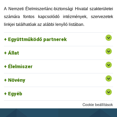
Országos Magyar Méhészeti Egyesület (OMME)
Szellemi Tulajdon Nemzeti Hivatala (SZTNH)
A Nemzeti Élelmiszerlánc-biztonsági Hivatal szakterületei
Szent István Egyetem (SZIE)
számára fontos kapcsolódó intézmények, szervezetek
Táplálkozás, Életmód és Testmozgás Platform
Egyesület (TÉT Platform)
linkjei találhatóak az alábbi lenyíló listában.
Tej Szakmaközi Szervezet és Terméktanács (TTT)
Vám, Jövedéki és Adóügyi Szolgáltatók Szövetsége
Együttműködő partnerek
(VJASZSZ)
Állat
Egységes Nyilvántartási és Azonosítási Rendszer
Rendszerszervezési és Felügyeleti
Felszín Alatti Vizekért Alapítvány
Élelmiszer
Igazgatóság ajánlott linkjei
Kölcsönös Megfeleltetés honlap
Növény
Egyéb
Cookie beállítások