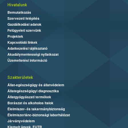
Hivatalunk
Bemutatkozás
Szervezeti felépítés
Gazdálkodási adatok
Felügyeleti szervünk
Projektek
Kapcsolódó linkek
Adatkezelési tájékoztató
Akadálymentességi nyilatkozat
Üzemeltetési információ
Szakterületek
Állat-egészségügy és állatvédelem
Állategészségügyi diagnosztika
Állatgyógyászati termékek
Borászat és alkoholos italok
Élelmiszer- és takarmánybiztonság
Élelmiszerlánc-biztonsági laborhálózat
Járványvédelem
Kiemelt ügyek, EUTR