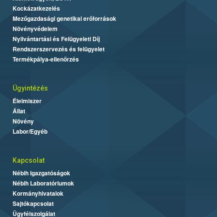
Kockázatkezelés
Mezőgazdasági genetikai erőforrások
Növényvédelem
Nyilvántartási és Felügyeleti Díj
Rendszerszervezés és felügyelet
Termékpálya-ellenőrzés
Ügyintézés
Élelmiszer
Állat
Növény
Labor/Egyéb
Kapcsolat
Nébih Igazgatóságok
Nébih Laboratóriumok
Kormányhivatalok
Sajtókapcsolat
Ügyfélszolgálat