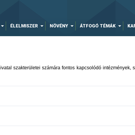
ület (OMME)
ÉLELMISZER
NÖVÉNY
ÁTFOGÓ TÉMÁK
KA
a (SZTNH)
s Platform Egyesület (TÉT Platform)
vatal szakterületei számára fontos kapcsolódó intézmények, sz
éktanács (TTT)
nosítási Rendszer
tatók Szövetsége (VJASZSZ)
y
p
leti Igazgatóság ajánlott linkjei