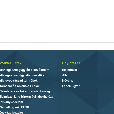
Szakterületek
Ügyintézés
Állat-egészségügy és állatvédelem
Élelmiszer
Állategészségügyi diagnosztika
Állat
Állatgyógyászati termékek
Növény
Borászat és alkoholos italok
Labor/Egyéb
Élelmiszer- és takarmánybiztonság
Élelmiszerlánc-biztonsági laborhálózat
Járványvédelem
Kiemelt ügyek, EUTR
Kockázatkezelés