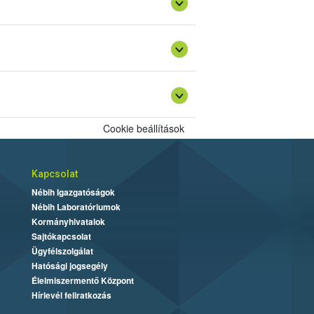
Cookie beállítások
Kapcsolat
Nébih Igazgatóságok
Nébih Laboratóriumok
Kormányhivatalok
Sajtókapcsolat
Ügyfélszolgálat
Hatósági jogsegély
Élelmiszermentő Központ
Hírlevél feliratkozás