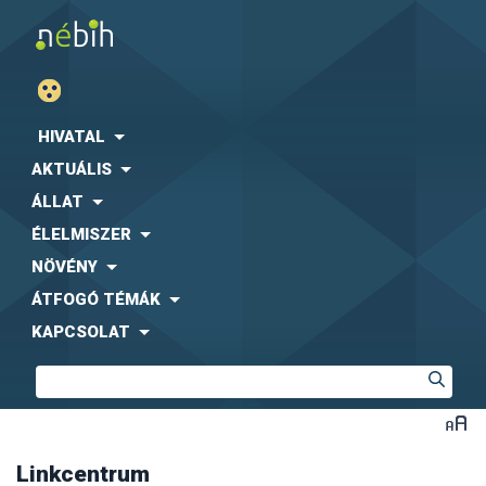
Agrárgazdasági Kutató Intézet (AKI)
Fogyasztóvédelmi Egyesületek Országos Szövetsége
(FEOSZ)
HIVATAL
Kaposvári Egyetem (KE)
AKTUÁLIS
Közbeszerzési Hatóság (KH)
Központi Statisztikai Hivatal (KSH)
-
együttműködési
ÁLLAT
megállapodás letölthető formában
ÉLELMISZER
Magyar Díszkertészek Szövetsége
Magyar Ebtartók Országos Egyesülete (MEBO)
NÖVÉNY
Magyar Máltai Szeretetszolgálat
ÁTFOGÓ TÉMÁK
Magyar Szója és Fehérjenövény Egyesület (MSZFE)
KAPCSOLAT
Magyar Utazási Irodák Szövetsége (MUISZ)
Magyarországi Étrend-kiegészítő Gyártók és
Forgalmazók Egyesülete (MÉKISZ)
Nemzeti Közszolgálati Egyetem (NKE)
Nemzeti Szakértői és Kutató Központ (NSZKK)
Országos Gyógyszerészeti és Élelmezés-egészségügyi
Intézet (OGYÉI)
Linkcentrum