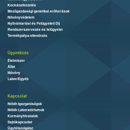
Kockázatkezelés
Mezőgazdasági genetikai erőforrások
Növényvédelem
Nyilvántartási és Felügyeleti Díj
Rendszerszervezés és felügyelet
Termékpálya-ellenőrzés
Ügyintézés
Élelmiszer
Állat
Növény
Labor/Egyéb
Kapcsolat
Nébih Igazgatóságok
Nébih Laboratóriumok
Kormányhivatalok
Sajtókapcsolat
Ügyfélszolgálat