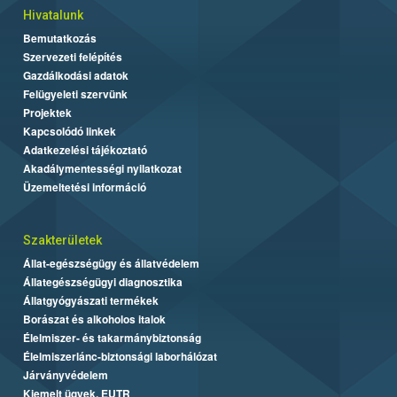
Hivatalunk
Bemutatkozás
Szervezeti felépítés
Gazdálkodási adatok
Felügyeleti szervünk
Projektek
Kapcsolódó linkek
Adatkezelési tájékoztató
Akadálymentességi nyilatkozat
Üzemeltetési információ
Szakterületek
Állat-egészségügy és állatvédelem
Állategészségügyi diagnosztika
Állatgyógyászati termékek
Borászat és alkoholos italok
Élelmiszer- és takarmánybiztonság
Élelmiszerlánc-biztonsági laborhálózat
Járványvédelem
Kiemelt ügyek, EUTR