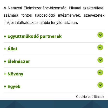
Országos Magyar Méhészeti Egyesület (OMME)
Szellemi Tulajdon Nemzeti Hivatala (SZTNH)
A Nemzeti Élelmiszerlánc-biztonsági Hivatal szakterületei
Szent István Egyetem (SZIE)
számára fontos kapcsolódó intézmények, szervezetek
Táplálkozás, Életmód és Testmozgás Platform
Egyesület (TÉT Platform)
linkjei találhatóak az alábbi lenyíló listában.
Tej Szakmaközi Szervezet és Terméktanács (TTT)
Vám, Jövedéki és Adóügyi Szolgáltatók Szövetsége
Együttműködő partnerek
(VJASZSZ)
Állat
Egységes Nyilvántartási és Azonosítási Rendszer
Rendszerszervezési és Felügyeleti
Felszín Alatti Vizekért Alapítvány
Élelmiszer
Igazgatóság ajánlott linkjei
Kölcsönös Megfeleltetés honlap
Növény
Egyéb
Cookie beállítások