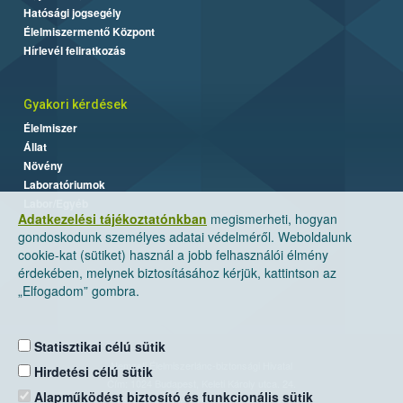
Hatósági jogsegély
Élelmiszermentő Központ
Hírlevél feliratkozás
Gyakori kérdések
Élelmiszer
Állat
Növény
Laboratóriumok
Labor/Egyéb
Adatkezelési tájékoztatónkban
megismerheti, hogyan
gondoskodunk személyes adatai védelméről. Weboldalunk
cookie-kat (sütiket) használ a jobb felhasználói élmény
érdekében, melynek biztosításához kérjük, kattintson az
„Elfogadom” gombra.
Statisztikai célú sütik
Nemzeti Élelmiszerlánc-biztonsági Hivatal
Hirdetési célú sütik
Cím: 1024 Budapest, Keleti Károly utca. 24.
Alapműködést biztosító és funkcionális sütik
Levelezési cím: 1525 Budapest. Pf. 30.