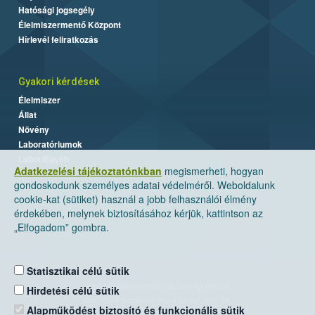
Hatósági jogsegély
Élelmiszermentő Központ
Hírlevél feliratkozás
Gyakori kérdések
Élelmiszer
Állat
Növény
Laboratóriumok
Labor/Egyéb
Adatkezelési tájékoztatónkban
megismerheti, hogyan
gondoskodunk személyes adatai védelméről. Weboldalunk
cookie-kat (sütiket) használ a jobb felhasználói élmény
érdekében, melynek biztosításához kérjük, kattintson az
„Elfogadom” gombra.
Statisztikai célú sütik
Nemzeti Élelmiszerlánc-biztonsági Hivatal
Hirdetési célú sütik
Cím: 1024 Budapest, Keleti Károly utca. 24.
Alapműködést biztosító és funkcionális sütik
Levelezési cím: 1525 Budapest. Pf. 30.