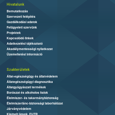
Hivatalunk
Bemutatkozás
Szervezeti felépítés
Gazdálkodási adatok
Felügyeleti szervünk
Projektek
Kapcsolódó linkek
Adatkezelési tájékoztató
Akadálymentességi nyilatkozat
Üzemeltetési információ
Szakterületek
Állat-egészségügy és állatvédelem
Állategészségügyi diagnosztika
Állatgyógyászati termékek
Borászat és alkoholos italok
Élelmiszer- és takarmánybiztonság
Élelmiszerlánc-biztonsági laborhálózat
Járványvédelem
Kiemelt ügyek, EUTR