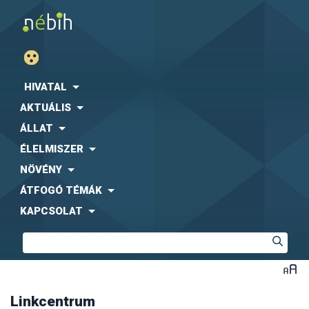
Agrárgazdasági Kutató Intézet (AKI)
Fogyasztóvédelmi Egyesületek Országos Szövetsége
(FEOSZ)
HIVATAL
Kaposvári Egyetem (KE)
AKTUÁLIS
Közbeszerzési Hatóság (KH)
Központi Statisztikai Hivatal (KSH)
-
együttműködési
ÁLLAT
megállapodás letölthető formában
ÉLELMISZER
Magyar Díszkertészek Szövetsége
Magyar Ebtartók Országos Egyesülete (MEBO)
NÖVÉNY
Magyar Máltai Szeretetszolgálat
ÁTFOGÓ TÉMÁK
Magyar Szója és Fehérjenövény Egyesület (MSZFE)
KAPCSOLAT
Magyar Utazási Irodák Szövetsége (MUISZ)
Magyarországi Étrend-kiegészítő Gyártók és
Forgalmazók Egyesülete (MÉKISZ)
Nemzeti Közszolgálati Egyetem (NKE)
Nemzeti Szakértői és Kutató Központ (NSZKK)
Országos Gyógyszerészeti és Élelmezés-egészségügyi
Intézet (OGYÉI)
Linkcentrum