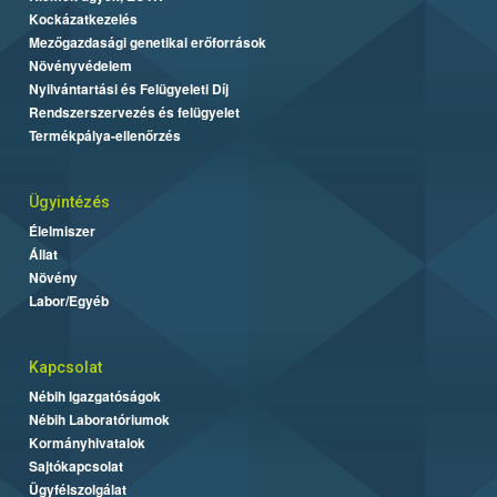
Kockázatkezelés
Mezőgazdasági genetikai erőforrások
Növényvédelem
Nyilvántartási és Felügyeleti Díj
Rendszerszervezés és felügyelet
Termékpálya-ellenőrzés
Ügyintézés
Élelmiszer
Állat
Növény
Labor/Egyéb
Kapcsolat
Nébih Igazgatóságok
Nébih Laboratóriumok
Kormányhivatalok
Sajtókapcsolat
Ügyfélszolgálat