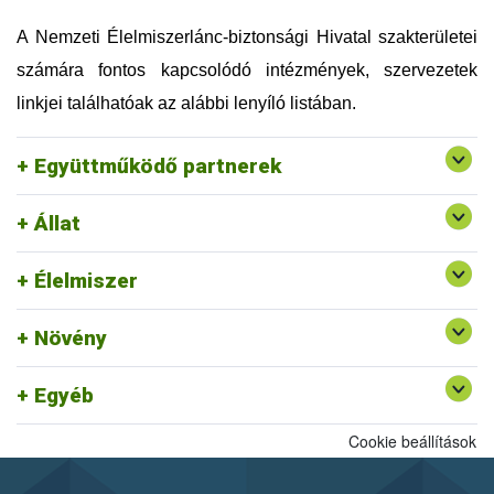
Országos Magyar Méhészeti Egyesület (OMME)
Szellemi Tulajdon Nemzeti Hivatala (SZTNH)
A Nemzeti Élelmiszerlánc-biztonsági Hivatal szakterületei
Szent István Egyetem (SZIE)
számára fontos kapcsolódó intézmények, szervezetek
Táplálkozás, Életmód és Testmozgás Platform
Egyesület (TÉT Platform)
linkjei találhatóak az alábbi lenyíló listában.
Tej Szakmaközi Szervezet és Terméktanács (TTT)
Vám, Jövedéki és Adóügyi Szolgáltatók Szövetsége
Együttműködő partnerek
(VJASZSZ)
Állat
Egységes Nyilvántartási és Azonosítási Rendszer
Rendszerszervezési és Felügyeleti
Felszín Alatti Vizekért Alapítvány
Élelmiszer
Igazgatóság ajánlott linkjei
Kölcsönös Megfeleltetés honlap
Növény
Egyéb
Cookie beállítások