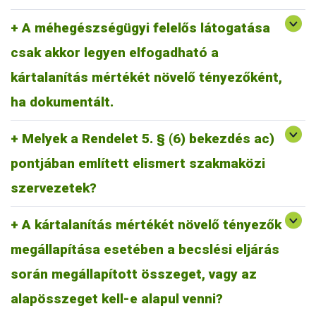
A méhegészségügyi felelősök az elvégzett tavaszi és őszi
A méhegészségügyi felelős látogatása
vizsgálatokat táblázatos formában dokumentálják, aláírásukkal
csak akkor legyen elfogadható a
igazolják, és a járási állategészségügyi szolgálat részére
rendszeresen eljuttatják. Amennyiben a kártalanítást kérő
kártalanítás mértékét növelő tényezőként,
méhész ezen a listán nem szerepel, és a vizsgálat tényét
másképp sem tudja igazolni, a szorzó nem alkalmazható.
ha dokumentált.
Melyek a Rendelet 5. § (6) bekezdés ac)
Az elismert szakmaközi szervezetek listája elérhető az alábbi
Becslési eljárásban megállapított összeg: 100%
linken:
Kártalanítás alapösszege: becslési eljárásban megállapítottnak
pontjában említett elismert szakmaközi
https://kormany.hu/agrarminiszterium/mezogazdasag-es-
a 60%-a.
videkfejlesztes2
Kártalanítás megállapított összege: minimum 60% alapösszeg
szervezetek?
+ növelő tényezőkre kapott %-ok.
Példa:
A kártalanítás mértékét növelő tényezők
becslési eljárás: 100 000 Ft
megállapítása esetében a becslési eljárás
kártalanítás alapösszege: 60 000 Ft
telepauditáló rendszerben részt vesz: + 25 000 Ft.
során megállapított összeget, vagy az
kártalanítás megállapított összege: 85 000 Ft.
alapösszeget kell-e alapul venni?