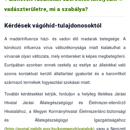
újratelepítésnek minősül, ami a korlátozás alatt álló területen
vadászterületre, mi a szabálya?
nem lehetséges.
Kérdések vágóhíd-tulajdonosoktól
A madárinfluenza házi- és vadon élő madarak betegsége. A
kórokozó influenza vírus változékonysága miatt kialakulhat a
vírusnak olyan változata, mely embereket is képes megbetegíteni.
Európában azonban ennek csekély az esélye az állatokkal való
szoros kontaktust kerülő állattartási gyakorlat és a baromfiból
származó termékek fogyasztási szokásai miatt.
További kérdésekkel kérjük, forduljon a helyileg illetékes Járási
Hivatal Járási Állategészségügyi és Élelmiszer-ellenőrző
Hivatalához, a Megyei Kormányhivatal Élelmiszerlánc-biztonsági
A szállítmányt minden esetben a belföldi szállításoknál
és Állategészségügyi Igazgatóságához
kötelező állategészségügyi bizonyítvány kíséri. A zárlati
(
http://portal.nebih.gov.hu/kormanyhivatalok
)
vagy a Nemzeti