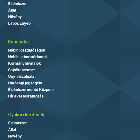
Élelmiszer
Állat
Növény
Labor/Egyéb
Kapcsolat
Nébih Igazgatóságok
Nébih Laboratóriumok
Kormányhivatalok
Sajtókapcsolat
Ügyfélszolgálat
Hatósági jogsegély
Élelmiszermentő Központ
Hírlevél feliratkozás
Gyakori kérdések
Élelmiszer
Állat
Növény