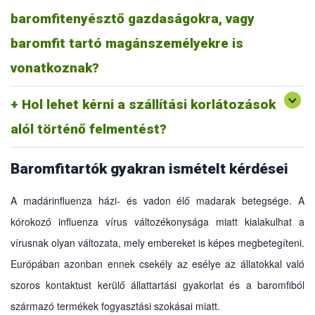
baromfitenyésztő gazdaságokra, vagy
A korlátozások minden házi- és fogságban tartott madárra
vonatkoznak. A védőkörzeten belül az ilyen madarak vására,
baromfit tartó magánszemélyekre is
piaca, versenye, illetve egyéb ilyen jellegű rendezvény
megtartása is tilos.
vonatkoznak?
Hol lehet kérni a szállítási korlátozások
Az illetékes Megyei Kormányhivatal állategészségügyi
hatóságánál kell kérelmezni.
alól történő felmentést?
Baromfitartók gyakran ismételt kérdései
A madárinfluenza házi- és vadon élő madarak betegsége. A
kórokozó influenza vírus változékonysága miatt kialakulhat a
vírusnak olyan változata, mely embereket is képes megbetegíteni.
Európában azonban ennek csekély az esélye az állatokkal való
szoros kontaktust kerülő állattartási gyakorlat és a baromfiból
származó termékek fogyasztási szokásai miatt.