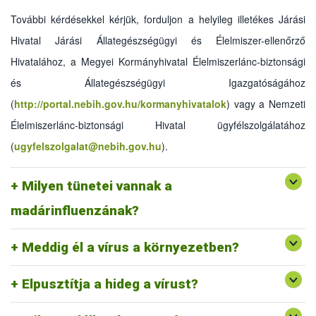
További kérdésekkel kérjük, forduljon a helyileg illetékes Járási
Hivatal Járási Állategészségügyi és Élelmiszer-ellenőrző
Hivatalához, a Megyei Kormányhivatal Élelmiszerlánc-biztonsági
Vadmadarak sokszor tünetmentesek maradnak, a
és Állategészségügyi Igazgatóságához
házimadarak esetében a klinikai tünetek különfélék lehetnek:
(
http://portal.nebih.gov.hu/kormanyhivatalok
)
vagy a Nemzeti
függenek a vírus megbetegítő képességétől, a madár fajától,
korától, meglévő betegségeitől, tartási körülményeiktől.
Élelmiszerlánc-biztonsági Hivatal ügyfélszolgálatához
Kezdeti tünet lehet az étvágytalanság, a folyadékfelvétel
(
ugyfelszolgalat@nebih.gov.hu
).
csökkenése és a viszonylag kismértékű elhullás. Más esetben
hirtelen, akár előzetes tünetek nélküli, vagy általános tüneteket
követő (bágyadtság, étvágytalanság, borzolt tollazat) magas
Milyen tünetei vannak a
elhullási arány tapasztalható. A betegség jele lehet a
tojástermelés vagy a testtömeg gyarapodás csökkenése is.
madárinfluenzának?
Napokig, ürülékben hetekig.
Meddig él a vírus a környezetben?
Nem, a vírus jól érzi magát alacsony hőmérsékleten.
Elpusztítja a hideg a vírust?
Legtöbbször az ürülékkel szennyezett szalmával,
takarmánnyal, cipőtalpon lehet bevinni az ólba. Az állományon
A fertőzött állatok ürülékében, a tollukon, a légcsövükben.
A rövidebb távú terjedést az állatok zárt tartásával. Ebbe