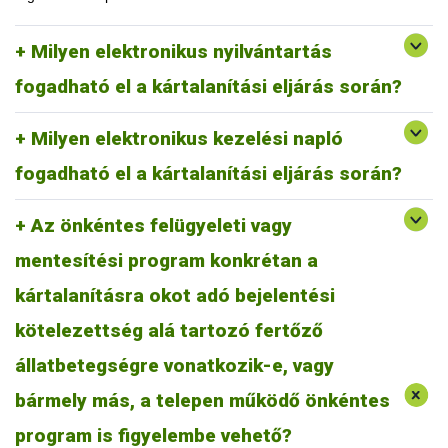
programok (pl. szarvasmarha esetében a Riska), de saját
maguk is elkészíthetik. Magában foglalhat más, jogszabályban
Az elektronikus kezelési naplóra nincs külön jogszabályi
Milyen elektronikus nyilvántartás
előírt nyilvántartásokat is (pl. kezelési napló, elhullási napló
előírás, mindenekelőtt naprakészen dokumentálnia kell az
stb.).
állatorvosi beavatkozásokat, az alkalmazott szereket és az
fogadható el a kártalanítási eljárás során?
élelmezés-egészségügyi várakozási időket. Biztosítani
szükséges, hogy a kezelő állatorvoson kívül más, illetéktelen
Milyen elektronikus kezelési napló
személyek ne férhessenek hozzá, és ne legyenek utólag
módosíthatók a naplóban rögzített adatok.
fogadható el a kártalanítási eljárás során?
Az önkéntes felügyeleti vagy
mentesítési program konkrétan a
kártalanításra okot adó bejelentési
Bármely betegségre vonatkozóan figyelembe vehető, akár pl.
lépfene elleni vakcinázás. Állattartó telep esetében
kötelezettség alá tartozó fertőző
mindenképpen pozitívan értékelendő egy önkéntes felügyeleti
állatbetegségre vonatkozik-e, vagy
vagy mentesítési programban való részvétel, mert ez
állategészségügyi szempontból előre lépést jelent. A hangsúly
bármely más, a telepen működő önkéntes
a folyamatosságon van: a programban foglaltaknak valóban
tegyenek eleget.
program is figyelembe vehető?