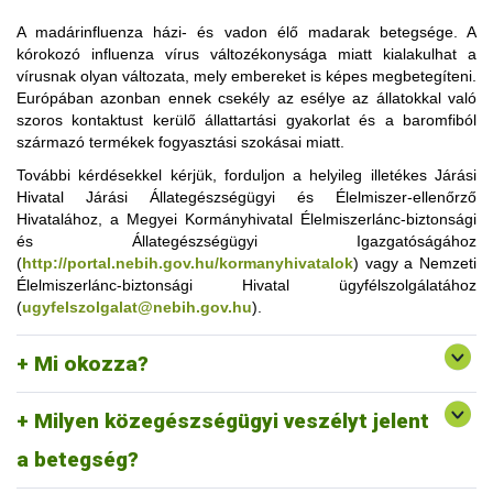
A madárinfluenza házi- és vadon élő madarak betegsége. A
kórokozó influenza vírus változékonysága miatt kialakulhat a
vírusnak olyan változata, mely embereket is képes megbetegíteni.
Európában azonban ennek csekély az esélye az állatokkal való
szoros kontaktust kerülő állattartási gyakorlat és a baromfiból
A madárinfluenza vírusa az Orthomyxo vírusok családjába
származó termékek fogyasztási szokásai miatt.
tartozik, azon belül is az A típusba. A madárinfluenza
További kérdésekkel kérjük, forduljon a helyileg illetékes Járási
vírustörzsek megbetegítő képességük alapján két nagy
Hivatal Járási Állategészségügyi és Élelmiszer-ellenőrző
csoportba (alacsony és magas patogenitású) sorolhatóak. A
Hivatalához, a Megyei Kormányhivatal Élelmiszerlánc-biztonsági
vírus, hasonlóan a többi influenzavírushoz, genetikailag
és Állategészségügyi Igazgatóságához
változékony, a felületén lévő fehérjekomponensek (H és N
(
http://portal.nebih.gov.hu/kormanyhivatalok
antigének) különböző módon variálódhatnak, a legerősebb
)
vagy a Nemzeti
A jelenlegi madárinfluenza járvány (H5N8) kitörése óta ezzel
Élelmiszerlánc-biztonsági Hivatal ügyfélszolgálatához
megbetegítő képessége a H5 és H7 altípusoknak van. A
összefüggésbe hozható emberi megbetegedés Európában
(
ugyfelszolgalat@nebih.gov.hu
tünetek sokfélesége, bizonyos esetekben jellegtelensége miatt
).
eddig nem fordult elő. A megelőzés hatékony módszere a
a betegség megállapításához speciális, a vírust vagy annak
fertőzésre gyanús madarakkal való közvetlen érintkezés
töredékeit kimutató laboratóriumi vizsgálatokra van szükség.
kerülése, illetve a baromfitelepen dolgozónak ajánlott orrot és
Mi okozza?
szájat takaró maszk, védőszemüveg használata azokban a
gazdaságokban, ahol a betegség előfordulása gyanítható.
Milyen közegészségügyi veszélyt jelent
Továbbá fokozottan figyelni kell a személyi higiéniára,
kézmosásra, kézfertőtlenítésre.
a betegség?
Amennyiben a terméket legálisan működtetett kereskedelmi