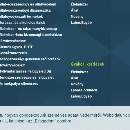
Állat-egészségügy és állatvédelem
Élelmiszer
Állategészségügyi diagnosztika
Állat
Állatgyógyászati termékek
Növény
Borászat és alkoholos italok
Labor/Egyéb
Élelmiszer- és takarmánybiztonság
Élelmiszerlánc-biztonsági laborhálózat
Járványvédelem
Kiemelt ügyek, EUTR
Kockázatkezelés
Mezőgazdasági genetikai erőforrások
Gyakori kérdések
Növényvédelem
Nyilvántartási és Felügyeleti Díj
Élelmiszer
Rendszerszervezés és felügyelet
Állat
Termékpálya-ellenőrzés
Növény
Laboratóriumok
Labor/Egyéb
, hogyan gondoskodunk személyes adatai védelméről. Weboldalunk cook
jük, kattintson az „Elfogadom” gombra.
Nemzeti Élelmiszerlánc-biztonsági Hivatal
E-mail:
ugyfelszolgalat@nebih.gov.hu