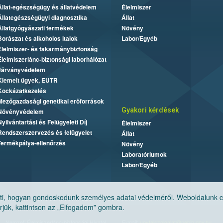
Állat-egészségügy és állatvédelem
Élelmiszer
Állategészségügyi diagnosztika
Állat
Állatgyógyászati termékek
Növény
Borászat és alkoholos italok
Labor/Egyéb
Élelmiszer- és takarmánybiztonság
Élelmiszerlánc-biztonsági laborhálózat
Járványvédelem
Kiemelt ügyek, EUTR
Kockázatkezelés
Mezőgazdasági genetikai erőforrások
Gyakori kérdések
Növényvédelem
Nyilvántartási és Felügyeleti Díj
Élelmiszer
Rendszerszervezés és felügyelet
Állat
Termékpálya-ellenőrzés
Növény
Laboratóriumok
Labor/Egyéb
, hogyan gondoskodunk személyes adatai védelméről. Weboldalunk cook
jük, kattintson az „Elfogadom” gombra.
Nemzeti Élelmiszerlánc-biztonsági Hivatal
E-mail:
ugyfelszolgalat@nebih.gov.hu