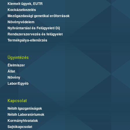
Kiemelt ügyek, EUTR
Kockázatkezelés
Mezőgazdasági genetikai erőforrások
Növényvédelem
Nyilvántartási és Felügyeleti Díj
Rendszerszervezés és felügyelet
Termékpálya-ellenőrzés
Ügyintézés
Élelmiszer
Állat
Növény
Labor/Egyéb
Kapcsolat
Nébih Igazgatóságok
Nébih Laboratóriumok
Kormányhivatalok
Sajtókapcsolat