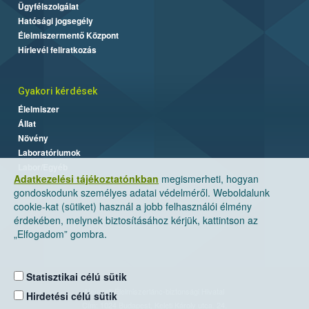
Ügyfélszolgálat
Hatósági jogsegély
Élelmiszermentő Központ
Hírlevél feliratkozás
Gyakori kérdések
Élelmiszer
Állat
Növény
Laboratóriumok
Labor/Egyéb
Adatkezelési tájékoztatónkban
megismerheti, hogyan
gondoskodunk személyes adatai védelméről. Weboldalunk
cookie-kat (sütiket) használ a jobb felhasználói élmény
érdekében, melynek biztosításához kérjük, kattintson az
„Elfogadom” gombra.
Statisztikai célú sütik
Nemzeti Élelmiszerlánc-biztonsági Hivatal
Hirdetési célú sütik
Cím: 1024 Budapest, Keleti Károly utca. 24.