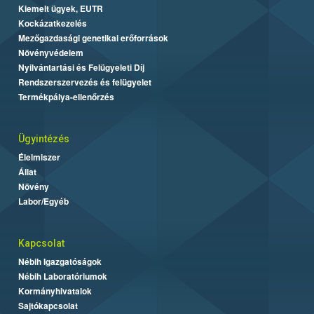
Kiemelt ügyek, EUTR
Kockázatkezelés
Mezőgazdasági genetikai erőforrások
Növényvédelem
Nyilvántartási és Felügyeleti Díj
Rendszerszervezés és felügyelet
Termékpálya-ellenőrzés
Ügyintézés
Élelmiszer
Állat
Növény
Labor/Egyéb
Kapcsolat
Nébih Igazgatóságok
Nébih Laboratóriumok
Kormányhivatalok
Sajtókapcsolat