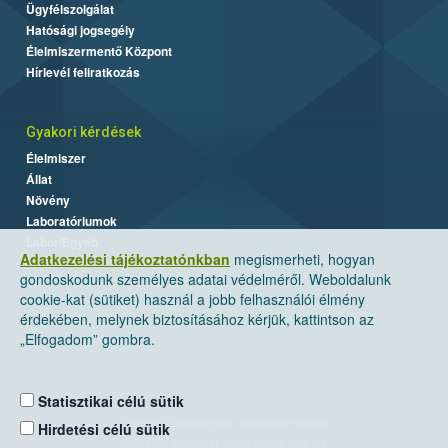
Ügyfélszolgálat
Hatósági jogsegély
Élelmiszermentő Központ
Hírlevél feliratkozás
Gyakori kérdések
Élelmiszer
Állat
Növény
Laboratóriumok
Labor/Egyéb
Adatkezelési tájékoztatónkban
megismerheti, hogyan
gondoskodunk személyes adatai védelméről. Weboldalunk
cookie-kat (sütiket) használ a jobb felhasználói élmény
érdekében, melynek biztosításához kérjük, kattintson az
„Elfogadom” gombra.
Statisztikai célú sütik
Nemzeti Élelmiszerlánc-biztonsági Hivatal
Hirdetési célú sütik
Cím: 1024 Budapest, Keleti Károly utca. 24.