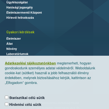
Ügyfélszolgálat
Hatósági jogsegély
Élelmiszermentő Központ
Hírlevél feliratkozás
Gyakori kérdések
Élelmiszer
Állat
Növény
Laboratóriumok
Labor/Egyéb
Adatkezelési tájékoztatónkban
megismerheti, hogyan
gondoskodunk személyes adatai védelméről. Weboldalunk
cookie-kat (sütiket) használ a jobb felhasználói élmény
érdekében, melynek biztosításához kérjük, kattintson az
„Elfogadom” gombra.
Statisztikai célú sütik
Nemzeti Élelmiszerlánc-biztonsági Hivatal
Hirdetési célú sütik
Cím: 1024 Budapest, Keleti Károly utca. 24.