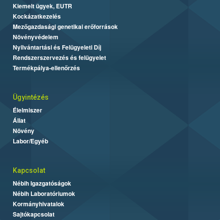
Kiemelt ügyek, EUTR
Kockázatkezelés
Mezőgazdasági genetikai erőforrások
Növényvédelem
Nyilvántartási és Felügyeleti Díj
Rendszerszervezés és felügyelet
Termékpálya-ellenőrzés
Ügyintézés
Élelmiszer
Állat
Növény
Labor/Egyéb
Kapcsolat
Nébih Igazgatóságok
Nébih Laboratóriumok
Kormányhivatalok
Sajtókapcsolat