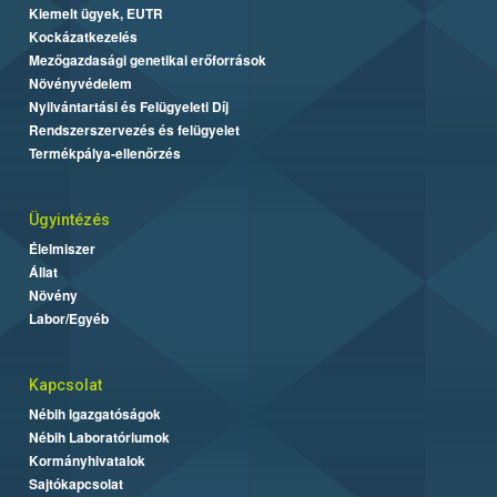
Kiemelt ügyek, EUTR
Kockázatkezelés
Mezőgazdasági genetikai erőforrások
Növényvédelem
Nyilvántartási és Felügyeleti Díj
Rendszerszervezés és felügyelet
Termékpálya-ellenőrzés
Ügyintézés
Élelmiszer
Állat
Növény
Labor/Egyéb
Kapcsolat
Nébih Igazgatóságok
Nébih Laboratóriumok
Kormányhivatalok
Sajtókapcsolat