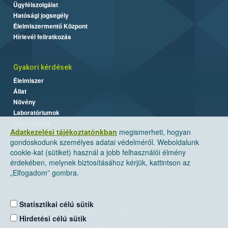
Ügyfélszolgálat
Hatósági jogsegély
Élelmiszermentő Központ
Hírlevél feliratkozás
Gyakori kérdések
Élelmiszer
Állat
Növény
Laboratóriumok
Labor/Egyéb
Adatkezelési tájékoztatónkban
megismerheti, hogyan
gondoskodunk személyes adatai védelméről. Weboldalunk
cookie-kat (sütiket) használ a jobb felhasználói élmény
érdekében, melynek biztosításához kérjük, kattintson az
„Elfogadom” gombra.
Statisztikai célú sütik
Nemzeti Élelmiszerlánc-biztonsági Hivatal
Hirdetési célú sütik
Cím: 1024 Budapest, Keleti Károly utca. 24.