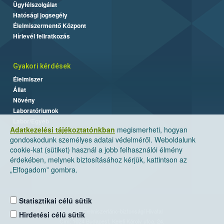
Ügyfélszolgálat
Hatósági jogsegély
Élelmiszermentő Központ
Hírlevél feliratkozás
Gyakori kérdések
Élelmiszer
Állat
Növény
Laboratóriumok
Labor/Egyéb
Adatkezelési tájékoztatónkban
megismerheti, hogyan
gondoskodunk személyes adatai védelméről. Weboldalunk
cookie-kat (sütiket) használ a jobb felhasználói élmény
érdekében, melynek biztosításához kérjük, kattintson az
„Elfogadom” gombra.
Statisztikai célú sütik
Nemzeti Élelmiszerlánc-biztonsági Hivatal
Hirdetési célú sütik
Cím: 1024 Budapest, Keleti Károly utca. 24.