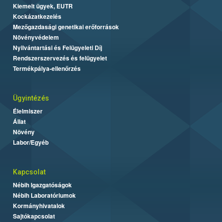
Kiemelt ügyek, EUTR
Kockázatkezelés
Mezőgazdasági genetikai erőforrások
Növényvédelem
Nyilvántartási és Felügyeleti Díj
Rendszerszervezés és felügyelet
Termékpálya-ellenőrzés
Ügyintézés
Élelmiszer
Állat
Növény
Labor/Egyéb
Kapcsolat
Nébih Igazgatóságok
Nébih Laboratóriumok
Kormányhivatalok
Sajtókapcsolat