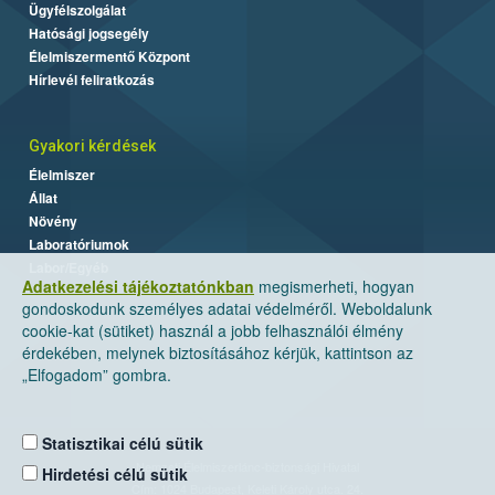
Ügyfélszolgálat
Hatósági jogsegély
Élelmiszermentő Központ
Hírlevél feliratkozás
Gyakori kérdések
Élelmiszer
Állat
Növény
Laboratóriumok
Labor/Egyéb
Adatkezelési tájékoztatónkban
megismerheti, hogyan
gondoskodunk személyes adatai védelméről. Weboldalunk
cookie-kat (sütiket) használ a jobb felhasználói élmény
érdekében, melynek biztosításához kérjük, kattintson az
„Elfogadom” gombra.
Statisztikai célú sütik
Nemzeti Élelmiszerlánc-biztonsági Hivatal
Hirdetési célú sütik
Cím: 1024 Budapest, Keleti Károly utca. 24.