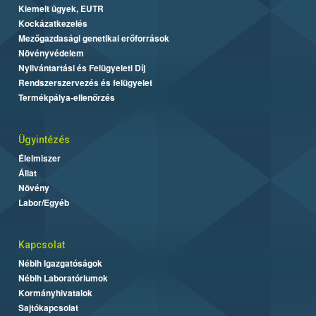
Kiemelt ügyek, EUTR
Kockázatkezelés
Mezőgazdasági genetikai erőforrások
Növényvédelem
Nyilvántartási és Felügyeleti Díj
Rendszerszervezés és felügyelet
Termékpálya-ellenőrzés
Ügyintézés
Élelmiszer
Állat
Növény
Labor/Egyéb
Kapcsolat
Nébih Igazgatóságok
Nébih Laboratóriumok
Kormányhivatalok
Sajtókapcsolat