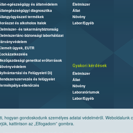
Állat-egészségügy és állatvédelem
Élelmiszer
Állategészségügyi diagnosztika
Állat
Állatgyógyászati termékek
Növény
Borászat és alkoholos italok
Labor/Egyéb
Élelmiszer- és takarmánybiztonság
Élelmiszerlánc-biztonsági laborhálózat
Járványvédelem
Kiemelt ügyek, EUTR
Kockázatkezelés
Mezőgazdasági genetikai erőforrások
Gyakori kérdések
Növényvédelem
Nyilvántartási és Felügyeleti Díj
Élelmiszer
Rendszerszervezés és felügyelet
Állat
Termékpálya-ellenőrzés
Növény
Laboratóriumok
Labor/Egyéb
, hogyan gondoskodunk személyes adatai védelméről. Weboldalunk cook
jük, kattintson az „Elfogadom” gombra.
Nemzeti Élelmiszerlánc-biztonsági Hivatal
E-mail:
ugyfelszolgalat@nebih.gov.hu