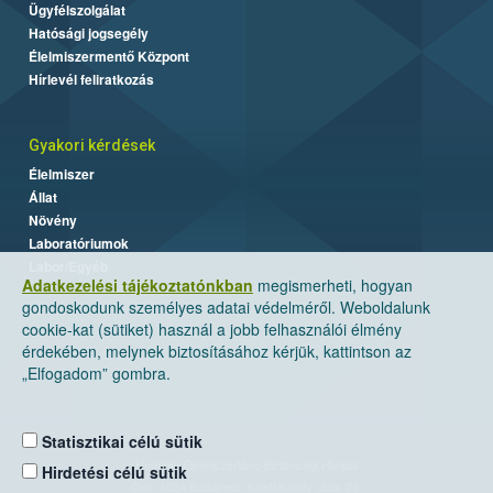
Ügyfélszolgálat
Hatósági jogsegély
Élelmiszermentő Központ
Hírlevél feliratkozás
Gyakori kérdések
Élelmiszer
Állat
Növény
Laboratóriumok
Labor/Egyéb
Adatkezelési tájékoztatónkban
megismerheti, hogyan
gondoskodunk személyes adatai védelméről. Weboldalunk
cookie-kat (sütiket) használ a jobb felhasználói élmény
érdekében, melynek biztosításához kérjük, kattintson az
„Elfogadom” gombra.
Statisztikai célú sütik
Nemzeti Élelmiszerlánc-biztonsági Hivatal
Hirdetési célú sütik
Cím: 1024 Budapest, Keleti Károly utca. 24.