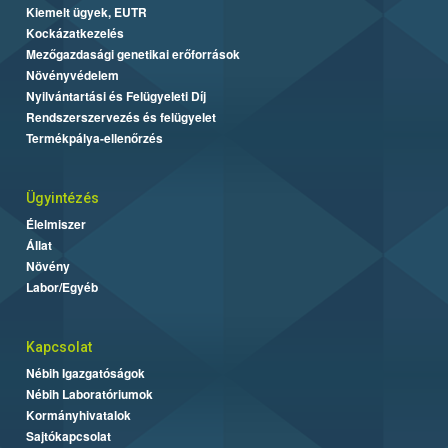
Kiemelt ügyek, EUTR
Kockázatkezelés
Mezőgazdasági genetikai erőforrások
Növényvédelem
Nyilvántartási és Felügyeleti Díj
Rendszerszervezés és felügyelet
Termékpálya-ellenőrzés
Ügyintézés
Élelmiszer
Állat
Növény
Labor/Egyéb
Kapcsolat
Nébih Igazgatóságok
Nébih Laboratóriumok
Kormányhivatalok
Sajtókapcsolat