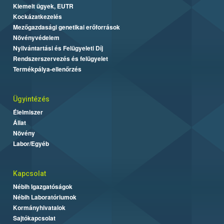
Kiemelt ügyek, EUTR
Kockázatkezelés
Mezőgazdasági genetikai erőforrások
Növényvédelem
Nyilvántartási és Felügyeleti Díj
Rendszerszervezés és felügyelet
Termékpálya-ellenőrzés
Ügyintézés
Élelmiszer
Állat
Növény
Labor/Egyéb
Kapcsolat
Nébih Igazgatóságok
Nébih Laboratóriumok
Kormányhivatalok
Sajtókapcsolat