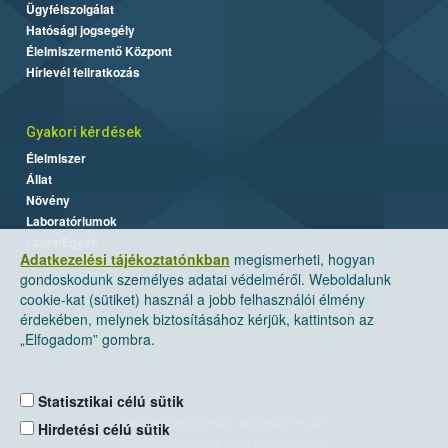
Ügyfélszolgálat
Hatósági jogsegély
Élelmiszermentő Központ
Hírlevél feliratkozás
Gyakori kérdések
Élelmiszer
Állat
Növény
Laboratóriumok
Labor/Egyéb
Adatkezelési tájékoztatónkban
megismerheti, hogyan
gondoskodunk személyes adatai védelméről. Weboldalunk
cookie-kat (sütiket) használ a jobb felhasználói élmény
érdekében, melynek biztosításához kérjük, kattintson az
„Elfogadom” gombra.
Statisztikai célú sütik
Nemzeti Élelmiszerlánc-biztonsági Hivatal
Hirdetési célú sütik
Cím: 1024 Budapest, Keleti Károly utca. 24.