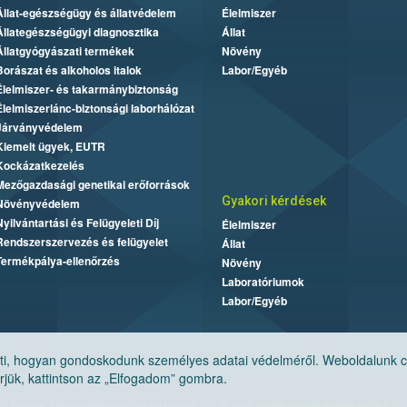
Állat-egészségügy és állatvédelem
Élelmiszer
Állategészségügyi diagnosztika
Állat
Állatgyógyászati termékek
Növény
Borászat és alkoholos italok
Labor/Egyéb
Élelmiszer- és takarmánybiztonság
Élelmiszerlánc-biztonsági laborhálózat
Járványvédelem
Kiemelt ügyek, EUTR
Kockázatkezelés
Mezőgazdasági genetikai erőforrások
Gyakori kérdések
Növényvédelem
Nyilvántartási és Felügyeleti Díj
Élelmiszer
Rendszerszervezés és felügyelet
Állat
Termékpálya-ellenőrzés
Növény
Laboratóriumok
Labor/Egyéb
, hogyan gondoskodunk személyes adatai védelméről. Weboldalunk cook
jük, kattintson az „Elfogadom” gombra.
Nemzeti Élelmiszerlánc-biztonsági Hivatal
E-mail:
ugyfelszolgalat@nebih.gov.hu