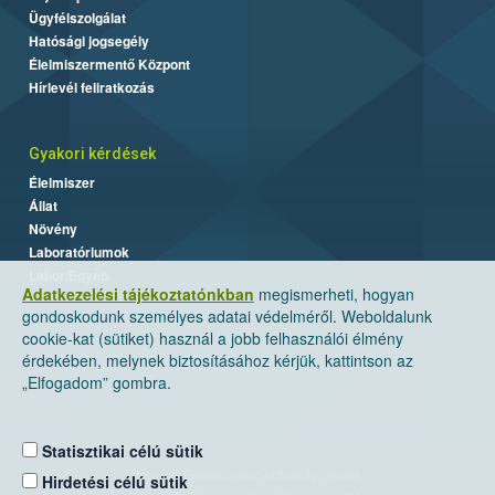
Ügyfélszolgálat
Hatósági jogsegély
Élelmiszermentő Központ
Hírlevél feliratkozás
Gyakori kérdések
Élelmiszer
Állat
Növény
Laboratóriumok
Labor/Egyéb
Adatkezelési tájékoztatónkban
megismerheti, hogyan
gondoskodunk személyes adatai védelméről. Weboldalunk
cookie-kat (sütiket) használ a jobb felhasználói élmény
érdekében, melynek biztosításához kérjük, kattintson az
„Elfogadom” gombra.
Statisztikai célú sütik
Nemzeti Élelmiszerlánc-biztonsági Hivatal
Hirdetési célú sütik