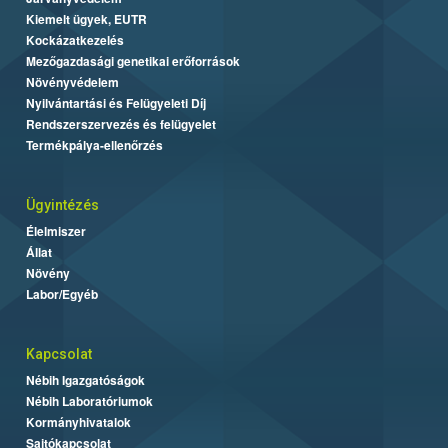
Kiemelt ügyek, EUTR
Kockázatkezelés
Mezőgazdasági genetikai erőforrások
Növényvédelem
Nyilvántartási és Felügyeleti Díj
Rendszerszervezés és felügyelet
Termékpálya-ellenőrzés
Ügyintézés
Élelmiszer
Állat
Növény
Labor/Egyéb
Kapcsolat
Nébih Igazgatóságok
Nébih Laboratóriumok
Kormányhivatalok
Sajtókapcsolat