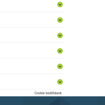
ében végző minősítőt;
ó nyilatkozatát.
t kizárólagos hatáskörrel és országos
 Minősítési Osztálya látja el. Feladatait
tés és vágójuh hasított (fél)testek
ges minősítési eljárás nemcsak az EU
is biztosít a vágóállat termelők, tenyésztők
tt esetekben a vágás utáni minősítéssel és
atár alatti/feletti egyedeit kereskedelmi
Cookie beállítások