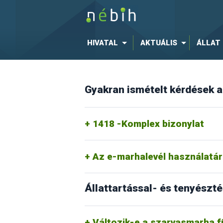
Mely jogszabályok szabályoz
HIVATAL
AKTUÁLIS
ÁLLAT
Gyakran ismételt kérdések a
1418 -Komplex bizonylat
Az e-marhalevél használatár
Állattartással- és tenyészt
A jelenlegi ellátó rendszer az un. egy bes
(2010.március) megszünteti a Hivatal és t
Tenyészállatot az adott fajra, fajtára el
folyamatban van, és az hamarosan megje
Változik-e a szarvasmarha fü