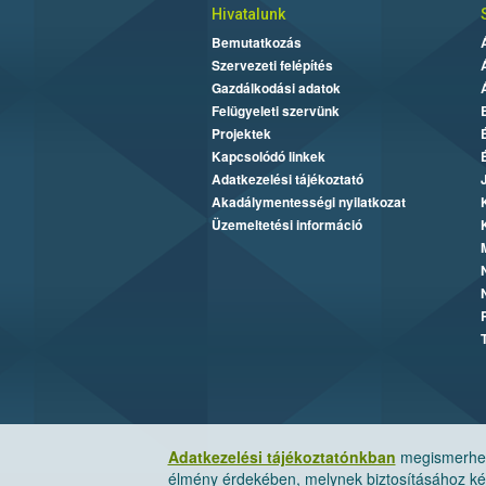
Hivatalunk
Bemutatkozás
Szervezeti felépítés
Gazdálkodási adatok
Felügyeleti szervünk
Projektek
Kapcsolódó linkek
Adatkezelési tájékoztató
Akadálymentességi nyilatkozat
Üzemeltetési információ
Adatkezelési tájékoztatónkban
megismerheti
élmény érdekében, melynek biztosításához kér