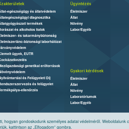
Szakterületek
Ügyintézés
Állat-egészségügy és állatvédelem
Élelmiszer
Állategészségügyi diagnosztika
Állat
Állatgyógyászati termékek
Növény
Borászat és alkoholos italok
Labor/Egyéb
Élelmiszer- és takarmánybiztonság
Élelmiszerlánc-biztonsági laborhálózat
Járványvédelem
Kiemelt ügyek, EUTR
Kockázatkezelés
Mezőgazdasági genetikai erőforrások
Gyakori kérdések
Növényvédelem
Nyilvántartási és Felügyeleti Díj
Élelmiszer
Rendszerszervezés és felügyelet
Állat
Termékpálya-ellenőrzés
Növény
Laboratóriumok
Labor/Egyéb
, hogyan gondoskodunk személyes adatai védelméről. Weboldalunk cook
jük, kattintson az „Elfogadom” gombra.