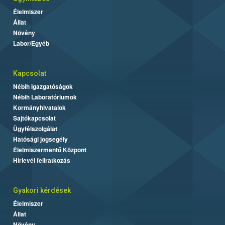
Élelmiszer
Állat
Növény
Labor/Egyéb
Kapcsolat
Nébih Igazgatóságok
Nébih Laboratóriumok
Kormányhivatalok
Sajtókapcsolat
Ügyfélszolgálat
Hatósági jogsegély
Élelmiszermentő Központ
Hírlevél feliratkozás
Gyakori kérdések
Élelmiszer
Állat
Növény