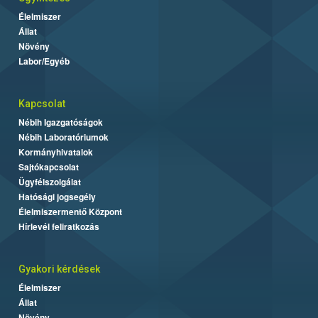
Élelmiszer
Állat
Növény
Labor/Egyéb
Kapcsolat
Nébih Igazgatóságok
Nébih Laboratóriumok
Kormányhivatalok
Sajtókapcsolat
Ügyfélszolgálat
Hatósági jogsegély
Élelmiszermentő Központ
Hírlevél feliratkozás
Gyakori kérdések
Élelmiszer
Állat
Növény