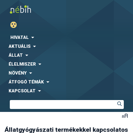
néhány állatának gyógykezeléséhez. Állatgyógyászati
gyógykezeléséhez feltétlenül szükséges.
inspectorate@nebih.gov.hu e-mail címre kell elküldeni,
készítmények harmadik országból Magyarországra
Az állattulajdonos neve, címe
Milyen esetben kell behozatali engedélyt
vagy postán eljuttatni a NÉBIH ÁTI, (1475 Budapest 10.
területére történő behozatalára a Nébih ÁTI behozatali
A kezelendő állat(ok) leírása
Pf. 318.) címre. Ha van lehetősége rá, akkor a bejelentés lap
engedélyt adhat ki.
A 128/2009. (X. 6.) FVM rendeletének 93. §-a értelmében
kérelmezni?
Nyilatkozat, hogy az állattulajdonos kizárólag a saját
mellé mellékelve kell elküldeni a kifogásolt állatgyógyászati
a NÉBIH megtilthatja az állatgyógyászati készítmények
A behozatali engedély mindig egy adott szállításra és
állatának kezelésére fogja a behozni kívánt készítményt
terméket/készítményt, amely a minőségellenőrzési
forgalmazását, illetve kivonhatja az érintett készítményeket
konkrét mennyiségre vonatkozik. A behozatali engedély
felhasználni.
Milyen mennyiség behozatalára érvényes a
HIVATAL
vizsgálathoz szükséges. A kivizsgálást követően a Nébih
a hazai piacról, ha a készítmény nem bizonyul hatékonynak
díjköteles, melynek összege készítményenként és
Minőségi hiba gyanúját hol, milyen
A készítmény pontos neve, felszabadításért felelős
ÁTI elrendelheti az állatgyógyászati készítmények
a célállat fajon/fajokon, illetve ha nem felel meg a
szállításonként 40 000 Ft.
AKTUÁLIS
behozatali engedély?
gyártó neve, gyártási szám, lejárati idő, behozni kívánt
visszahívását.
forgalomba hozatali engedélyben megtalálható
formában lehet bejelenteni?
mennyiség, a kezelés időtartama és a felhasználási hely
ÁLLAT
követelményeknek. A visszahívás elrendeléséről a NÉBIH
A készítmény felszabadításért felelős gyártója által
Milyen dokumentumokat kell az
ÁTI értesíti a forgalomba hozatali engedély jogosultját. A
ÉLELMISZER
Hogyan történik az állatgyógyászati
kiállított felszabadítási nyilatkozat vagy minőségi
visszahívás elrendelése általában kiskereskedői néhány
NÖVÉNY
engedélyezési eljárás során benyújtani?
bizonylat
esetben végfelhasználó szintig történhet.
készítmények visszahívása?
ÁTFOGÓ TÉMÁK
KAPCSOLAT
Állatgyógyászati termékekkel kapcsolatos