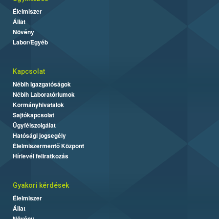
Élelmiszer
Állat
Növény
Labor/Egyéb
Kapcsolat
Nébih Igazgatóságok
Nébih Laboratóriumok
Kormányhivatalok
Sajtókapcsolat
Ügyfélszolgálat
Hatósági jogsegély
Élelmiszermentő Központ
Hírlevél feliratkozás
Gyakori kérdések
Élelmiszer
Állat
Növény