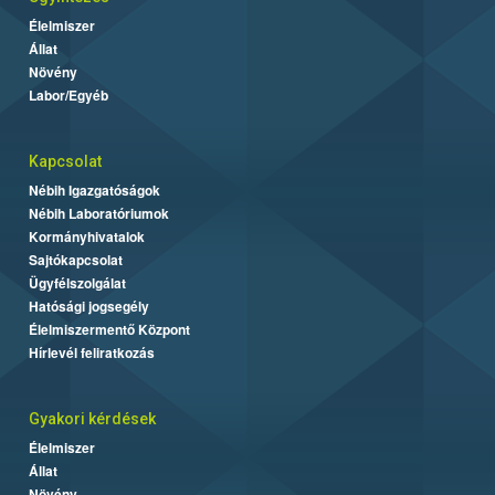
Élelmiszer
Állat
Növény
Labor/Egyéb
Kapcsolat
Nébih Igazgatóságok
Nébih Laboratóriumok
Kormányhivatalok
Sajtókapcsolat
Ügyfélszolgálat
Hatósági jogsegély
Élelmiszermentő Központ
Hírlevél feliratkozás
Gyakori kérdések
Élelmiszer
Állat
Növény