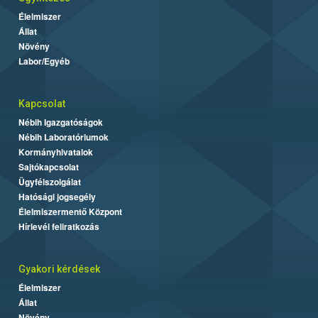
Élelmiszer
Állat
Növény
Labor/Egyéb
Kapcsolat
Nébih Igazgatóságok
Nébih Laboratóriumok
Kormányhivatalok
Sajtókapcsolat
Ügyfélszolgálat
Hatósági jogsegély
Élelmiszermentő Központ
Hírlevél feliratkozás
Gyakori kérdések
Élelmiszer
Állat
Növény