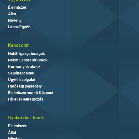
Élelmiszer
Állat
Növény
Labor/Egyéb
Kapcsolat
Nébih Igazgatóságok
Nébih Laboratóriumok
Kormányhivatalok
Sajtókapcsolat
Ügyfélszolgálat
Hatósági jogsegély
Élelmiszermentő Központ
Hírlevél feliratkozás
Gyakori kérdések
Élelmiszer
Állat
Növény