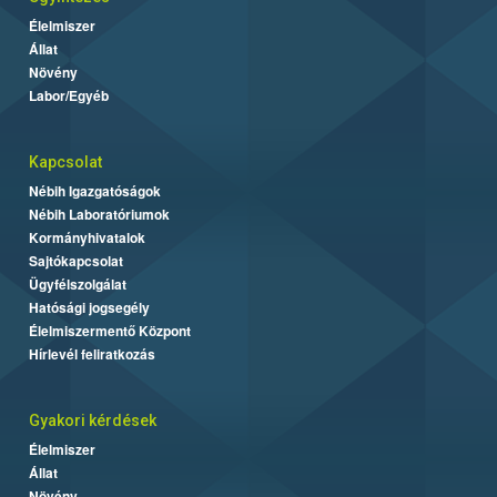
Élelmiszer
Állat
Növény
Labor/Egyéb
Kapcsolat
Nébih Igazgatóságok
Nébih Laboratóriumok
Kormányhivatalok
Sajtókapcsolat
Ügyfélszolgálat
Hatósági jogsegély
Élelmiszermentő Központ
Hírlevél feliratkozás
Gyakori kérdések
Élelmiszer
Állat
Növény