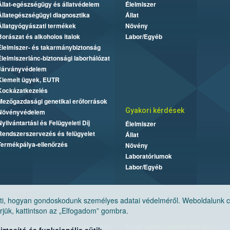
Állat-egészségügy és állatvédelem
Élelmiszer
Állategészségügyi diagnosztika
Állat
Állatgyógyászati termékek
Növény
Borászat és alkoholos italok
Labor/Egyéb
Élelmiszer- és takarmánybiztonság
Élelmiszerlánc-biztonsági laborhálózat
Járványvédelem
Kiemelt ügyek, EUTR
Kockázatkezelés
Mezőgazdasági genetikai erőforrások
Gyakori kérdések
Növényvédelem
Nyilvántartási és Felügyeleti Díj
Élelmiszer
Rendszerszervezés és felügyelet
Állat
Termékpálya-ellenőrzés
Növény
Laboratóriumok
Labor/Egyéb
, hogyan gondoskodunk személyes adatai védelméről. Weboldalunk cook
jük, kattintson az „Elfogadom” gombra.
Nemzeti Élelmiszerlánc-biztonsági Hivatal
E-mail:
ugyfelszolgalat@nebih.gov.hu
tosító és funkcionális sütik