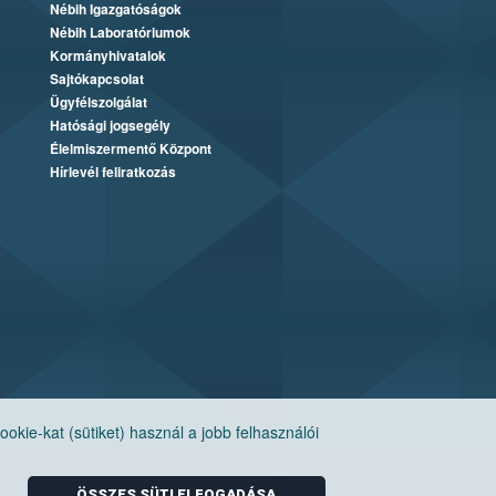
Nébih Igazgatóságok
Nébih Laboratóriumok
Kormányhivatalok
Sajtókapcsolat
Ügyfélszolgálat
Hatósági jogsegély
Élelmiszermentő Központ
Hírlevél feliratkozás
ie-kat (sütiket) használ a jobb felhasználói
ÖSSZES SÜTI ELFOGADÁSA