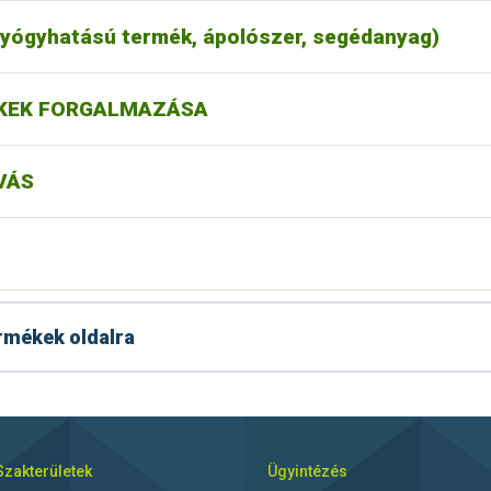
gyhatású termék, ápolószer, segédanyag)
KEK FORGALMAZÁSA
VÁS
ermékek oldalra
Szakterületek
Ügyintézés