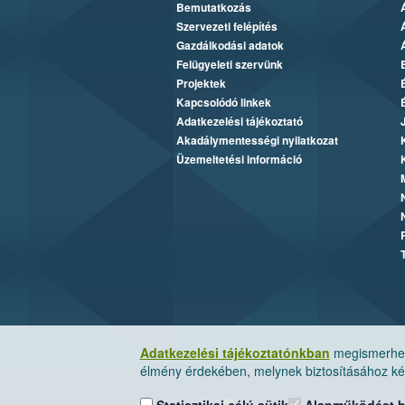
Bemutatkozás
Szervezeti felépítés
Gazdálkodási adatok
Felügyeleti szervünk
Projektek
Kapcsolódó linkek
Adatkezelési tájékoztató
Akadálymentességi nyilatkozat
Üzemeltetési információ
Adatkezelési tájékoztatónkban
megismerheti
élmény érdekében, melynek biztosításához kér
Statisztikai célú sütik
Alapműködést biz