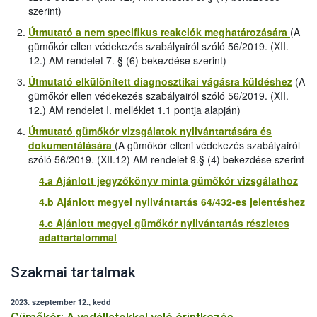
szerint)
Útmutató a nem specifikus reakciók meghatározására
(A
gümőkór ellen védekezés szabályairól szóló 56/2019. (XII.
12.) AM rendelet 7. § (6) bekezdése szerint)
Útmutató elkülönített diagnosztikai vágásra küldéshez
(A
gümőkór ellen védekezés szabályairól szóló 56/2019. (XII.
12.) AM rendelet I. melléklet 1.1 pontja alapján)
Útmutató gümőkór vizsgálatok nyilvántartására és
dokumentálására
(A gümőkór elleni védekezés szabályairól
szóló 56/2019. (XII.12) AM rendelet 9.§ (4) bekezdése szerint
4.a Ajánlott jegyzőkönyv minta gümőkór vizsgálathoz
4.b Ajánlott megyei nyilvántartás 64/432-es jelentéshez
4.c Ajánlott megyei gümőkór nyilvántartás részletes
adattartalommal
Szakmai tartalmak
2023. szeptember 12., kedd