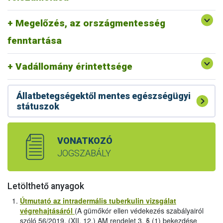
szarvasmarhatartó telepeken csak olyan emberek
vadállományban a kórokozó jelenlétét.
dolgozhassanak, akiknek nincs és korábban sem volt
Amennyiben tehát a kimutatás ezen területeken kívüli
Megelőzés, az országmentesség
gümőkóros fertőzöttségük (Egészségügyi Kiskönyv és
legeltetett szarvasmarha-állományokban történik (Dunától
tüdőszűrés vizsgálat megléte).
fenntartása
keletre például) úgy erősen valószínűsíthető, hogy a
betegséget egy másik fertőzött szarvasmarha állományból
hurcolták be.
Vadállomány érintettsége
Állatbetegségektől mentes egészségügyi
státuszok
VONATKOZÓ
JOGSZABÁLY
Letölthető anyagok
Útmutató az intradermális tuberkulin vizsgálat
végrehajtásáról
(A gümőkór ellen védekezés szabályairól
szóló 56/2019. (XII. 12.) AM rendelet 3. § (1) bekezdése