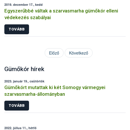
2019. december 17., kedd
Egyszerűbbé váltak a szarvasmarha gümőkór elleni
védekezés szabályai
TOVÁBB
Előző
Következő
Gümőkór hírek
2023. január 19., csütörtök
Gümőkórt mutattak ki két Somogy vármegyei
szarvasmarha-állományban
TOVÁBB
2022. július 11., hétfő