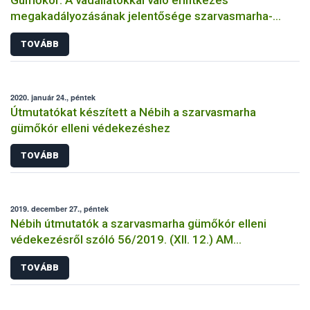
Gümőkór: A vadállatokkal való érintkezés
megakadályozásának jelentősége szarvasmarha-
állományokban
TOVÁBB
2020. január 24., péntek
Útmutatókat készített a Nébih a szarvasmarha
gümőkór elleni védekezéshez
TOVÁBB
2019. december 27., péntek
Nébih útmutatók a szarvasmarha gümőkór elleni
védekezésről szóló 56/2019. (XII. 12.) AM
rendelethez
TOVÁBB