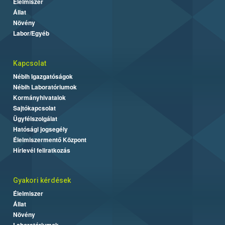
Élelmiszer
Állat
Növény
Labor/Egyéb
Kapcsolat
Nébih Igazgatóságok
Nébih Laboratóriumok
Kormányhivatalok
Sajtókapcsolat
Ügyfélszolgálat
Hatósági jogsegély
Élelmiszermentő Központ
Hírlevél feliratkozás
Gyakori kérdések
Élelmiszer
Állat
Növény
Laboratóriumok