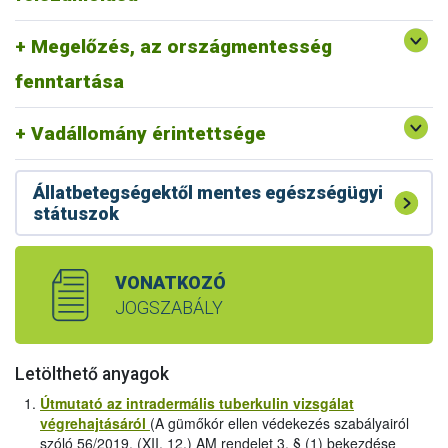
szarvasmarhatartó telepeken csak olyan emberek
vadállományban a kórokozó jelenlétét.
dolgozhassanak, akiknek nincs és korábban sem volt
Amennyiben tehát a kimutatás ezen területeken kívüli
Megelőzés, az országmentesség
gümőkóros fertőzöttségük (Egészségügyi Kiskönyv és
legeltetett szarvasmarha-állományokban történik (Dunától
tüdőszűrés vizsgálat megléte).
fenntartása
keletre például) úgy erősen valószínűsíthető, hogy a
betegséget egy másik fertőzött szarvasmarha állományból
hurcolták be.
Vadállomány érintettsége
Állatbetegségektől mentes egészségügyi
státuszok
VONATKOZÓ
JOGSZABÁLY
Letölthető anyagok
Útmutató az intradermális tuberkulin vizsgálat
végrehajtásáról
(A gümőkór ellen védekezés szabályairól
szóló 56/2019. (XII. 12.) AM rendelet 3. § (1) bekezdése