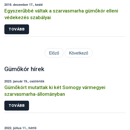
2019. december 17., kedd
Egyszerűbbé váltak a szarvasmarha gümőkór elleni
védekezés szabályai
TOVÁBB
Előző
Következő
Gümőkór hírek
2023. január 19., csütörtök
Gümőkórt mutattak ki két Somogy vármegyei
szarvasmarha-állományban
TOVÁBB
2022. július 11., hétfő