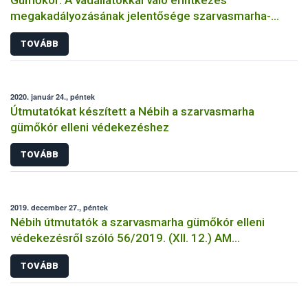
Gümőkór: A vadállatokkal való érintkezés
megakadályozásának jelentősége szarvasmarha-
állományokban
TOVÁBB
2020. január 24., péntek
Útmutatókat készített a Nébih a szarvasmarha
gümőkór elleni védekezéshez
TOVÁBB
2019. december 27., péntek
Nébih útmutatók a szarvasmarha gümőkór elleni
védekezésről szóló 56/2019. (XII. 12.) AM
rendelethez
TOVÁBB