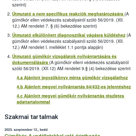
szerint)
Útmutató a nem specifikus reakciók meghatározására
(A
gümőkór ellen védekezés szabályairól szóló 56/2019. (XII.
12.) AM rendelet 7. § (6) bekezdése szerint)
Útmutató elkülönített diagnosztikai vágásra küldéshez
(A
gümőkór ellen védekezés szabályairól szóló 56/2019. (XII.
12.) AM rendelet I. melléklet 1.1 pontja alapján)
Útmutató gümőkór vizsgálatok nyilvántartására és
dokumentálására
(A gümőkór elleni védekezés szabályairól
szóló 56/2019. (XII.12) AM rendelet 9.§ (4) bekezdése szerint
4.a Ajánlott jegyzőkönyv minta gümőkór vizsgálathoz
4.b Ajánlott megyei nyilvántartás 64/432-es jelentéshez
4.c Ajánlott megyei gümőkór nyilvántartás részletes
adattartalommal
Szakmai tartalmak
2023. szeptember 12., kedd