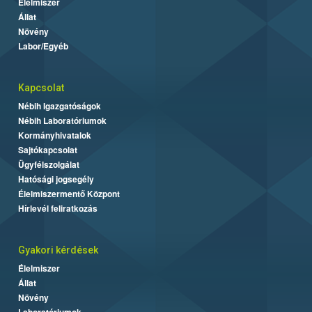
Élelmiszer
Állat
Növény
Labor/Egyéb
Kapcsolat
Nébih Igazgatóságok
Nébih Laboratóriumok
Kormányhivatalok
Sajtókapcsolat
Ügyfélszolgálat
Hatósági jogsegély
Élelmiszermentő Központ
Hírlevél feliratkozás
Gyakori kérdések
Élelmiszer
Állat
Növény
Laboratóriumok