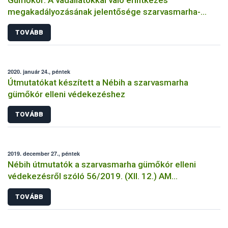
Gümőkór: A vadállatokkal való érintkezés
megakadályozásának jelentősége szarvasmarha-
állományokban
TOVÁBB
2020. január 24., péntek
Útmutatókat készített a Nébih a szarvasmarha
gümőkór elleni védekezéshez
TOVÁBB
2019. december 27., péntek
Nébih útmutatók a szarvasmarha gümőkór elleni
védekezésről szóló 56/2019. (XII. 12.) AM
rendelethez
TOVÁBB