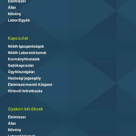
Élelmiszer
Állat
Növény
Labor/Egyéb
Kapcsolat
Nébih Igazgatóságok
Nébih Laboratóriumok
Kormányhivatalok
Sajtókapcsolat
Ügyfélszolgálat
Hatósági jogsegély
Élelmiszermentő Központ
Hírlevél feliratkozás
Gyakori kérdések
Élelmiszer
Állat
Növény
Laboratóriumok