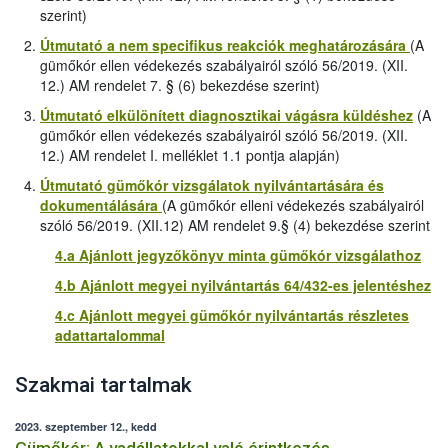
szerint)
Útmutató a nem specifikus reakciók meghatározására
(A
gümőkór ellen védekezés szabályairól szóló 56/2019. (XII.
12.) AM rendelet 7. § (6) bekezdése szerint)
Útmutató elkülönített diagnosztikai vágásra küldéshez
(A
gümőkór ellen védekezés szabályairól szóló 56/2019. (XII.
12.) AM rendelet I. melléklet 1.1 pontja alapján)
Útmutató gümőkór vizsgálatok nyilvántartására és
dokumentálására
(A gümőkór elleni védekezés szabályairól
szóló 56/2019. (XII.12) AM rendelet 9.§ (4) bekezdése szerint
4.a Ajánlott jegyzőkönyv minta gümőkór vizsgálathoz
4.b Ajánlott megyei nyilvántartás 64/432-es jelentéshez
4.c Ajánlott megyei gümőkór nyilvántartás részletes
adattartalommal
Szakmai tartalmak
2023. szeptember 12., kedd