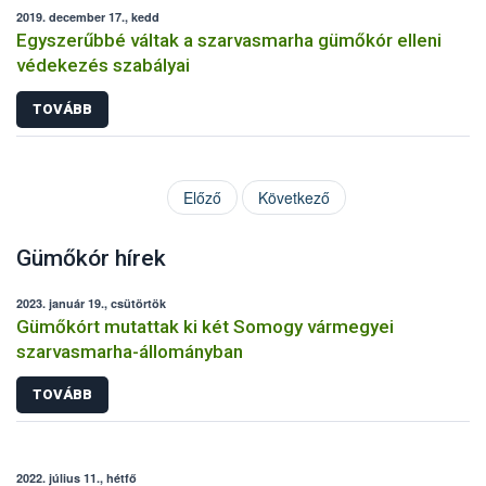
2019. december 17., kedd
Egyszerűbbé váltak a szarvasmarha gümőkór elleni
védekezés szabályai
TOVÁBB
Előző
Következő
Gümőkór hírek
2023. január 19., csütörtök
Gümőkórt mutattak ki két Somogy vármegyei
szarvasmarha-állományban
TOVÁBB
2022. július 11., hétfő