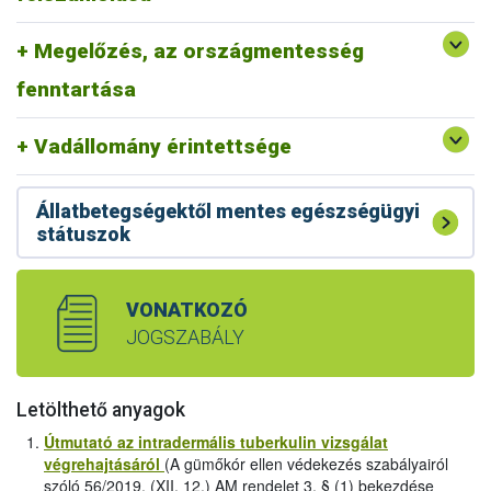
szarvasmarhatartó telepeken csak olyan emberek
vadállományban a kórokozó jelenlétét.
dolgozhassanak, akiknek nincs és korábban sem volt
Amennyiben tehát a kimutatás ezen területeken kívüli
Megelőzés, az országmentesség
gümőkóros fertőzöttségük (Egészségügyi Kiskönyv és
legeltetett szarvasmarha-állományokban történik (Dunától
tüdőszűrés vizsgálat megléte).
fenntartása
keletre például) úgy erősen valószínűsíthető, hogy a
betegséget egy másik fertőzött szarvasmarha állományból
hurcolták be.
Vadállomány érintettsége
Állatbetegségektől mentes egészségügyi
státuszok
VONATKOZÓ
JOGSZABÁLY
Letölthető anyagok
Útmutató az intradermális tuberkulin vizsgálat
végrehajtásáról
(A gümőkór ellen védekezés szabályairól
szóló 56/2019. (XII. 12.) AM rendelet 3. § (1) bekezdése