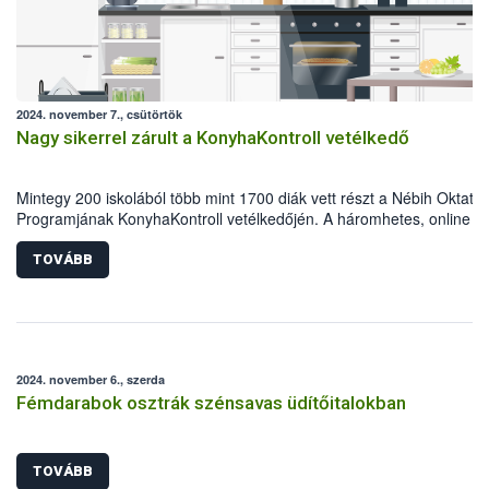
2024. november 7., csütörtök
Nagy sikerrel zárult a KonyhaKontroll vetélkedő
Mintegy 200 iskolából több mint 1700 diák vett részt a Nébih Oktatás
Programjának KonyhaKontroll vetélkedőjén. A háromhetes, online
versenyen 7-12. évfolyamos diákok az élelmiszerbiztonság, az
élelmiszerminőség, az élelmiszerpazarlás és a fenntarthatóság
TOVÁBB
témaköreiben szerezhettek új ismereteket. A hivatal a két legaktívab
intézményt külön is díjazta: a legtöbb sikeres megoldás egy kaposvá
egy szegedi iskolából érkezett.
2024. november 6., szerda
Fémdarabok osztrák szénsavas üdítőitalokban
TOVÁBB