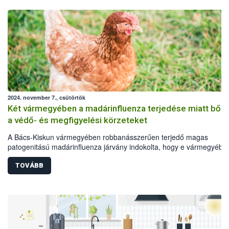
2024. november 7., csütörtök
Két vármegyében a madárinfluenza terjedése miatt bővít
a védő- és megfigyelési körzeteket
A Bács-Kiskun vármegyében robbanásszerűen terjedő magas
patogenitású madárinfluenza járvány indokolta, hogy e vármegyébe
Csongrád-Csanád vármegyében is nagy arányban bővítsék a védő- 
megfigyelési körzeteket. A Nemzeti Élelmiszerlánc-biztonsági Hivatal
TOVÁBB
(Nébih) változatlanul felhívja az állattartók figyelmét, hogy tartsák be
szabályokat a járvány elleni küzdelemben.