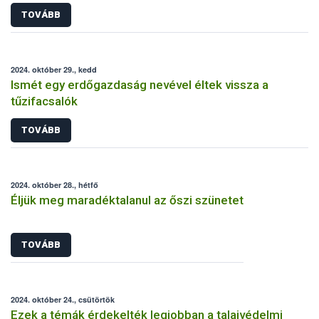
országot
TOVÁBB
2024. október 29., kedd
Ismét egy erdőgazdaság nevével éltek vissza a
tűzifacsalók
TOVÁBB
2024. október 28., hétfő
Éljük meg maradéktalanul az őszi szünetet
TOVÁBB
2024. október 24., csütörtök
Ezek a témák érdekelték legjobban a talajvédelmi