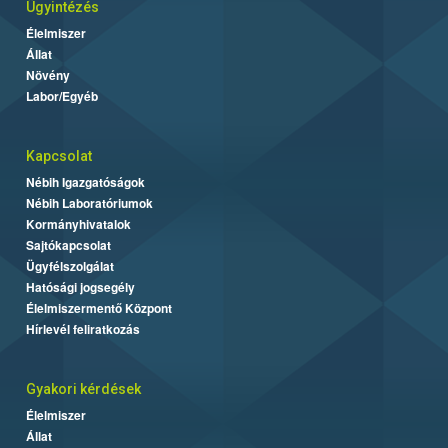
Ügyintézés
Élelmiszer
Állat
Növény
Labor/Egyéb
Kapcsolat
Nébih Igazgatóságok
Nébih Laboratóriumok
Kormányhivatalok
Sajtókapcsolat
Ügyfélszolgálat
Hatósági jogsegély
Élelmiszermentő Központ
Hírlevél feliratkozás
Gyakori kérdések
Élelmiszer
Állat