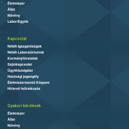
Élelmiszer
Állat
Növény
Labor/Egyéb
Kapcsolat
Nébih Igazgatóságok
Nébih Laboratóriumok
Kormányhivatalok
Sajtókapcsolat
Ügyfélszolgálat
Hatósági jogsegély
Élelmiszermentő Központ
Hírlevél feliratkozás
Gyakori kérdések
Élelmiszer
Állat
Növény