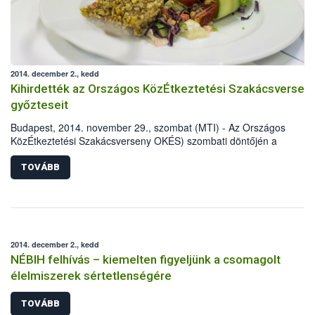
2014. december 2., kedd
Kihirdették az Országos KözÉtkeztetési Szakácsversen
győzteseit
Budapest, 2014. november 29., szombat (MTI) - Az Országos
KözÉtkeztetési Szakácsverseny OKÉS) szombati döntőjén a
rendezvénymenü kategóriában Kehidakustány csapata, a napi men
kategóriában pedig a Sodexo Magyarország Kft. csapata lett a legjo
TOVÁBB
2014. december 2., kedd
NÉBIH felhívás – kiemelten figyeljünk a csomagolt
élelmiszerek sértetlenségére
TOVÁBB